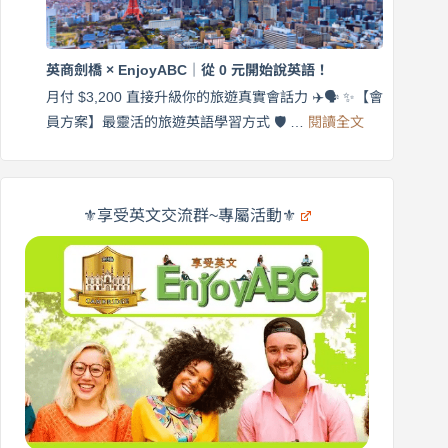
$3,200，
英
出
商
國
劍
更
英商劍橋 × EnjoyABC｜從 0 元開始說英語！
橋
自
×
月付 $3,200 直接升級你的旅遊真實會話力 ✈️🗣️ ✨【會
在
享
:
🌍
員方案】最靈活的旅遊英語學習方式 🛡️ …
閱讀全文
受
英
✨
英
商
文
劍
旅
橋
遊
×
⚜️享受英文交流群~專屬活動⚜️
EnjoyABC
口
｜
說
從
營
0
元
開
始
說
英
語！