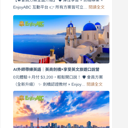
【🔥會員方案全面升級】 🛡️ 彈性學習 × 劍橋專業 ×
:
EnjoyABC 互動平台 👉 所有方案皆可立…
閱讀全文
免
費
7
天
說
英
語！
英
商
劍
橋
AI外師帶練英語｜英商劍橋×享受英文旅遊口說營
×
EnjoyABC
0元體驗＋月付 $3,200，輕鬆開口說！ 🛡️ 會員方案
旅
:
（全新升級） ✨ 劍橋認證教材 × Enjoy…
閱讀全文
AI
遊
外
口
師
說
帶
營
練
｜
英
月
語
付
｜