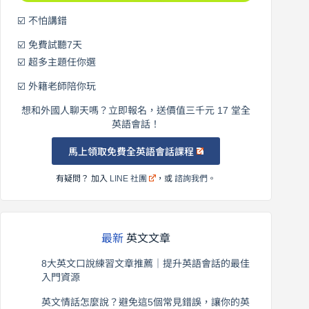
☑️ 不怕講錯
☑️ 免費試聽7天
☑️ 超多主題任你選
☑️ 外籍老師陪你玩
想和外國人聊天嗎？立即報名，送價值三千元 17 堂全
英語會話！
馬上領取免費全英語會話課程
有疑問？ 加入
LINE 社團
，或
諮詢我們
。
最新
英文文章
8大英文口說練習文章推薦｜提升英語會話的最佳
入門資源
2026 年 8 月 6 日
英文情話怎麼說？避免這5個常見錯誤，讓你的英