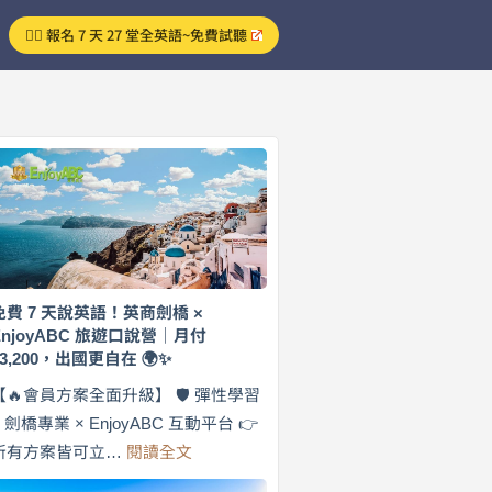
👉🏻 報名 7 天 27 堂全英語~免費試聽
免費 7 天說英語！英商劍橋 ×
EnjoyABC 旅遊口說營｜月付
$3,200，出國更自在 🌍✨
【🔥會員方案全面升級】 🛡️ 彈性學習
× 劍橋專業 × EnjoyABC 互動平台 👉
:
所有方案皆可立…
閱讀全文
免