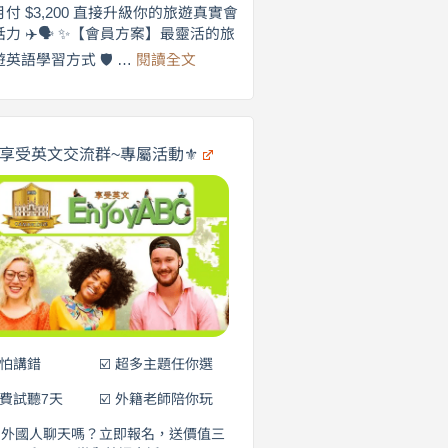
劍
月付 $3,200 直接升級你的旅遊真實會
更
橋
話力 ✈️🗣️ ✨【會員方案】最靈活的旅
自
×
:
遊英語學習方式 🛡️ …
閱讀全文
享
在
英
🌍
受
商
英
✨
劍
文
橋
旅
️享受英文交流群~專屬活動⚜️
×
遊
EnjoyABC
口
｜
說
從
0
營
元
開
始
說
英
語！
不怕講錯
☑️ 超多主題任你選
免費試聽7天
☑️ 外籍老師陪你玩
和外國人聊天嗎？立即報名，送價值三