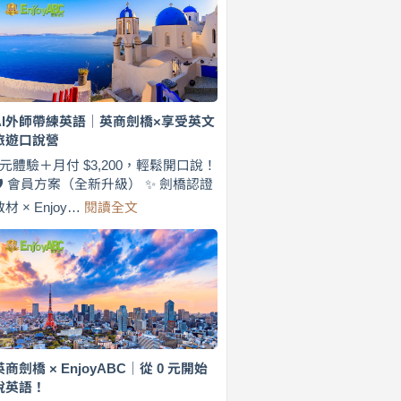
費
7
天
說
英
語！
英
AI外師帶練英語｜英商劍橋×享受英文
商
旅遊口說營
劍
橋
0元體驗＋月付 $3,200，輕鬆開口說！
×
🛡️ 會員方案（全新升級） ✨ 劍橋認證
EnjoyABC
:
教材 × Enjoy…
閱讀全文
旅
AI
遊
外
口
師
說
帶
營
練
｜
英
月
語
付
｜
$3,200，
英
英商劍橋 × EnjoyABC｜從 0 元開始
出
商
說英語！
國