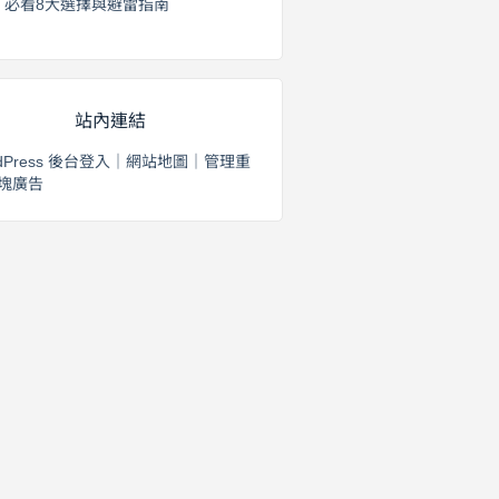
必看8大選擇與避雷指南
2026 年 8 月 2 日
站內連結
dPress 後台登入
｜
網站地圖
｜
管理重
塊廣告