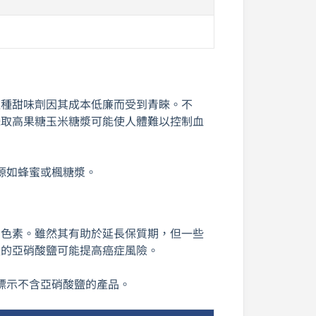
這種甜味劑因其成本低廉而受到青睞。不
攝取高果糖玉米糖漿可能使人體難以控制血
源如蜂蜜或楓糖漿。
和色素。雖然其有助於延長保質期，但一些
量的亞硝酸鹽可能提高癌症風險。
標示不含亞硝酸鹽的產品。