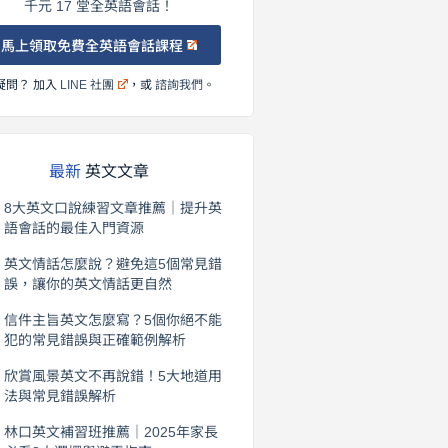
千元 17 堂全英語會話！
馬上領取免費全英語會話課程
疑問？ 加入
LINE 社團
，或
諮詢我們
。
最新
英文文章
8大英文口說練習文章推薦｜提升英
語會話的最佳入門資源
2026 年 8 月 6 日
英文情話怎麼說？避免這5個常見錯
誤，讓你的英文情話更自然
2026 年 8 月 5 日
信件主旨英文怎麼寫？5個你絕不能
犯的常見錯誤與正確範例解析
2026 年 8 月 4 日
欣賞風景英文不再說錯！5大地道用
法與常見錯誤解析
2026 年 8 月 3 日
林口英文補習班推薦｜2025年家長