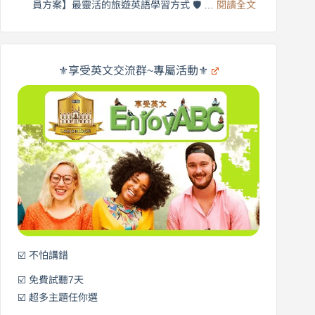
:
🌍
員方案】最靈活的旅遊英語學習方式 🛡️ …
閱讀全文
受
英
✨
英
商
文
劍
旅
橋
遊
×
⚜️享受英文交流群~專屬活動⚜️
EnjoyABC
口
｜
說
從
營
0
元
開
始
說
英
語！
☑️ 不怕講錯
☑️ 免費試聽7天
☑️ 超多主題任你選