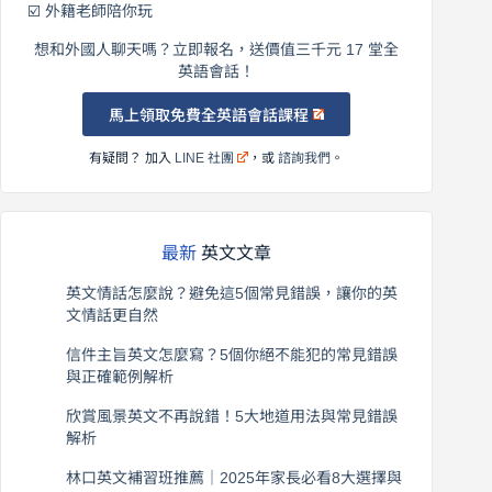
☑️ 外籍老師陪你玩
想和外國人聊天嗎？立即報名，送價值三千元 17 堂全
英語會話！
馬上領取免費全英語會話課程
有疑問？ 加入
LINE 社團
，或
諮詢我們
。
最新
英文文章
英文情話怎麼說？避免這5個常見錯誤，讓你的英
文情話更自然
2026 年 8 月 5 日
信件主旨英文怎麼寫？5個你絕不能犯的常見錯誤
與正確範例解析
2026 年 8 月 4 日
欣賞風景英文不再說錯！5大地道用法與常見錯誤
解析
2026 年 8 月 3 日
林口英文補習班推薦｜2025年家長必看8大選擇與