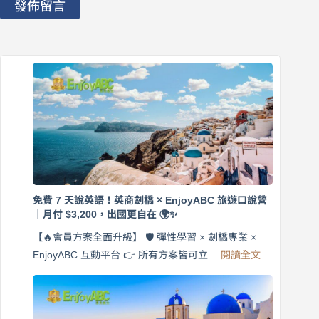
發佈留言
免費 7 天說英語！英商劍橋 × EnjoyABC 旅遊口說營
｜月付 $3,200，出國更自在 🌍✨
【🔥會員方案全面升級】 🛡️ 彈性學習 × 劍橋專業 ×
:
EnjoyABC 互動平台 👉 所有方案皆可立…
閱讀全文
免
費
7
天