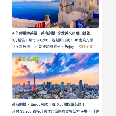
說
英
語！
英
商
劍
橋
AI外師帶練英語｜英商劍橋×享受英文旅遊口說營
×
EnjoyABC
0元體驗＋月付 $3,200，輕鬆開口說！ 🛡️ 會員方案
旅
:
（全新升級） ✨ 劍橋認證教材 × Enjoy…
閱讀全文
AI
遊
外
口
師
說
帶
營
練
｜
英
月
語
付
｜
$3,200，
英
出
商
國
劍
更
英商劍橋 × EnjoyABC｜從 0 元開始說英語！
橋
自
×
月付 $3,200 直接升級你的旅遊真實會話力 ✈️🗣️ ✨【會
在
享