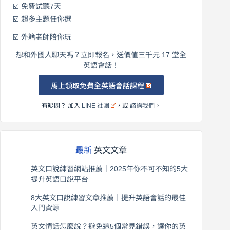
☑️ 免費試聽7天
☑️ 超多主題任你選
☑️ 外籍老師陪你玩
想和外國人聊天嗎？立即報名，送價值三千元 17 堂全
英語會話！
馬上領取免費全英語會話課程
有疑問？ 加入
LINE 社團
，或
諮詢我們
。
最新
英文文章
英文口說練習網站推薦｜2025年你不可不知的5大
提升英語口說平台
2026 年 8 月 7 日
8大英文口說練習文章推薦｜提升英語會話的最佳
入門資源
2026 年 8 月 6 日
英文情話怎麼說？避免這5個常見錯誤，讓你的英