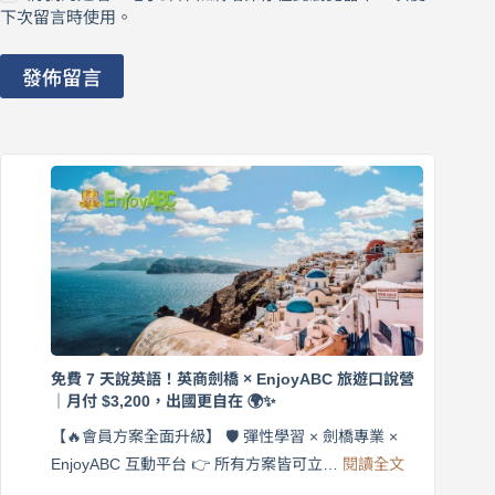
下次留言時使用。
發佈留言
免費 7 天說英語！英商劍橋 × EnjoyABC 旅遊口說營
｜月付 $3,200，出國更自在 🌍✨
【🔥會員方案全面升級】 🛡️ 彈性學習 × 劍橋專業 ×
:
EnjoyABC 互動平台 👉 所有方案皆可立…
閱讀全文
免