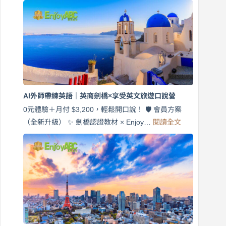
費
7
天
說
英
語！
英
商
劍
橋
AI外師帶練英語｜英商劍橋×享受英文旅遊口說營
×
EnjoyABC
0元體驗＋月付 $3,200，輕鬆開口說！ 🛡️ 會員方案
旅
:
（全新升級） ✨ 劍橋認證教材 × Enjoy…
閱讀全文
AI
遊
外
口
師
說
帶
營
練
｜
英
月
語
付
｜
$3,200，
英
出
商
國