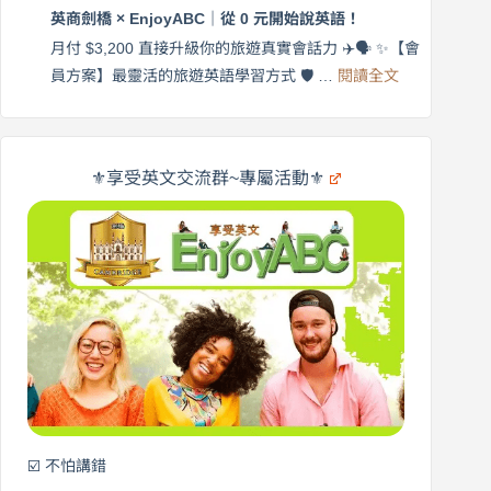
劍
更
英商劍橋 × EnjoyABC｜從 0 元開始說英語！
橋
自
×
月付 $3,200 直接升級你的旅遊真實會話力 ✈️🗣️ ✨【會
在
享
:
🌍
員方案】最靈活的旅遊英語學習方式 🛡️ …
閱讀全文
受
英
✨
英
商
文
劍
旅
橋
遊
×
⚜️享受英文交流群~專屬活動⚜️
EnjoyABC
口
｜
說
從
營
0
元
開
始
說
英
語！
☑️ 不怕講錯