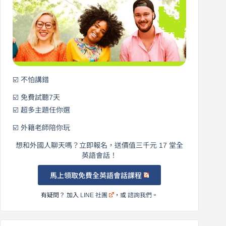
開
始
說
英
語！
☑️ 不怕講錯
☑️ 免費試聽7天
☑️ 超多主題任你選
☑️ 外籍老師陪你玩
想和外國人聊天嗎？立即報名，送價值三千元 17 堂全
英語會話！
馬上領取免費全英語會話課程
有疑問？ 加入
LINE 社團
，或
諮詢我們
。