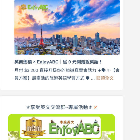
外
口
師
說
帶
營
練
｜
英
月
語
付
｜
$3,200，
英
出
商
國
劍
更
英商劍橋 × EnjoyABC｜從 0 元開始說英語！
橋
自
×
月付 $3,200 直接升級你的旅遊真實會話力 ✈️🗣️ ✨【會
在
享
:
🌍
員方案】最靈活的旅遊英語學習方式 🛡️ …
閱讀全文
受
英
✨
英
商
文
劍
旅
橋
遊
×
⚜️享受英文交流群~專屬活動⚜️
EnjoyABC
口
｜
說
從
營
0
元