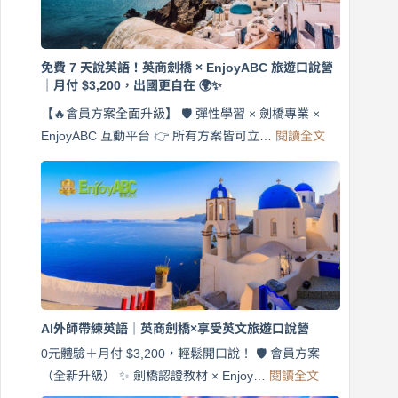
免費 7 天說英語！英商劍橋 × EnjoyABC 旅遊口說營
｜月付 $3,200，出國更自在 🌍✨
【🔥會員方案全面升級】 🛡️ 彈性學習 × 劍橋專業 ×
:
EnjoyABC 互動平台 👉 所有方案皆可立…
閱讀全文
免
費
7
天
說
英
語！
英
商
劍
橋
AI外師帶練英語｜英商劍橋×享受英文旅遊口說營
×
EnjoyABC
0元體驗＋月付 $3,200，輕鬆開口說！ 🛡️ 會員方案
旅
:
（全新升級） ✨ 劍橋認證教材 × Enjoy…
閱讀全文
AI
遊