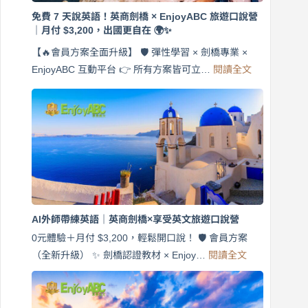
免費 7 天說英語！英商劍橋 × EnjoyABC 旅遊口說營
｜月付 $3,200，出國更自在 🌍✨
【🔥會員方案全面升級】 🛡️ 彈性學習 × 劍橋專業 ×
:
EnjoyABC 互動平台 👉 所有方案皆可立…
閱讀全文
免
費
7
天
說
英
語！
英
商
劍
橋
AI外師帶練英語｜英商劍橋×享受英文旅遊口說營
×
EnjoyABC
0元體驗＋月付 $3,200，輕鬆開口說！ 🛡️ 會員方案
旅
:
（全新升級） ✨ 劍橋認證教材 × Enjoy…
閱讀全文
AI
遊
外
口
師
說
帶
營