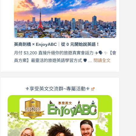
練
｜
英
月
語
付
｜
$3,200，
英
出
商
國
劍
更
英商劍橋 × EnjoyABC｜從 0 元開始說英語！
橋
自
×
月付 $3,200 直接升級你的旅遊真實會話力 ✈️🗣️ ✨【會
在
享
:
🌍
員方案】最靈活的旅遊英語學習方式 🛡️ …
閱讀全文
受
英
✨
英
商
文
劍
旅
橋
遊
×
⚜️享受英文交流群~專屬活動⚜️
EnjoyABC
口
｜
說
從
營
0
元
開
始
說