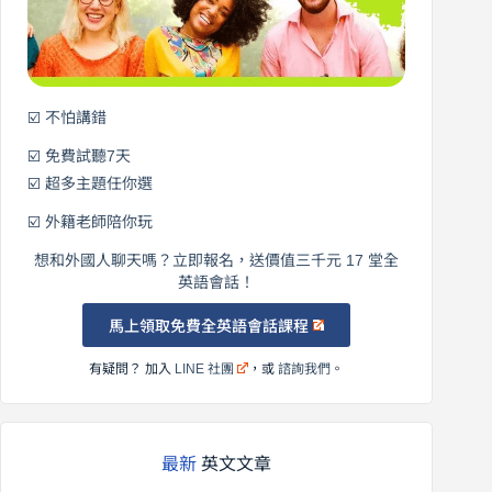
英
語！
☑️ 不怕講錯
☑️ 免費試聽7天
☑️ 超多主題任你選
☑️ 外籍老師陪你玩
想和外國人聊天嗎？立即報名，送價值三千元 17 堂全
英語會話！
馬上領取免費全英語會話課程
有疑問？ 加入
LINE 社團
，或
諮詢我們
。
最新
英文文章