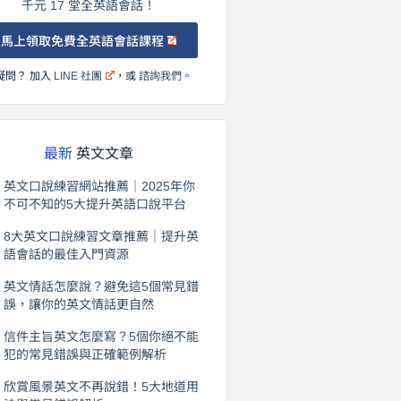
千元 17 堂全英語會話！
馬上領取免費全英語會話課程
疑問？ 加入
LINE 社團
，或
諮詢我們
。
最新
英文文章
英文口說練習網站推薦｜2025年你
不可不知的5大提升英語口說平台
2026 年 8 月 7 日
8大英文口說練習文章推薦｜提升英
語會話的最佳入門資源
2026 年 8 月 6 日
英文情話怎麼說？避免這5個常見錯
誤，讓你的英文情話更自然
2026 年 8 月 5 日
信件主旨英文怎麼寫？5個你絕不能
犯的常見錯誤與正確範例解析
2026 年 8 月 4 日
欣賞風景英文不再說錯！5大地道用