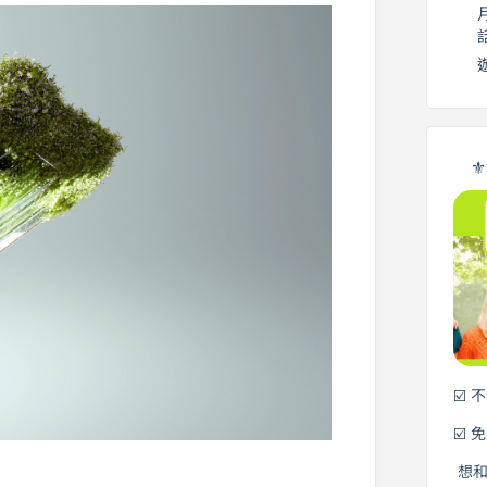
⚜
☑️ 
☑️ 
想