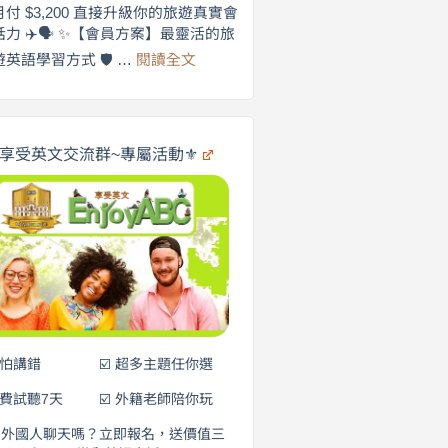
劍
月付 $3,200 直接升級你的旅遊真實會
更
橋
話力 ✈️🗣️ ✨【會員方案】最靈活的旅
自
×
:
遊英語學習方式 🛡️ …
閱讀全文
享
在
英
🌍
受
商
英
✨
劍
文
橋
旅
️享受英文交流群~專屬活動⚜️
×
遊
EnjoyABC
口
｜
說
從
0
營
元
開
始
說
英
語！
不怕講錯
☑️ 超多主題任你選
免費試聽7天
☑️ 外籍老師陪你玩
和外國人聊天嗎？立即報名，送價值三