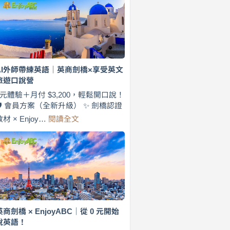
費
7
天
說
英
語！
英
AI外師帶練英語｜英商劍橋×享受英文
商
旅遊口說營
劍
橋
0元體驗＋月付 $3,200，輕鬆開口說！
×
🛡️ 會員方案（全新升級） ✨ 劍橋認證
EnjoyABC
:
教材 × Enjoy…
閱讀全文
旅
AI
遊
外
口
師
說
帶
營
練
｜
英
月
語
付
｜
$3,200，
英
英商劍橋 × EnjoyABC｜從 0 元開始
出
商
說英語！
國