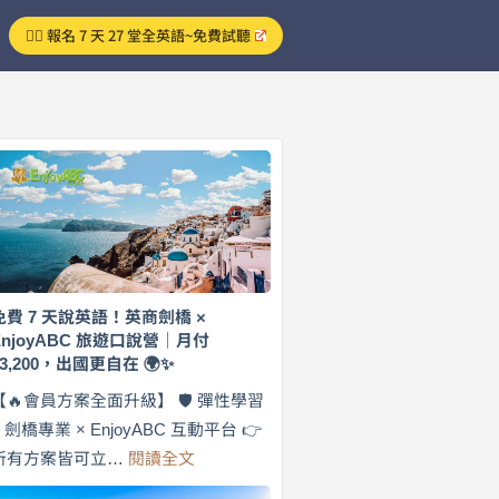
👉🏻 報名 7 天 27 堂全英語~免費試聽
免費 7 天說英語！英商劍橋 ×
EnjoyABC 旅遊口說營｜月付
$3,200，出國更自在 🌍✨
【🔥會員方案全面升級】 🛡️ 彈性學習
× 劍橋專業 × EnjoyABC 互動平台 👉
:
所有方案皆可立…
閱讀全文
免