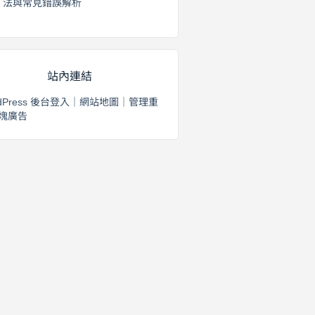
法與常見錯誤解析
2026 年 8 月 3 日
站內連結
dPress 後台登入
｜
網站地圖
｜
管理重
塊廣告