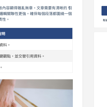
致內容顯得雜亂無章。文章需要有清晰的
引
邏輯關聯性更強。確保每個段落都圍繞一個
貫性。
有
說明
資料。
鍵觀點，並交替引用資料。
。