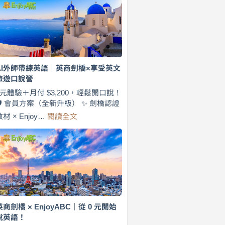
費
7
天
說
英
語！
英
AI外師帶練英語｜英商劍橋×享受英文
商
旅遊口說營
劍
橋
0元體驗＋月付 $3,200，輕鬆開口說！
×
🛡️ 會員方案（全新升級） ✨ 劍橋認證
EnjoyABC
:
教材 × Enjoy…
閱讀全文
旅
AI
遊
外
口
師
說
帶
營
練
｜
英
月
語
付
｜
$3,200，
英
英商劍橋 × EnjoyABC｜從 0 元開始
出
商
說英語！
國