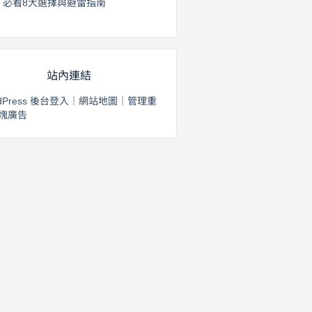
必看8大選擇與避雷指南
2026 年 8 月 2 日
站內連結
dPress 後台登入
｜
網站地圖
｜
管理重
塊廣告