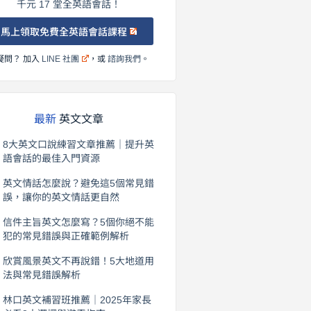
千元 17 堂全英語會話！
馬上領取免費全英語會話課程
疑問？ 加入
LINE 社團
，或
諮詢我們
。
最新
英文文章
8大英文口說練習文章推薦｜提升英
語會話的最佳入門資源
2026 年 8 月 6 日
英文情話怎麼說？避免這5個常見錯
誤，讓你的英文情話更自然
2026 年 8 月 5 日
信件主旨英文怎麼寫？5個你絕不能
犯的常見錯誤與正確範例解析
2026 年 8 月 4 日
欣賞風景英文不再說錯！5大地道用
法與常見錯誤解析
2026 年 8 月 3 日
林口英文補習班推薦｜2025年家長