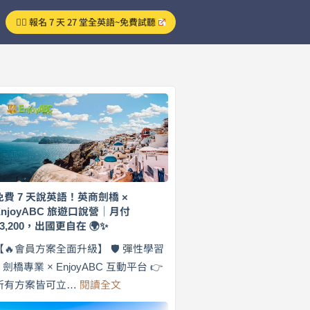
👉🏻 報名 7 天 27 堂全英語~免費試聽
免費 7 天說英語！英商劍橋 ×
EnjoyABC 旅遊口說營｜月付
$3,200，出國更自在 🌍✨
【🔥會員方案全面升級】 🛡️ 彈性學習
× 劍橋專業 × EnjoyABC 互動平台 👉
:
所有方案皆可立…
閱讀全文
免