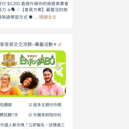
劍
月付 $3,200 直接升級你的旅遊真實會
更
橋
話力 ✈️🗣️ ✨【會員方案】最靈活的旅
自
×
:
遊英語學習方式 🛡️ …
閱讀全文
享
在
英
🌍
受
商
英
✨
劍
文
橋
旅
️享受英文交流群~專屬活動⚜️
×
遊
EnjoyABC
口
｜
說
從
0
營
元
開
始
說
英
語！
不怕講錯
☑️ 超多主題任你選
免費試聽7天
☑️ 外籍老師陪你玩
和外國人聊天嗎？立即報名，送價值三