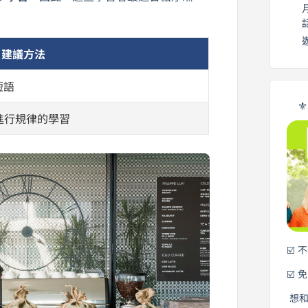
建議方法
短語
⚜
進行規律的學習
☑️ 
☑️ 
想