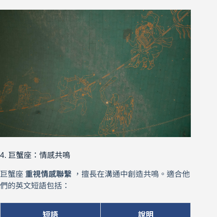
4. 巨蟹座：情感共鳴
巨蟹座
重視情感聯繫
，擅長在溝通中創造共鳴。適合他
們的英文短語包括：
短語
說明