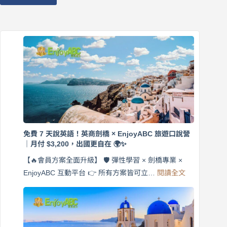
免費 7 天說英語！英商劍橋 × EnjoyABC 旅遊口說營
｜月付 $3,200，出國更自在 🌍✨
【🔥會員方案全面升級】 🛡️ 彈性學習 × 劍橋專業 ×
:
EnjoyABC 互動平台 👉 所有方案皆可立…
閱讀全文
免
費
7
天
說