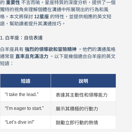
的
重要性
不言而喻。星座特質的深度分析，提供了一個
獨特的視角來理解個體在溝通中所展現出的行為和風
格。本文將探討
12星座
的特性，並提供相應的英文短
語，幫助讀者提升其溝通技巧。
1. 白羊座：自信表達
白羊座具有
強烈的領導欲和冒險精神
。他們的溝通風格
通常是
直率且充滿活力
。以下是幾個適合白羊座的英文
短語：
短語
說明
“I take the lead.”
表達其主動性和領導能力
“I’m eager to start.”
展示其積極的行動力
“Let’s dive in!”
鼓勵立即行動的熱情