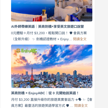
英
語！
英
商
劍
橋
AI外師帶練英語｜英商劍橋×享受英文旅遊口說營
×
EnjoyABC
0元體驗＋月付 $3,200，輕鬆開口說！ 🛡️ 會員方案
旅
:
（全新升級） ✨ 劍橋認證教材 × Enjoy…
閱讀全文
AI
遊
外
口
師
說
帶
營
練
｜
英
月
語
付
｜
$3,200，
英
出
商
國
劍
更
英商劍橋 × EnjoyABC｜從 0 元開始說英語！
橋
自
×
月付 $3,200 直接升級你的旅遊真實會話力 ✈️🗣️ ✨【會
在
享
:
🌍
員方案】最靈活的旅遊英語學習方式 🛡️ …
閱讀全文