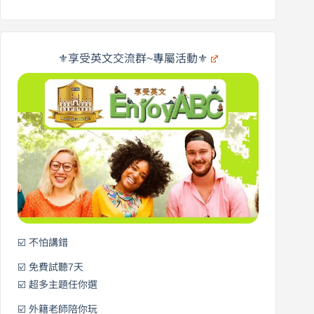
受
英
✨
英
商
文
劍
旅
橋
遊
×
⚜️享受英文交流群~專屬活動⚜️
EnjoyABC
口
｜
說
從
營
0
元
開
始
說
英
語！
☑️ 不怕講錯
☑️ 免費試聽7天
☑️ 超多主題任你選
☑️ 外籍老師陪你玩