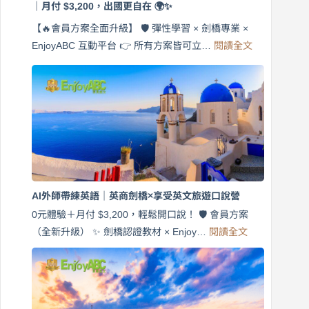
｜月付 $3,200，出國更自在 🌍✨
【🔥會員方案全面升級】 🛡️ 彈性學習 × 劍橋專業 ×
:
EnjoyABC 互動平台 👉 所有方案皆可立…
閱讀全文
免
費
7
天
說
英
語！
英
商
劍
橋
AI外師帶練英語｜英商劍橋×享受英文旅遊口說營
×
EnjoyABC
0元體驗＋月付 $3,200，輕鬆開口說！ 🛡️ 會員方案
旅
:
（全新升級） ✨ 劍橋認證教材 × Enjoy…
閱讀全文
AI
遊
外
口
師
說
帶
營
練
｜
英