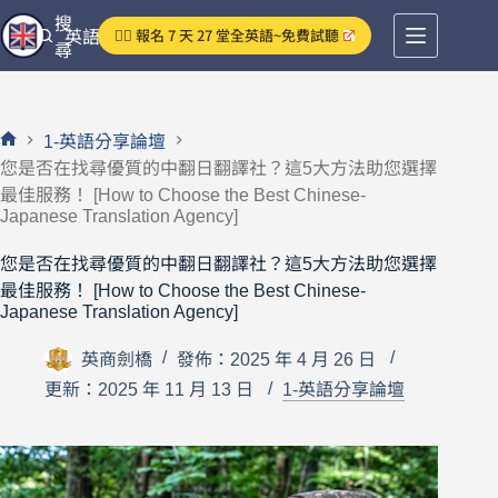
跳
搜
👉🏻 報名 7 天 27 堂全英語~免費試聽
英語分享論壇
至
尋
主
要
內
1-英語分享論壇
容
首
您是否在找尋優質的中翻日翻譯社？這5大方法助您選擇
頁
最佳服務！ [How to Choose the Best Chinese-
Japanese Translation Agency]
您是否在找尋優質的中翻日翻譯社？這5大方法助您選擇
最佳服務！ [How to Choose the Best Chinese-
Japanese Translation Agency]
英商劍橋
發佈：2025 年 4 月 26 日
更新：2025 年 11 月 13 日
1-英語分享論壇