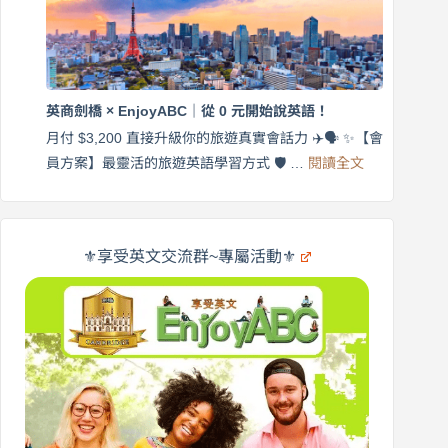
月
語
付
｜
$3,200，
英
出
商
國
劍
更
英商劍橋 × EnjoyABC｜從 0 元開始說英語！
橋
自
×
月付 $3,200 直接升級你的旅遊真實會話力 ✈️🗣️ ✨【會
在
享
:
🌍
員方案】最靈活的旅遊英語學習方式 🛡️ …
閱讀全文
受
英
✨
英
商
文
劍
旅
橋
遊
×
⚜️享受英文交流群~專屬活動⚜️
EnjoyABC
口
｜
說
從
營
0
元
開
始
說
英
語！