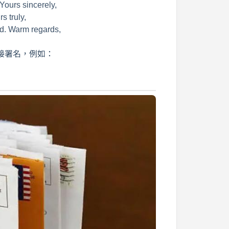
urs sincerely,
 truly,
Warm regards,
接署名，例如：