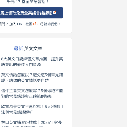
千元 17 堂全英語會話！
馬上領取免費全英語會話課程
疑問？ 加入
LINE 社團
，或
諮詢我們
。
最新
英文文章
8大英文口說練習文章推薦｜提升英
語會話的最佳入門資源
2026 年 8 月 6 日
英文情話怎麼說？避免這5個常見錯
誤，讓你的英文情話更自然
2026 年 8 月 5 日
信件主旨英文怎麼寫？5個你絕不能
犯的常見錯誤與正確範例解析
2026 年 8 月 4 日
欣賞風景英文不再說錯！5大地道用
法與常見錯誤解析
2026 年 8 月 3 日
林口英文補習班推薦｜2025年家長