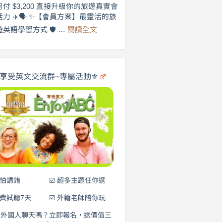
劍
月付 $3,200 直接升級你的旅遊真實會
更
橋
話力 ✈️🗣️ ✨【會員方案】最靈活的旅
自
×
:
遊英語學習方式 🛡️ …
閱讀全文
享
在
英
🌍
受
商
英
✨
劍
文
橋
旅
️享受英文交流群~專屬活動⚜️
×
遊
EnjoyABC
口
｜
說
從
0
營
元
開
始
說
英
語！
不怕講錯
☑️ 超多主題任你選
免費試聽7天
☑️ 外籍老師陪你玩
和外國人聊天嗎？立即報名，送價值三