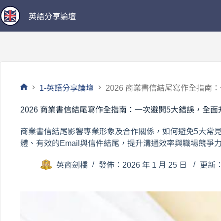
跳
英語分享論壇
至
主
要
內
容
1-英語分享論壇
2026 商業書信結尾寫作全指
首
頁
2026 商業書信結尾寫作全指南：一次避開5大錯誤，全
商業書信結尾影響專業形象及合作關係，如何避免5大常
體、有效的Email與信件結尾，提升溝通效率與職場競爭
英商劍橋
發佈：2026 年 1 月 25 日
更新：2