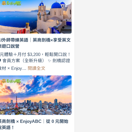
費
7
天
說
英
語！
英
AI外師帶練英語｜英商劍橋×享受英文
商
旅遊口說營
劍
橋
0元體驗＋月付 $3,200，輕鬆開口說！
×
🛡️ 會員方案（全新升級） ✨ 劍橋認證
EnjoyABC
:
教材 × Enjoy…
閱讀全文
旅
AI
遊
外
口
師
說
帶
營
練
｜
英
月
語
付
｜
$3,200，
英
英商劍橋 × EnjoyABC｜從 0 元開始
出
商
說英語！
國