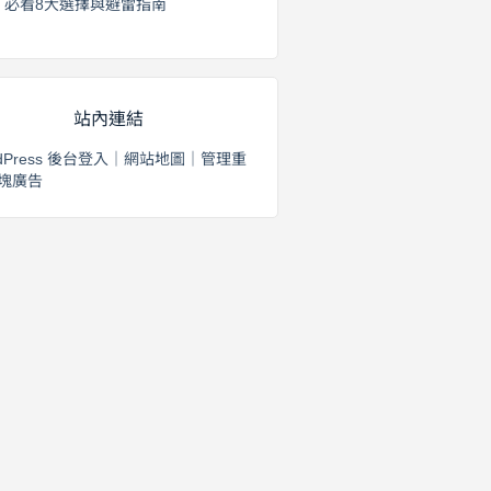
必看8大選擇與避雷指南
2026 年 8 月 2 日
站內連結
dPress 後台登入
｜
網站地圖
｜
管理重
塊廣告