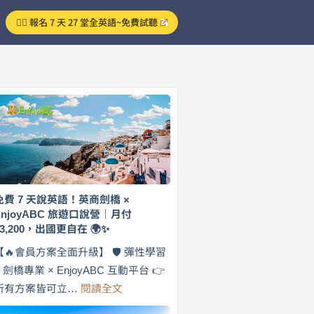
👉🏻 報名 7 天 27 堂全英語~免費試聽
免費 7 天說英語！英商劍橋 ×
EnjoyABC 旅遊口說營｜月付
$3,200，出國更自在 🌍✨
【🔥會員方案全面升級】 🛡️ 彈性學習
× 劍橋專業 × EnjoyABC 互動平台 👉
:
所有方案皆可立…
閱讀全文
免