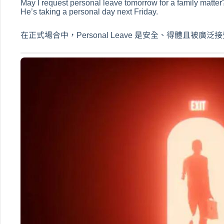
May I request personal leave tomorrow for a family matter
He’s taking a personal day next Friday.
在正式場合中，Personal Leave 是安全、得體且被廣