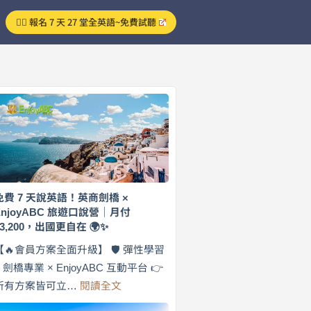
👉🏻 報名 7 天 27 堂全英語~免費試聽
免費 7 天說英語！英商劍橋 ×
EnjoyABC 旅遊口說營｜月付
$3,200，出國更自在 🌍✨
【🔥會員方案全面升級】 🛡️ 彈性學習
× 劍橋專業 × EnjoyABC 互動平台 👉
:
所有方案皆可立…
閱讀全文
免