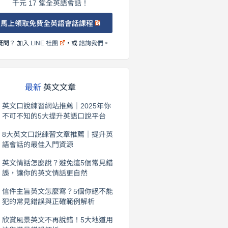
千元 17 堂全英語會話！
馬上領取免費全英語會話課程
疑問？ 加入
LINE 社團
，或
諮詢我們
。
最新
英文文章
英文口說練習網站推薦｜2025年你
不可不知的5大提升英語口說平台
2026 年 8 月 7 日
8大英文口說練習文章推薦｜提升英
語會話的最佳入門資源
2026 年 8 月 6 日
英文情話怎麼說？避免這5個常見錯
誤，讓你的英文情話更自然
2026 年 8 月 5 日
信件主旨英文怎麼寫？5個你絕不能
犯的常見錯誤與正確範例解析
2026 年 8 月 4 日
欣賞風景英文不再說錯！5大地道用