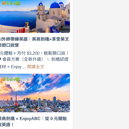
費
7
天
說
英
語！
英
AI外師帶練英語｜英商劍橋×享受英文
商
旅遊口說營
劍
橋
0元體驗＋月付 $3,200，輕鬆開口說！
×
🛡️ 會員方案（全新升級） ✨ 劍橋認證
EnjoyABC
:
教材 × Enjoy…
閱讀全文
旅
AI
遊
外
口
師
說
帶
營
練
｜
英
月
語
付
｜
$3,200，
英
英商劍橋 × EnjoyABC｜從 0 元開始
出
商
說英語！
國