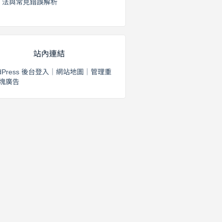
法與常見錯誤解析
2026 年 8 月 3 日
站內連結
dPress 後台登入
｜
網站地圖
｜
管理重
塊廣告