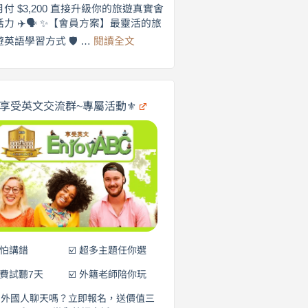
劍
月付 $3,200 直接升級你的旅遊真實會
更
橋
話力 ✈️🗣️ ✨【會員方案】最靈活的旅
自
×
:
遊英語學習方式 🛡️ …
閱讀全文
享
在
英
🌍
受
商
英
✨
劍
文
橋
旅
️享受英文交流群~專屬活動⚜️
×
遊
EnjoyABC
口
｜
說
從
0
營
元
開
始
說
英
語！
不怕講錯
☑️ 超多主題任你選
免費試聽7天
☑️ 外籍老師陪你玩
和外國人聊天嗎？立即報名，送價值三