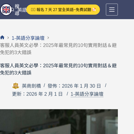
跳
搜
👉🏻 報名 7 天 27 堂全英語~免費試聽
英語分享論壇
至
尋
主
要
內
1-英語分享論壇
容
首
客服人員英文必學：2025年最常見的10句實用對話＆避
頁
免犯的3大錯誤
客服人員英文必學：2025年最常見的10句實用對話＆避
免犯的3大錯誤
英商劍橋
發佈：2026 年 1 月 30 日
更新：2026 年 2 月 1 日
1-英語分享論壇