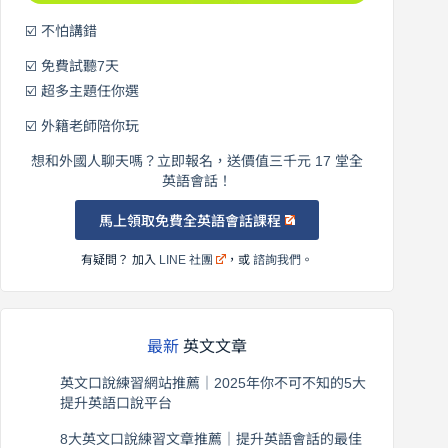
☑️ 不怕講錯
☑️ 免費試聽7天
☑️ 超多主題任你選
☑️ 外籍老師陪你玩
想和外國人聊天嗎？立即報名，送價值三千元 17 堂全
英語會話！
馬上領取免費全英語會話課程
有疑問？ 加入
LINE 社團
，或
諮詢我們
。
最新
英文文章
英文口說練習網站推薦｜2025年你不可不知的5大
提升英語口說平台
2026 年 8 月 7 日
8大英文口說練習文章推薦｜提升英語會話的最佳