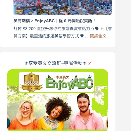
$3,200，
英
出
商
國
劍
更
英商劍橋 × EnjoyABC｜從 0 元開始說英語！
橋
自
×
月付 $3,200 直接升級你的旅遊真實會話力 ✈️🗣️ ✨【會
在
享
:
🌍
員方案】最靈活的旅遊英語學習方式 🛡️ …
閱讀全文
受
英
✨
英
商
文
劍
旅
橋
遊
×
⚜️享受英文交流群~專屬活動⚜️
EnjoyABC
口
｜
說
從
營
0
元
開
始
說
英
語！