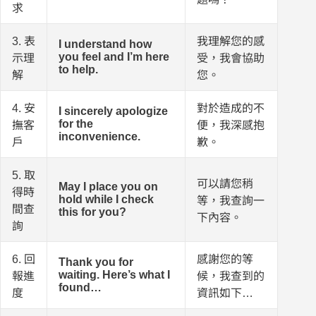
求
3. 表
我理解您的感
I understand how
you feel and I’m here
示理
受，我會協助
to help.
解
您。
4. 安
對於造成的不
I sincerely apologize
for the
撫客
便，我深感抱
inconvenience.
戶
歉。
5. 取
可以請您稍
May I place you on
得時
hold while I check
等，我查詢一
間查
this for you?
下內容。
詢
6. 回
感謝您的等
Thank you for
waiting. Here’s what I
報進
候，我查到的
found…
度
資訊如下…