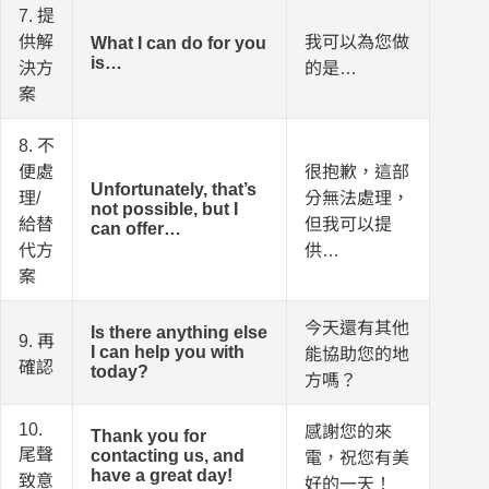
7. 提
供解
我可以為您做
What I can do for you
is…
決方
的是…
案
8. 不
便處
很抱歉，這部
Unfortunately, that’s
理/
分無法處理，
not possible, but I
給替
但我可以提
can offer…
代方
供…
案
今天還有其他
Is there anything else
9. 再
I can help you with
能協助您的地
確認
today?
方嗎？
10.
感謝您的來
Thank you for
尾聲
contacting us, and
電，祝您有美
have a great day!
致意
好的一天！