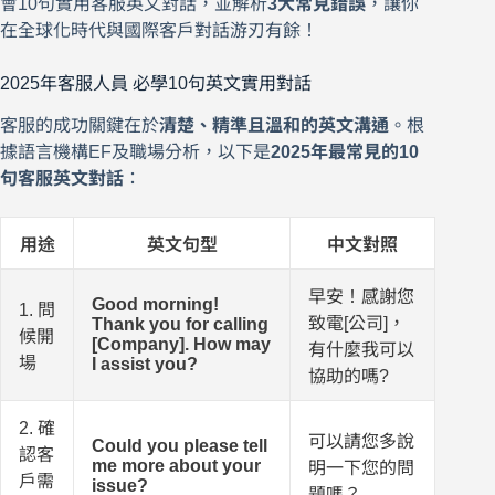
會10句實用客服英文對話，並解析
3大常見錯誤
，讓你
在全球化時代與國際客戶對話游刃有餘！
2025年客服人員 必學10句英文實用對話
客服的成功關鍵在於
清楚、精準且溫和的英文溝通
。根
據語言機構EF及職場分析，以下是
2025年最常見的10
句客服英文對話
：
用途
英文句型
中文對照
早安！感謝您
Good morning!
1. 問
致電[公司]，
Thank you for calling
候開
[Company]. How may
有什麼我可以
場
I assist you?
協助的嗎?
2. 確
可以請您多說
Could you please tell
認客
me more about your
明一下您的問
戶需
issue?
題嗎？