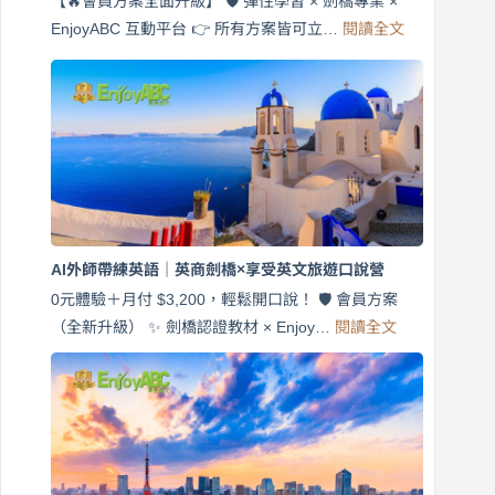
【🔥會員方案全面升級】 🛡️ 彈性學習 × 劍橋專業 ×
:
EnjoyABC 互動平台 👉 所有方案皆可立…
閱讀全文
免
費
7
天
說
英
語！
英
商
劍
橋
AI外師帶練英語｜英商劍橋×享受英文旅遊口說營
×
EnjoyABC
0元體驗＋月付 $3,200，輕鬆開口說！ 🛡️ 會員方案
旅
:
（全新升級） ✨ 劍橋認證教材 × Enjoy…
閱讀全文
AI
遊
外
口
師
說
帶
營
練
｜
英
月
語
付
｜