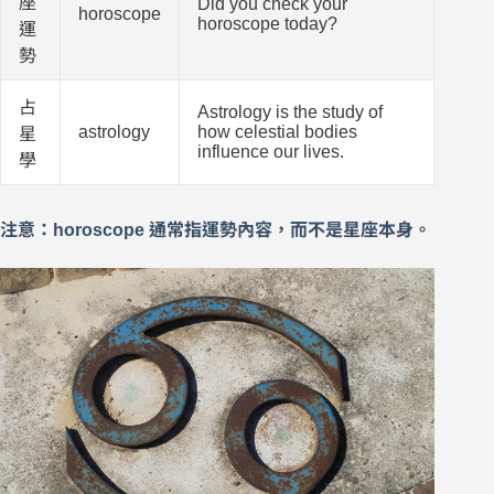
座
Did you check your
horoscope
horoscope today?
運
勢
占
Astrology is the study of
astrology
how celestial bodies
星
influence our lives.
學
注意：horoscope 通常指運勢內容，而不是星座本身。