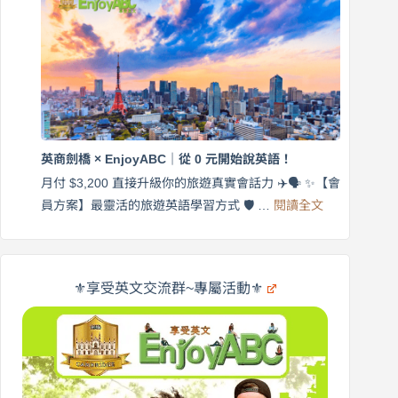
師
說
帶
營
練
｜
英
月
語
付
｜
$3,200，
英
出
商
國
劍
更
英商劍橋 × EnjoyABC｜從 0 元開始說英語！
橋
自
×
月付 $3,200 直接升級你的旅遊真實會話力 ✈️🗣️ ✨【會
在
享
:
🌍
員方案】最靈活的旅遊英語學習方式 🛡️ …
閱讀全文
受
英
✨
英
商
文
劍
旅
橋
遊
×
⚜️享受英文交流群~專屬活動⚜️
EnjoyABC
口
｜
說
從
營
0
元
開