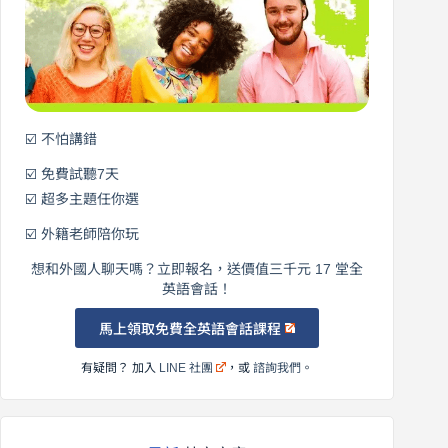
始
說
英
語！
☑️ 不怕講錯
☑️ 免費試聽7天
☑️ 超多主題任你選
☑️ 外籍老師陪你玩
想和外國人聊天嗎？立即報名，送價值三千元 17 堂全
英語會話！
馬上領取免費全英語會話課程
有疑問？ 加入
LINE 社團
，或
諮詢我們
。