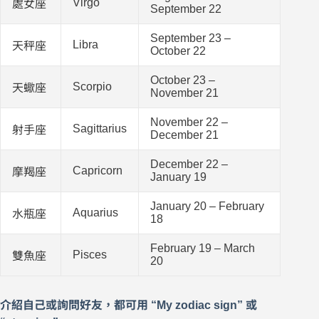
Virgo
處女座
September 22
September 23 –
Libra
天秤座
October 22
October 23 –
Scorpio
天蠍座
November 21
November 22 –
Sagittarius
射手座
December 21
December 22 –
Capricorn
摩羯座
January 19
January 20 – February
Aquarius
水瓶座
18
February 19 – March
Pisces
雙魚座
20
介紹自己或詢問好友，都可用 “My zodiac sign” 或