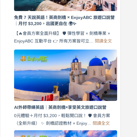
免費 7 天說英語！英商劍橋 × EnjoyABC 旅遊口說營
｜月付 $3,200，出國更自在 🌍✨
【🔥會員方案全面升級】 🛡️ 彈性學習 × 劍橋專業 ×
:
EnjoyABC 互動平台 👉 所有方案皆可立…
閱讀全文
免
費
7
天
說
英
語！
英
商
劍
橋
AI外師帶練英語｜英商劍橋×享受英文旅遊口說營
×
EnjoyABC
0元體驗＋月付 $3,200，輕鬆開口說！ 🛡️ 會員方案
旅
:
（全新升級） ✨ 劍橋認證教材 × Enjoy…
閱讀全文
AI
遊
外
口