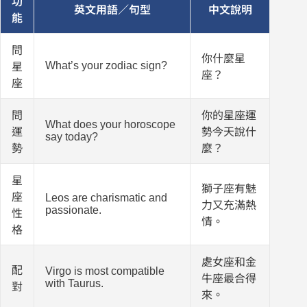
功
英文用語／句型
中文說明
能
問
你什麼星
What’s your zodiac sign?
星
座？
座
問
你的星座運
What does your horoscope
運
勢今天說什
say today?
勢
麼？
星
獅子座有魅
座
Leos are charismatic and
力又充滿熱
passionate.
性
情。
格
處女座和金
配
Virgo is most compatible
牛座最合得
with Taurus.
對
來。