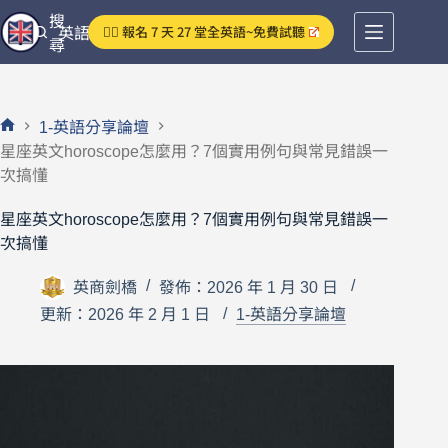
跳
搜
👉🏻 報名 7 天 27 堂全英語~免費試聽
英語分享論壇
至
尋
主
要
內
1-英語分享論壇
容
首
星座英文horoscope怎麼用？7個實用例句與常見錯誤一
頁
次搞懂
星座英文horoscope怎麼用？7個實用例句與常見錯誤一
次搞懂
英商劍橋
發佈：2026 年 1 月 30 日
更新：2026 年 2 月 1 日
1-英語分享論壇