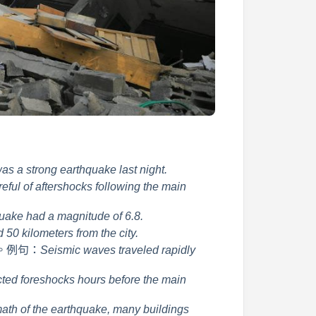
as a strong earthquake last night.
eful of aftershocks following the main
uake had a magnitude of 6.8.
50 kilometers from the city.
。例句：
Seismic waves traveled rapidly
cted foreshocks hours before the main
rmath of the earthquake, many buildings