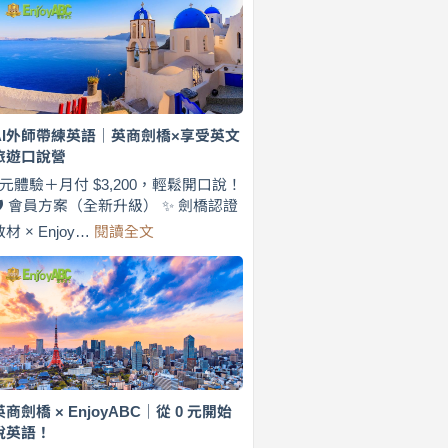
費
7
天
說
英
語！
英
AI外師帶練英語｜英商劍橋×享受英文
商
旅遊口說營
劍
橋
0元體驗＋月付 $3,200，輕鬆開口說！
×
🛡️ 會員方案（全新升級） ✨ 劍橋認證
EnjoyABC
:
教材 × Enjoy…
閱讀全文
旅
AI
遊
外
口
師
說
帶
營
練
｜
英
月
語
付
｜
$3,200，
英
英商劍橋 × EnjoyABC｜從 0 元開始
出
商
說英語！
國