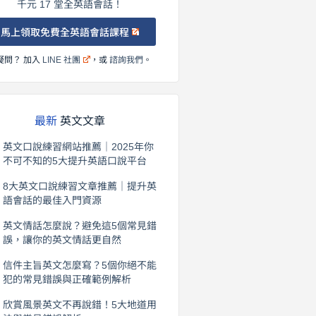
千元 17 堂全英語會話！
馬上領取免費全英語會話課程
疑問？ 加入
LINE 社團
，或
諮詢我們
。
最新
英文文章
英文口說練習網站推薦｜2025年你
不可不知的5大提升英語口說平台
2026 年 8 月 7 日
8大英文口說練習文章推薦｜提升英
語會話的最佳入門資源
2026 年 8 月 6 日
英文情話怎麼說？避免這5個常見錯
誤，讓你的英文情話更自然
2026 年 8 月 5 日
信件主旨英文怎麼寫？5個你絕不能
犯的常見錯誤與正確範例解析
2026 年 8 月 4 日
欣賞風景英文不再說錯！5大地道用