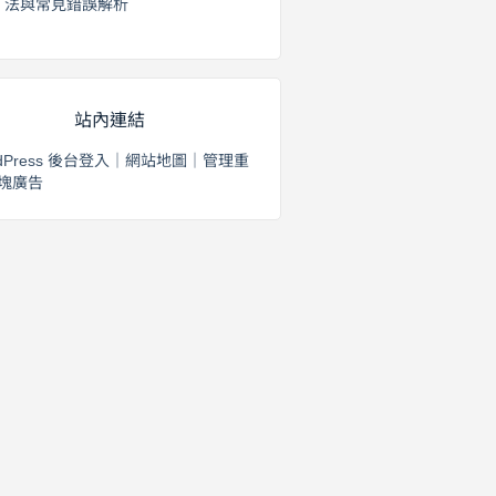
法與常見錯誤解析
2026 年 8 月 3 日
站內連結
dPress 後台登入
｜
網站地圖
｜
管理重
塊廣告