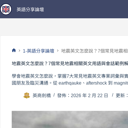
跳
英語分享論壇
至
主
要
內
容
1-英語分享論壇
地震英文怎麼說？7個常見地震
首
頁
地震英文怎麼說？7個常見地震相關英文用語與會話範例
學會地震英文怎麼說，掌握7大常見地震英文專業詞彙與
國朋友及臨災溝通。從 earthqauke、aftershock 到 mag
英商劍橋
發佈：2026 年 2 月 22 日
更新：2