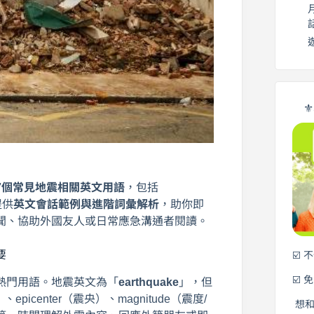
⚜
7個常見地震相關英文用語
，包括
並提供
英文會話範例與進階詞彙解析
，助你即
聞、協助外國友人或日常應急溝通者閱讀。
要
☑️ 
☑️ 
熱門用語。地震英文為「
earthquake
」，但
picenter（震央）、magnitude（震度/
想