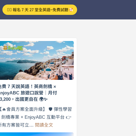
👉🏻 報名 7 天 27 堂全英語~免費試聽
免費 7 天說英語！英商劍橋 ×
EnjoyABC 旅遊口說營｜月付
$3,200，出國更自在 🌍✨
【🔥會員方案全面升級】 🛡️ 彈性學習
× 劍橋專業 × EnjoyABC 互動平台 👉
:
所有方案皆可立…
閱讀全文
免