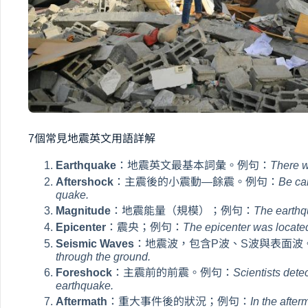
7個常見地震英文用語詳解
Earthquake
：地震英文最基本詞彙。例句：
There w
Aftershock
：主震後的小震動—餘震。例句：
Be car
quake.
Magnitude
：地震能量（規模）；例句：
The earthq
Epicenter
：震央；例句：
The epicenter was located 
Seismic Waves
：地震波，包含P波、S波與表面波
through the ground.
Foreshock
：主震前的前震。例句：
Scientists dete
earthquake.
Aftermath
：重大事件後的狀況；例句：
In the afte