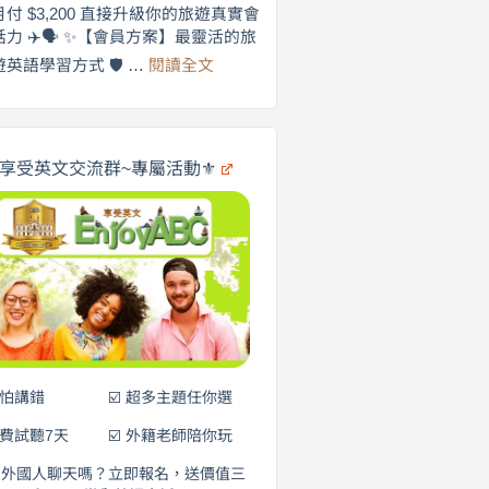
劍
月付 $3,200 直接升級你的旅遊真實會
更
橋
話力 ✈️🗣️ ✨【會員方案】最靈活的旅
自
×
:
遊英語學習方式 🛡️ …
閱讀全文
享
在
英
🌍
受
商
英
✨
劍
文
橋
旅
️享受英文交流群~專屬活動⚜️
×
遊
EnjoyABC
口
｜
說
從
0
營
元
開
始
說
英
語！
不怕講錯
☑️ 超多主題任你選
免費試聽7天
☑️ 外籍老師陪你玩
和外國人聊天嗎？立即報名，送價值三