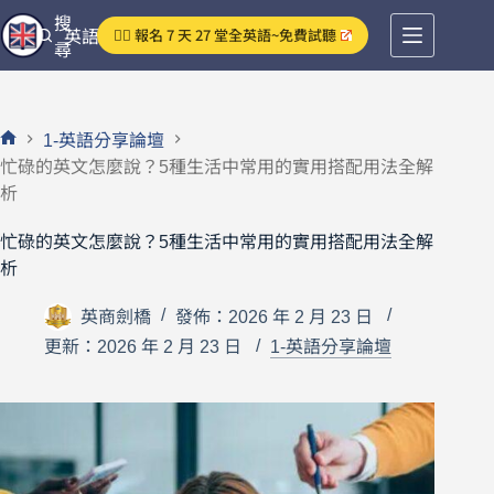
跳
搜
👉🏻 報名 7 天 27 堂全英語~免費試聽
英語分享論壇
至
尋
主
要
內
1-英語分享論壇
容
首
忙碌的英文怎麼說？5種生活中常用的實用搭配用法全解
頁
析
忙碌的英文怎麼說？5種生活中常用的實用搭配用法全解
析
英商劍橋
發佈：2026 年 2 月 23 日
更新：2026 年 2 月 23 日
1-英語分享論壇