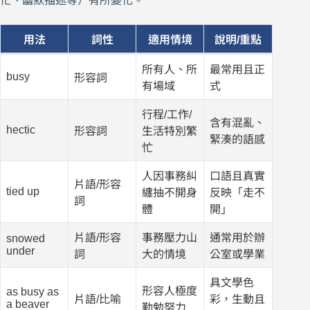
忙、幽默描述等）有所變化。
用法
詞性
適用情境
說明/重點
所有人、所
最常用且正
busy
形容詞
有場域
式
行程/工作/
含有混亂、
hectic
形容詞
生活特別繁
緊湊的語感
忙
人因事務糾
口語且真實
片語/形容
tied up
纏抽不開身
反映「走不
詞
體
開」
片語/形容
事務壓力山
通常用於辦
snowed
under
詞
大的情境
公室或學業
具文學色
形容人極度
as busy as
片語/比喻
彩，生動且
a beaver
勤勉努力