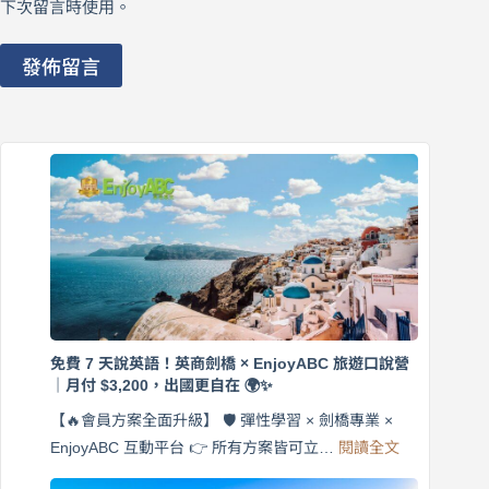
下次留言時使用。
發佈留言
免費 7 天說英語！英商劍橋 × EnjoyABC 旅遊口說營
｜月付 $3,200，出國更自在 🌍✨
【🔥會員方案全面升級】 🛡️ 彈性學習 × 劍橋專業 ×
:
EnjoyABC 互動平台 👉 所有方案皆可立…
閱讀全文
免
費