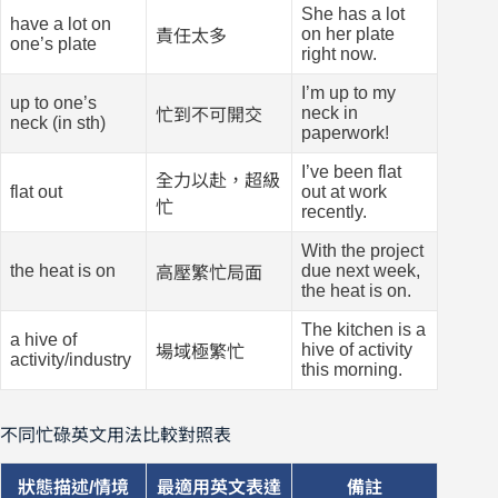
She has a lot
have a lot on
on her plate
責任太多
one’s plate
right now.
I’m up to my
up to one’s
neck in
忙到不可開交
neck (in sth)
paperwork!
I’ve been flat
全力以赴，超級
flat out
out at work
忙
recently.
With the project
the heat is on
due next week,
高壓繁忙局面
the heat is on.
The kitchen is a
a hive of
hive of activity
場域極繁忙
activity/industry
this morning.
不同忙碌英文用法比較對照表
狀態描述/情境
最適用英文表達
備註