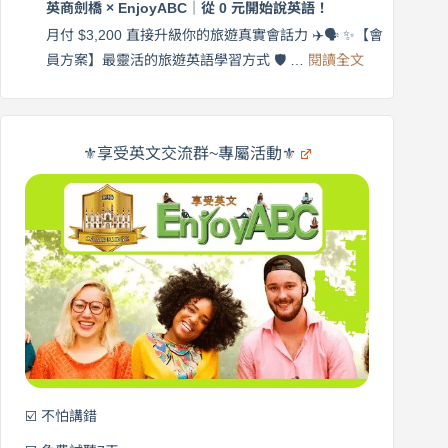
英商劍橋 × EnjoyABC｜從 0 元開始說英語！
橋
自
×
月付 $3,200 直接升級你的旅遊真實會話力 ✈️🗣️ ✨【會
在
享
:
🌍
員方案】最靈活的旅遊英語學習方式 🛡️ …
閱讀全文
受
英
✨
英
商
文
劍
旅
橋
遊
×
⚜️享受英文交流群~專屬活動⚜️
EnjoyABC
口
｜
說
從
營
0
元
開
始
說
英
語！
☑️ 不怕講錯