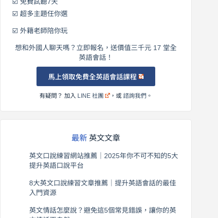
☑️ 免費試聽7天
☑️ 超多主題任你選
☑️ 外籍老師陪你玩
想和外國人聊天嗎？立即報名，送價值三千元 17 堂全
英語會話！
馬上領取免費全英語會話課程
有疑問？ 加入
LINE 社團
，或
諮詢我們
。
最新
英文文章
英文口說練習網站推薦｜2025年你不可不知的5大
提升英語口說平台
2026 年 8 月 7 日
8大英文口說練習文章推薦｜提升英語會話的最佳
入門資源
2026 年 8 月 6 日
英文情話怎麼說？避免這5個常見錯誤，讓你的英