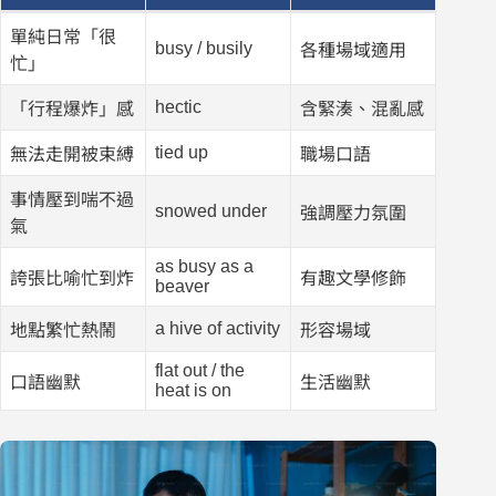
單純日常「很
busy / busily
各種場域適用
忙」
hectic
「行程爆炸」感
含緊湊、混亂感
tied up
無法走開被束縛
職場口語
事情壓到喘不過
snowed under
強調壓力氛圍
氣
as busy as a
誇張比喻忙到炸
有趣文學修飾
beaver
a hive of activity
地點繁忙熱鬧
形容場域
flat out / the
口語幽默
生活幽默
heat is on