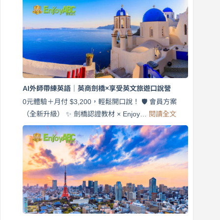
7
天
說
英
語！
英
商
劍
橋
AI外師帶練英語｜英商劍橋×享受英文旅遊口說營
×
EnjoyABC
0元體驗＋月付 $3,200，輕鬆開口說！ 🛡️ 會員方案
旅
:
（全新升級） ✨ 劍橋認證教材 × Enjoy…
閱讀全文
AI
遊
外
口
師
說
帶
營
練
｜
英
月
語
付
｜
$3,200，
英
出
商
國
劍
更