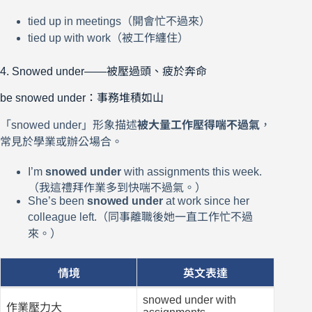
tied up in meetings（開會忙不過來）
tied up with work（被工作纏住）
4. Snowed under——被壓過頭、疲於奔命
be snowed under：事務堆積如山
「snowed under」形象描述
被大量工作壓得喘不過氣
，
常見於學業或辦公場合。
I’m
snowed under
with assignments this week.
（我這禮拜作業多到快喘不過氣。）
She’s been
snowed under
at work since her
colleague left.（同事離職後她一直工作忙不過
來。）
情境
英文表達
snowed under with
作業壓力大