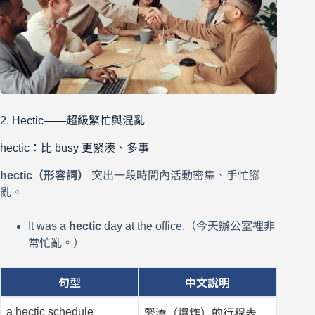
2. Hectic——超級繁忙與混亂
hectic：比 busy 更緊湊、多事
hectic（形容詞）
突出一段時間內活動密集、手忙腳
亂。
It was a
hectic
day at the office.（今天辦公室裡非
常忙亂。）
句型
中文說明
a hectic schedule
緊湊（爆炸）的行程表