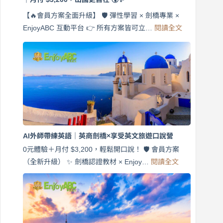
【🔥會員方案全面升級】 🛡️ 彈性學習 × 劍橋專業 ×
:
EnjoyABC 互動平台 👉 所有方案皆可立…
閱讀全文
免
費
7
天
說
英
語！
英
商
劍
橋
AI外師帶練英語｜英商劍橋×享受英文旅遊口說營
×
EnjoyABC
0元體驗＋月付 $3,200，輕鬆開口說！ 🛡️ 會員方案
旅
:
（全新升級） ✨ 劍橋認證教材 × Enjoy…
閱讀全文
AI
遊
外
口
師
說
帶
營
練
｜
英
月