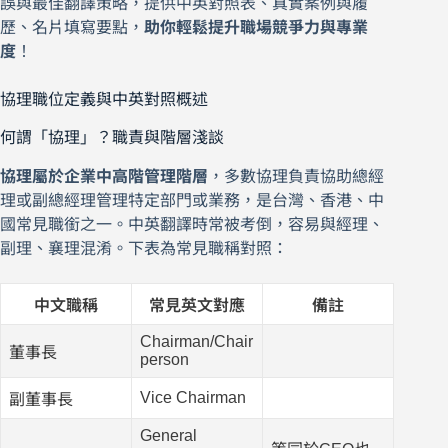
誤與最佳翻譯策略，提供中英對照表、真實案例與履
歷、名片填寫要點，
助你輕鬆提升職場競爭力與專業
度
！
協理職位定義與中英對照概述
何謂「協理」？職責與階層淺談
協理屬於企業中高階管理階層
，多數協理負責協助總經
理或副總經理管理特定部門或業務，是台灣、香港、中
國常見職銜之一。中英翻譯時常被考倒，容易與經理、
副理、襄理混淆。下表為常見職稱對照：
中文職稱
常見英文對應
備註
Chairman/Chair
董事長
person
Vice Chairman
副董事長
General