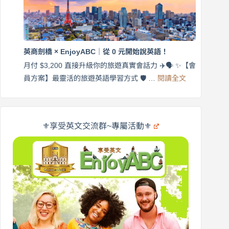
語
付
｜
$3,200，
英
出
商
國
劍
更
英商劍橋 × EnjoyABC｜從 0 元開始說英語！
橋
自
×
月付 $3,200 直接升級你的旅遊真實會話力 ✈️🗣️ ✨【會
在
享
:
🌍
員方案】最靈活的旅遊英語學習方式 🛡️ …
閱讀全文
受
英
✨
英
商
文
劍
旅
橋
遊
×
⚜️享受英文交流群~專屬活動⚜️
EnjoyABC
口
｜
說
從
營
0
元
開
始
說
英
語！