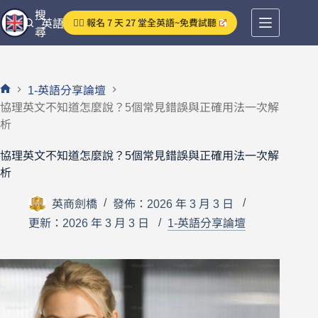
跳
搜
👉🏻 報名 7 天 27 堂全英語~免費試聽
英語分享論壇
至
尋
主
要
內
1-英語分享論壇
容
首
協理英文不知道怎麼說？5個常見錯誤與正確用法一次解
頁
析
協理英文不知道怎麼說？5個常見錯誤與正確用法一次解
析
英商劍橋
發佈：2026 年 3 月 3 日
更新：2026 年 3 月 3 日
1-英語分享論壇