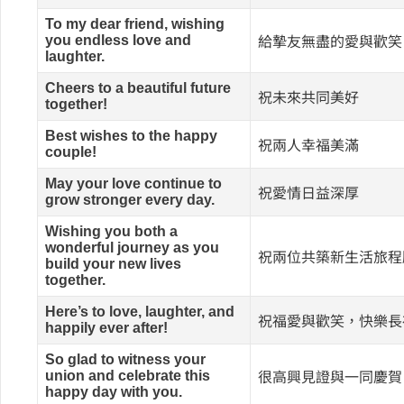
To my dear friend, wishing
you endless love and
給摯友無盡的愛與歡笑
laughter.
Cheers to a beautiful future
祝未來共同美好
together!
Best wishes to the happy
祝兩人幸福美滿
couple!
May your love continue to
祝愛情日益深厚
grow stronger every day.
Wishing you both a
wonderful journey as you
祝兩位共築新生活旅程
build your new lives
together.
Here’s to love, laughter, and
祝福愛與歡笑，快樂長
happily ever after!
So glad to witness your
union and celebrate this
很高興見證與一同慶賀
happy day with you.