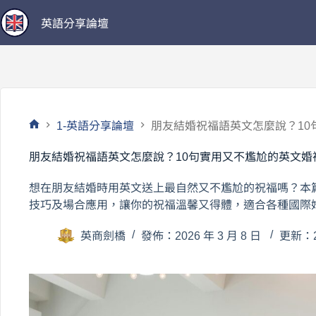
跳
英語分享論壇
至
主
要
內
容
1-英語分享論壇
朋友結婚祝福語英文怎麼說？10
首
頁
朋友結婚祝福語英文怎麼說？10句實用又不尷尬的英文婚
想在朋友結婚時用英文送上最自然又不尷尬的祝福嗎？本
技巧及場合應用，讓你的祝福溫馨又得體，適合各種國際
英商劍橋
發佈：2026 年 3 月 8 日
更新：20