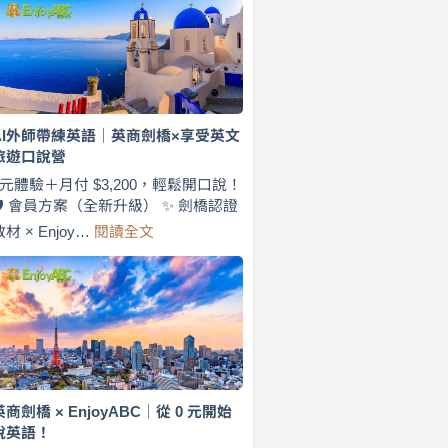
費
7
天
說
英
語！
英
AI外師帶練英語｜英商劍橋×享受英文
商
旅遊口說營
劍
橋
0元體驗＋月付 $3,200，輕鬆開口說！
×
🛡️ 會員方案（全新升級） ✨ 劍橋認證
EnjoyABC
:
教材 × Enjoy…
閱讀全文
旅
AI
遊
外
口
師
說
帶
營
練
｜
英
月
語
付
｜
$3,200，
英
英商劍橋 × EnjoyABC｜從 0 元開始
出
商
說英語！
國