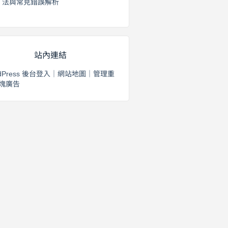
法與常見錯誤解析
2026 年 8 月 3 日
站內連結
dPress 後台登入
｜
網站地圖
｜
管理重
塊廣告