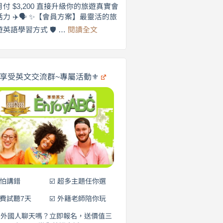
劍
月付 $3,200 直接升級你的旅遊真實會
更
橋
話力 ✈️🗣️ ✨【會員方案】最靈活的旅
自
×
:
遊英語學習方式 🛡️ …
閱讀全文
享
在
英
🌍
受
商
英
✨
劍
文
橋
旅
️享受英文交流群~專屬活動⚜️
×
遊
EnjoyABC
口
｜
說
從
0
營
元
開
始
說
英
語！
不怕講錯
☑️ 超多主題任你選
免費試聽7天
☑️ 外籍老師陪你玩
和外國人聊天嗎？立即報名，送價值三