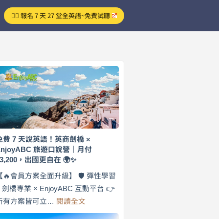
👉🏻 報名 7 天 27 堂全英語~免費試聽
免費 7 天說英語！英商劍橋 ×
EnjoyABC 旅遊口說營｜月付
$3,200，出國更自在 🌍✨
【🔥會員方案全面升級】 🛡️ 彈性學習
× 劍橋專業 × EnjoyABC 互動平台 👉
:
所有方案皆可立…
閱讀全文
免