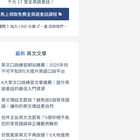
千元 17 堂全英語會話！
馬上領取免費全英語會話課程
疑問？ 加入
LINE 社團
，或
諮詢我們
。
最新
英文文章
英文口說練習網站推薦｜2025年你
不可不知的5大提升英語口說平台
2026 年 8 月 7 日
8大英文口說練習文章推薦｜提升英
語會話的最佳入門資源
2026 年 8 月 6 日
英文情話怎麼說？避免這5個常見錯
誤，讓你的英文情話更自然
2026 年 8 月 5 日
信件主旨英文怎麼寫？5個你絕不能
犯的常見錯誤與正確範例解析
2026 年 8 月 4 日
欣賞風景英文不再說錯！5大地道用