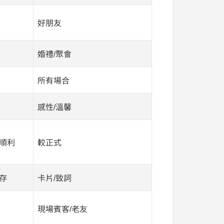
好朋友
婚禮/聚會
所有場合
感性/溫馨
順利
較正式
存
卡片/致詞
現場賓客/老友