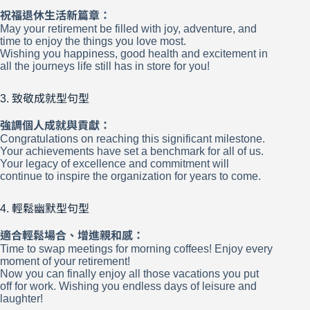
祝福退休生活新篇章：
May your retirement be filled with joy, adventure, and
time to enjoy the things you love most.
Wishing you happiness, good health and excitement in
all the journeys life still has in store for you!
3. 致敬成就型句型
強調個人成就與貢獻：
Congratulations on reaching this significant milestone.
Your achievements have set a benchmark for all of us.
Your legacy of excellence and commitment will
continue to inspire the organization for years to come.
4. 輕鬆幽默型句型
適合輕鬆場合、增進親和感：
Time to swap meetings for morning coffees! Enjoy every
moment of your retirement!
Now you can finally enjoy all those vacations you put
off for work. Wishing you endless days of leisure and
laughter!