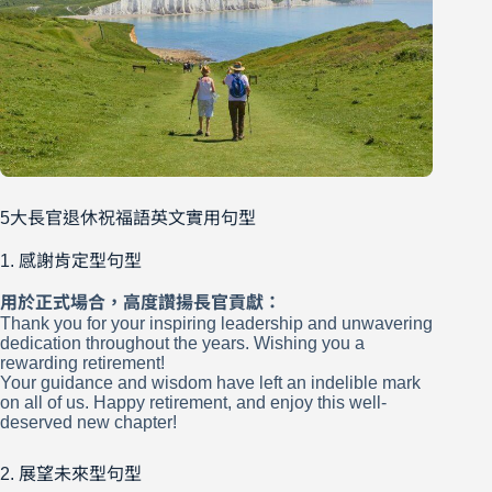
5大長官退休祝福語英文實用句型
1. 感謝肯定型句型
用於正式場合，高度讚揚長官貢獻：
Thank you for your inspiring leadership and unwavering
dedication throughout the years. Wishing you a
rewarding retirement!
Your guidance and wisdom have left an indelible mark
on all of us. Happy retirement, and enjoy this well-
deserved new chapter!
2. 展望未來型句型