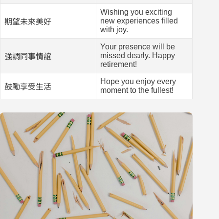
Wishing you exciting
new experiences filled
期望未來美好
with joy.
Your presence will be
missed dearly. Happy
強調同事情誼
retirement!
Hope you enjoy every
鼓勵享受生活
moment to the fullest!