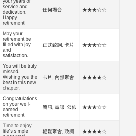
your years of
service and
任何場合
★★★☆☆
dedication.
Happy
retirement!
May your
retirement be
filled with joy
正式致詞, 卡片
★★★☆☆
and
satisfaction.
You will be truly
missed.
Wishing you the
卡片, 內部聚會
★★★★☆
best in this new
chapter.
Congratulations
on your well-
簡訊, 電郵, 公佈
★★★☆☆
earned
retirement.
Time to enjoy
life’s simple
輕鬆聚會, 致詞
★★★★☆