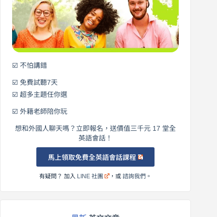
始
說
英
語！
☑️ 不怕講錯
☑️ 免費試聽7天
☑️ 超多主題任你選
☑️ 外籍老師陪你玩
想和外國人聊天嗎？立即報名，送價值三千元 17 堂全
英語會話！
馬上領取免費全英語會話課程
有疑問？ 加入
LINE 社團
，或
諮詢我們
。