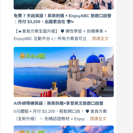
免費 7 天說英語！英商劍橋 × EnjoyABC 旅遊口說營
｜月付 $3,200，出國更自在 🌍✨
【🔥會員方案全面升級】 🛡️ 彈性學習 × 劍橋專業 ×
:
EnjoyABC 互動平台 👉 所有方案皆可立…
閱讀全文
免
費
7
天
說
英
語！
英
商
劍
橋
AI外師帶練英語｜英商劍橋×享受英文旅遊口說營
×
EnjoyABC
0元體驗＋月付 $3,200，輕鬆開口說！ 🛡️ 會員方案
旅
:
（全新升級） ✨ 劍橋認證教材 × Enjoy…
閱讀全文
AI
遊
外
口