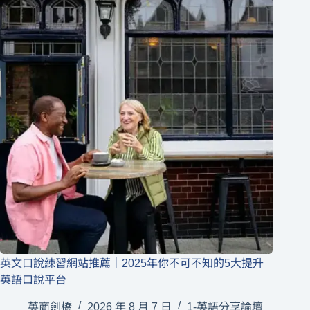
英文口說練習網站推薦｜2025年你不可不知的5大提升
英語口說平台
英商劍橋
2026 年 8 月 7 日
1-英語分享論壇