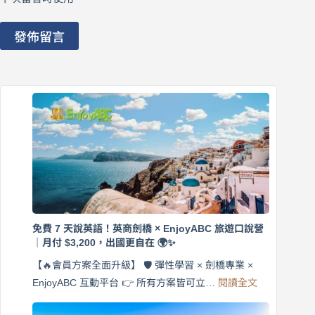
發佈留言
免費 7 天說英語！英商劍橋 × EnjoyABC 旅遊口說營
｜月付 $3,200，出國更自在 🌍✨
【🔥會員方案全面升級】 🛡️ 彈性學習 × 劍橋專業 ×
:
EnjoyABC 互動平台 👉 所有方案皆可立…
閱讀全文
免
費