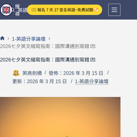
跳
搜
👉🏻 報名 7 天 27 堂全英語~免費試聽
英語分享論壇
至
尋
主
要
內
1-英語分享論壇
容
首
2026七夕英文縮寫指南：國際溝通別寫錯 💌
頁
2026七夕英文縮寫指南：國際溝通別寫錯 💌
英商劍橋
發佈：2026 年 3 月 15 日
更新：2026 年 3 月 15 日
1-英語分享論壇