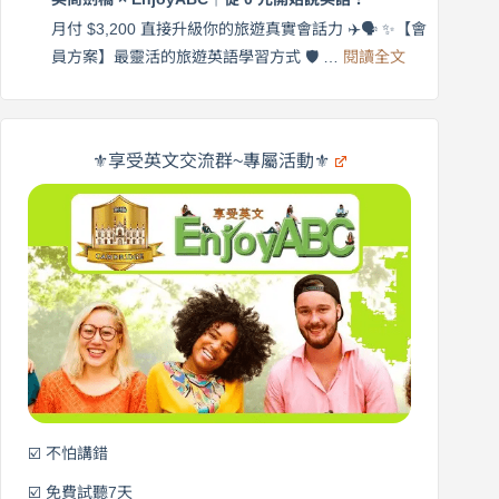
橋
自
×
月付 $3,200 直接升級你的旅遊真實會話力 ✈️🗣️ ✨【會
在
享
:
🌍
員方案】最靈活的旅遊英語學習方式 🛡️ …
閱讀全文
受
英
✨
英
商
文
劍
旅
橋
遊
×
⚜️享受英文交流群~專屬活動⚜️
EnjoyABC
口
｜
說
從
營
0
元
開
始
說
英
語！
☑️ 不怕講錯
☑️ 免費試聽7天