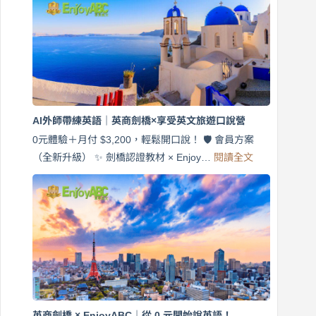
7
天
說
英
語！
英
商
劍
橋
AI外師帶練英語｜英商劍橋×享受英文旅遊口說營
×
EnjoyABC
0元體驗＋月付 $3,200，輕鬆開口說！ 🛡️ 會員方案
旅
:
（全新升級） ✨ 劍橋認證教材 × Enjoy…
閱讀全文
AI
遊
外
口
師
說
帶
營
練
｜
英
月
語
付
｜
$3,200，
英
出
商
國
劍
更
英商劍橋 × EnjoyABC｜從 0 元開始說英語！