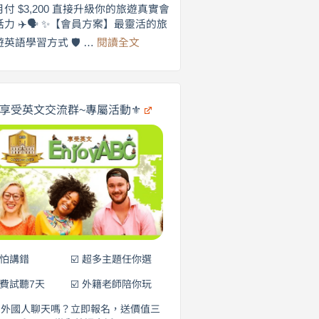
劍
月付 $3,200 直接升級你的旅遊真實會
更
橋
話力 ✈️🗣️ ✨【會員方案】最靈活的旅
自
×
:
遊英語學習方式 🛡️ …
閱讀全文
享
在
英
🌍
受
商
英
✨
劍
文
橋
旅
️享受英文交流群~專屬活動⚜️
×
遊
EnjoyABC
口
｜
說
從
0
營
元
開
始
說
英
語！
不怕講錯
☑️ 超多主題任你選
免費試聽7天
☑️ 外籍老師陪你玩
和外國人聊天嗎？立即報名，送價值三