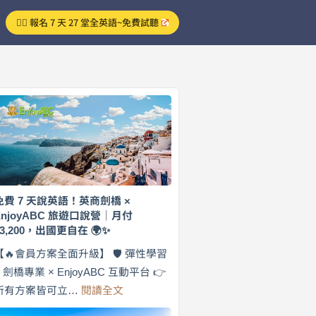
👉🏻 報名 7 天 27 堂全英語~免費試聽
免費 7 天說英語！英商劍橋 ×
EnjoyABC 旅遊口說營｜月付
$3,200，出國更自在 🌍✨
【🔥會員方案全面升級】 🛡️ 彈性學習
× 劍橋專業 × EnjoyABC 互動平台 👉
:
所有方案皆可立…
閱讀全文
免