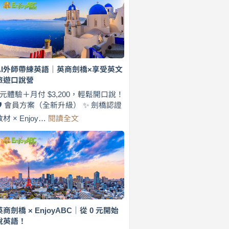
費
7
天
說
英
語！
英
AI外師帶練英語｜英商劍橋×享受英文
商
旅遊口說營
劍
橋
0元體驗＋月付 $3,200，輕鬆開口說！
×
🛡️ 會員方案（全新升級） ✨ 劍橋認證
EnjoyABC
:
教材 × Enjoy…
閱讀全文
旅
AI
遊
外
口
師
說
帶
營
練
｜
英
月
語
付
｜
$3,200，
英
英商劍橋 × EnjoyABC｜從 0 元開始
出
商
說英語！
國