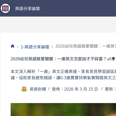
跳
英語分享論壇
至
主
要
內
容
2026幼兒英語啟蒙關鍵：一歲英
1-英語分享論壇
首
頁
2026幼兒英語啟蒙關鍵：一歲英文怎麼說才不踩雷？👶🌍
本文深入解析「一歲」英文正確表達、家長常見學習誤區
議，協助家長避免錯誤，讓0-3歲寶寶快樂紮實開啟英文
英商劍橋
發佈：2026 年 3 月 15 日
更新：2