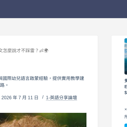
文怎麼說才不踩雷？👶🌍
與國際幼兒語言啟蒙經驗，提供實用教學建
之路。
026 年 7 月 11 日
1-英語分享論壇