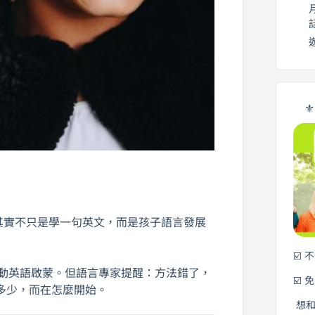
⚜
」那一刻，其實不只是學一句英文，而是孩子語言發展
☑️ 
啟動英語啟蒙。但語言專家提醒：方法錯了，
☑️ 
多少，而在怎麼開始。
想