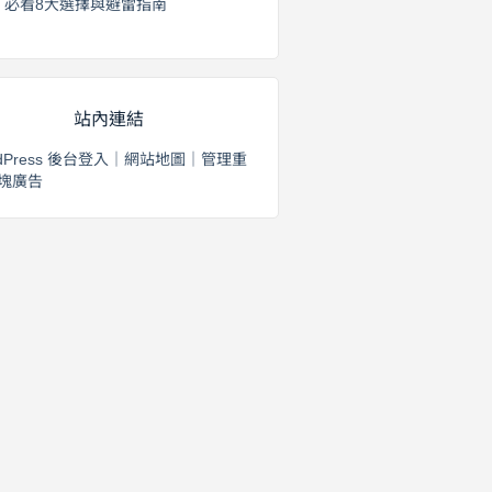
必看8大選擇與避雷指南
2026 年 8 月 2 日
站內連結
dPress 後台登入
｜
網站地圖
｜
管理重
塊廣告