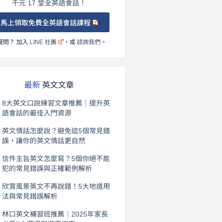
千元 17 堂全英語會話！
馬上領取免費全英語會話課程
疑問？ 加入
LINE 社團
，或
諮詢我們
。
最新
英文文章
8大英文口說練習文章推薦｜提升英
語會話的最佳入門資源
2026 年 8 月 6 日
英文情話怎麼說？避免這5個常見錯
誤，讓你的英文情話更自然
2026 年 8 月 5 日
信件主旨英文怎麼寫？5個你絕不能
犯的常見錯誤與正確範例解析
2026 年 8 月 4 日
欣賞風景英文不再說錯！5大地道用
法與常見錯誤解析
2026 年 8 月 3 日
林口英文補習班推薦｜2025年家長