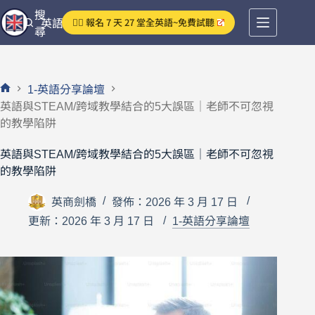
跳
搜
👉🏻 報名 7 天 27 堂全英語~免費試聽
英語分享論壇
至
尋
主
要
內
1-英語分享論壇
容
首
英語與STEAM/跨域教學結合的5大誤區｜老師不可忽視
頁
的教學陷阱
英語與STEAM/跨域教學結合的5大誤區｜老師不可忽視
的教學陷阱
英商劍橋
發佈：2026 年 3 月 17 日
更新：2026 年 3 月 17 日
1-英語分享論壇