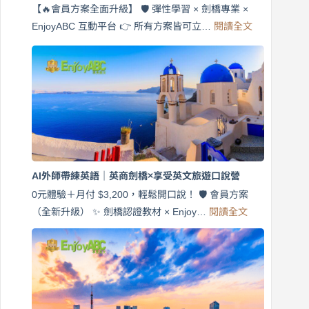
【🔥會員方案全面升級】 🛡️ 彈性學習 × 劍橋專業 ×
:
EnjoyABC 互動平台 👉 所有方案皆可立…
閱讀全文
免
費
7
天
說
英
語！
英
商
劍
橋
AI外師帶練英語｜英商劍橋×享受英文旅遊口說營
×
EnjoyABC
0元體驗＋月付 $3,200，輕鬆開口說！ 🛡️ 會員方案
旅
:
（全新升級） ✨ 劍橋認證教材 × Enjoy…
閱讀全文
AI
遊
外
口
師
說
帶
營
練
｜
英
月
語
付