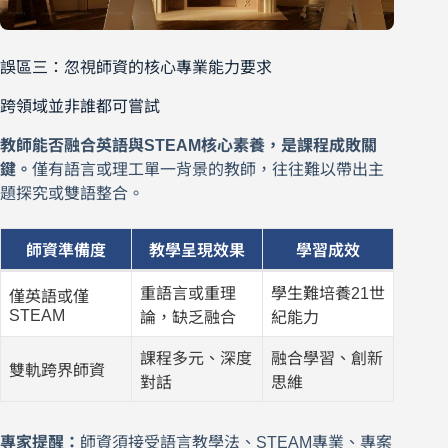
誤區三：忽視師資的核心專業能力要求
跨領域並非誰都可嘗試
教師能否融合英語與STEAM核心素養，是課程成敗關
鍵。
僅有語言或理工單一背景的教師，往往難以帶出主
題探究或雙語整合。
師資準備度
教學呈現效果
學習成效
重語言或重理
學生難培養21世
僅英語或僅
STEAM
論，缺乏融合
紀能力
課程多元、深度
融合學習、創新
雙軌跨界師資
對話
思維
專家提醒：
師資須接受語言教學法、STEAM專業、專案