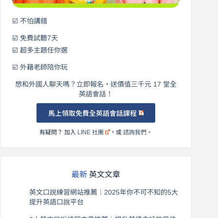
☑️ 不怕講錯
☑️ 免費試聽7天
☑️ 超多主題任你選
☑️ 外籍老師陪你玩
想和外國人聊天嗎？立即報名，送價值三千元 17 堂全
英語會話！
馬上領取免費全英語會話課程
有疑問？ 加入
LINE 社團
，或
諮詢我們
。
最新
英文文章
英文口說練習網站推薦｜2025年你不可不知的5大
提升英語口說平台
2026 年 8 月 7 日