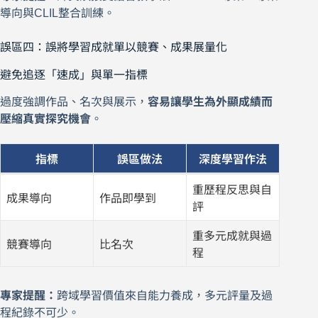
導向與CLIL整合訓練。
誤區四：誤將學習成就單以競賽、成果展量化
避免追逐「速成」與單一指標
過度強調作品、名次與展示，
容易讓學生為外顯成績而
壓縮真實探究機會
。
指標
誤區做法
深度學習作法
重歷程反思與自
成果導向
作品即學到
評
重多元成就與過
競賽導向
比名次
程
專家提醒：
跨域學習價值來自能力養成，多元評量及過
程紀錄不可少。