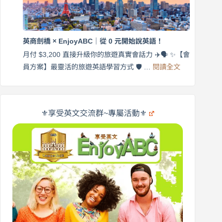
｜
$3,200，
英
出
商
國
劍
更
英商劍橋 × EnjoyABC｜從 0 元開始說英語！
橋
自
×
月付 $3,200 直接升級你的旅遊真實會話力 ✈️🗣️ ✨【會
在
享
:
🌍
員方案】最靈活的旅遊英語學習方式 🛡️ …
閱讀全文
受
英
✨
英
商
文
劍
旅
橋
遊
×
⚜️享受英文交流群~專屬活動⚜️
EnjoyABC
口
｜
說
從
營
0
元
開
始
說
英
語！