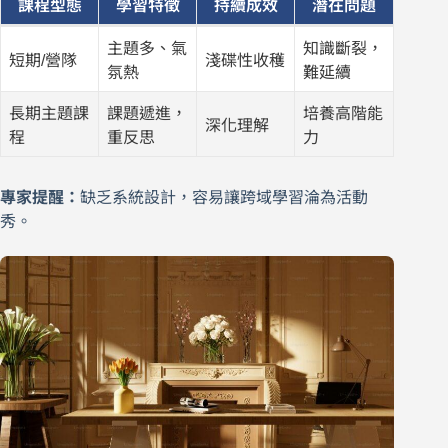
課程型態
學習特徵
持續成效
潛在問題
主題多、氣
知識斷裂，
短期/營隊
淺碟性收穫
氛熱
難延續
長期主題課
課題遞進，
培養高階能
深化理解
程
重反思
力
專家提醒：
缺乏系統設計，容易讓跨域學習淪為活動
秀。