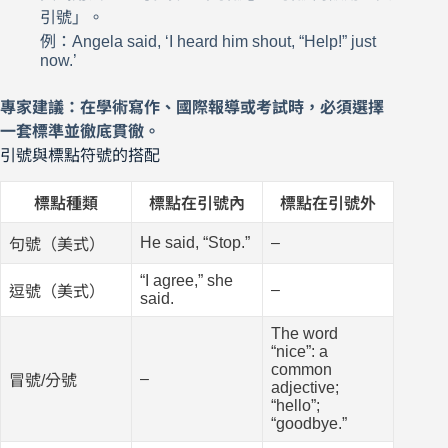
引號」。
例：Angela said, ‘I heard him shout, “Help!” just
now.’
專家建議：在學術寫作、國際報導或考試時，必須選擇
一套標準並徹底貫徹。
引號與標點符號的搭配
標點種類
標點在引號內
標點在引號外
He said, “Stop.”
–
句號（美式）
“I agree,” she
–
逗號（美式）
said.
The word
“nice”: a
common
–
冒號/分號
adjective;
“hello”;
“goodbye.”