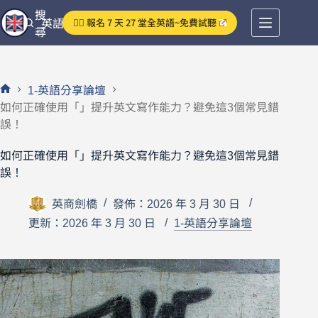
跳
搜
👉🏻 報名 7 天 27 堂全英語~免費試聽
英語分享論壇
至
尋
主
要
內
1-英語分享論壇
容
首
如何正確使用「」提升英文寫作能力？避免這3個常見錯
頁
誤！
如何正確使用「」提升英文寫作能力？避免這3個常見錯
誤！
英商劍橋
發佈：2026 年 3 月 30 日
更新：2026 年 3 月 30 日
1-英語分享論壇