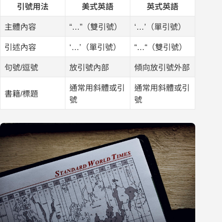
引號用法
美式英語
英式英語
主體內容
“…”（雙引號）
‘…’（單引號）
引述內容
‘…’（單引號）
“…“（雙引號）
句號/逗號
放引號內部
傾向放引號外部
通常用斜體或引
通常用斜體或引
書籍/標題
號
號