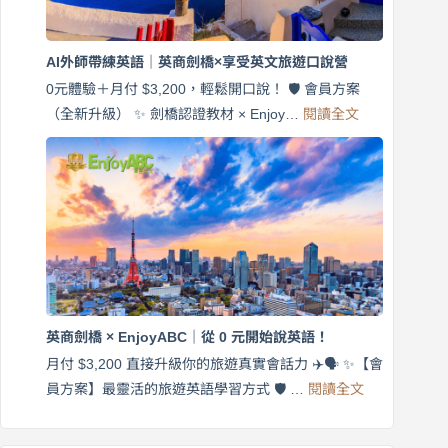
商
劍
橋
AI外師帶練英語｜英商劍橋×享受英文旅遊口說營
×
EnjoyABC
0元體驗＋月付 $3,200，輕鬆開口說！ 🛡️ 會員方案
旅
:
（全新升級） ✨ 劍橋認證教材 × Enjoy…
閱讀全文
AI
遊
外
口
師
說
帶
營
練
｜
英
月
語
付
｜
$3,200，
英
出
商
國
劍
更
英商劍橋 × EnjoyABC｜從 0 元開始說英語！
橋
自
×
月付 $3,200 直接升級你的旅遊真實會話力 ✈️🗣️ ✨【會
在
享
:
🌍
員方案】最靈活的旅遊英語學習方式 🛡️ …
閱讀全文
受
英
✨
英
商
文
劍