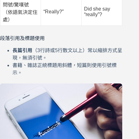
問號/驚嘆號
Did she say
“Really?”
（依語氣決定住
“really”?
處）
段落引用及標題使用
長篇引用
（3行詩或5行散文以上）常以縮排方式呈
現，無須引號。
書籍、雜誌正統標題用斜體，短篇則使用引號標
示。