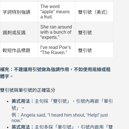
The word
“apple” means
字詞特別強調
雙引號（美式）
a fruit.
She ran around
with a bunch of
諷刺或反諷
雙引號
“experts.”
I’ve read Poe’s
較短作品標題
雙引號
“The Raven.”
補充：不建議用引號做為強調作用，不如使用底線或粗
體字。
雙引號與單引號的正確區分
美式用法：
主句採「雙引號」，引號內再嵌「單引
號」。
例：Angela said, “I heard him shout, ‘Help!’ just
now.”
英式用法：
主句多採「單引號」，引號內嵌用「雙