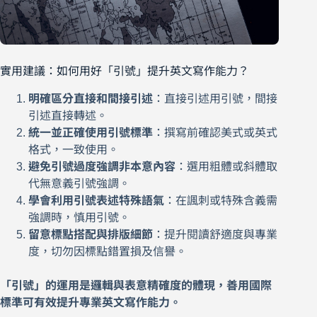
實用建議：如何用好「引號」提升英文寫作能力？
明確區分直接和間接引述
：直接引述用引號，間接
引述直接轉述。
統一並正確使用引號標準
：撰寫前確認美式或英式
格式，一致使用。
避免引號過度強調非本意內容
：選用粗體或斜體取
代無意義引號強調。
學會利用引號表述特殊語氣
：在諷刺或特殊含義需
強調時，慎用引號。
留意標點搭配與排版細節
：提升閱讀舒適度與專業
度，切勿因標點錯置損及信譽。
「引號」的運用是邏輯與表意精確度的體現，善用國際
標準可有效提升專業英文寫作能力。