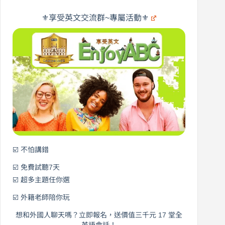
旅
橋
遊
×
⚜️享受英文交流群~專屬活動⚜️
EnjoyABC
口
｜
說
從
營
0
元
開
始
說
英
語！
☑️ 不怕講錯
☑️ 免費試聽7天
☑️ 超多主題任你選
☑️ 外籍老師陪你玩
想和外國人聊天嗎？立即報名，送價值三千元 17 堂全
英語會話！