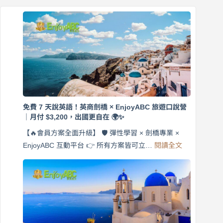
免費 7 天說英語！英商劍橋 × EnjoyABC 旅遊口說營
｜月付 $3,200，出國更自在 🌍✨
【🔥會員方案全面升級】 🛡️ 彈性學習 × 劍橋專業 ×
:
EnjoyABC 互動平台 👉 所有方案皆可立…
閱讀全文
免
費
7
天
說
英
語！
英