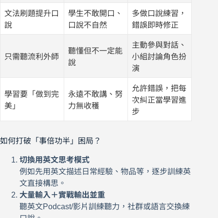
文法刷題提升口
學生不敢開口、
多做口說練習，
說
口說不自然
錯誤即時修正
主動參與對話、
聽懂但不一定能
只需聽流利外師
小組討論角色扮
說
演
允許錯誤，把每
學習要「做到完
永遠不敢講、努
次糾正當學習進
美」
力無收穫
步
如何打破「事倍功半」困局？
切換用英文思考模式
例如先用英文描述日常經驗、物品等，逐步訓練英
文直接構思。
大量輸入＋實戰輸出並重
聽英文Podcast/影片訓練聽力，社群或語言交換練