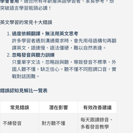
學會會用
。適合所有年齡層英語學習者、家長參考，想
突破語言學習瓶頸必讀！
英文學習的常見十大錯誤
過度依賴翻譯，無法用英文思考
許多學習者遇到溝通需求時，會先用母語構句再翻
譯英文，語速慢、語法僵硬，難以自然表達。
忽略發音與聽力訓練
只重單字文法，忽略說與聽，導致發音不標準、外
國人聽不懂，缺乏信心。聽不懂不同腔調口音，實
戰對話困難。
錯誤認知見解比一覽表
常見錯誤
潛在影響
有效改善建議
每天跟讀錄音、
不練發音
對方聽不懂
多看發音教學