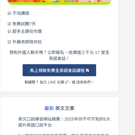
☑️ 不怕講錯
☑️ 免費試聽7天
☑️ 超多主題任你選
☑️ 外籍老師陪你玩
想和外國人聊天嗎？立即報名，送價值三千元 17 堂全
英語會話！
馬上領取免費全英語會話課程
有疑問？ 加入
LINE 社團
，或
諮詢我們
。
最新
英文文章
英文口說練習網站推薦｜2025年你不可不知的5大
提升英語口說平台
2026 年 8 月 7 日