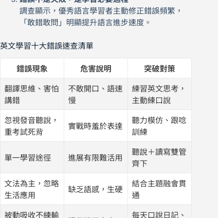
調查顯示，優秀語言學習者主動修正錯誤頻繁，
「敢錯敢問」明顯提升語言進步速度。
英文學習十大錯誤速查清單
錯誤現象
危害說明
突破對策
翻譯思維、害怕
不敢開口、語速
練習英文思考，
講錯
慢
主動練口說
忽視發音聽說，
聽力模仿、跟唸
實戰時羞於表達
重考試死背
訓練
聽說＋讀寫雙管
單一學習途徑
進展有限難活用
齊下
文法為主，忽略
結合主題融會貫
缺乏語感，生硬
生活應用
通
被動吸收不練輸
每天口說日記、