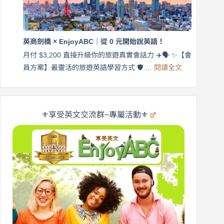
｜
$3,200，
英
出
商
國
劍
更
英商劍橋 × EnjoyABC｜從 0 元開始說英語！
橋
自
×
月付 $3,200 直接升級你的旅遊真實會話力 ✈️🗣️ ✨【會
在
享
:
🌍
員方案】最靈活的旅遊英語學習方式 🛡️ …
閱讀全文
受
英
✨
英
商
文
劍
旅
橋
遊
×
⚜️享受英文交流群~專屬活動⚜️
EnjoyABC
口
｜
說
從
營
0
元
開
始
說
英
語！