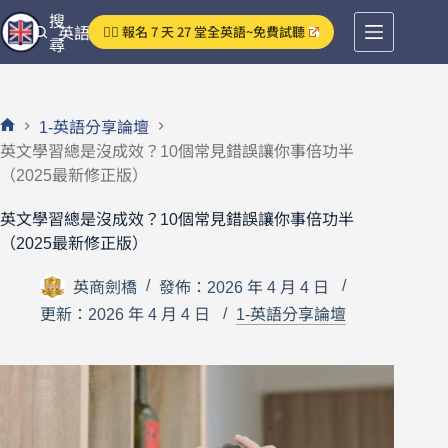
跳
搜
👉🏻 報名 7 天 27 堂全英語~免費試聽
英語分享論壇
至
尋
主
要
內
1-英語分享論壇
容
首
英文學習總是沒成效？10個常見錯誤讓你事倍功半
頁
（2025最新修正版）
英文學習總是沒成效？10個常見錯誤讓你事倍功半
（2025最新修正版）
英商劍橋
發佈：2026 年 4 月 4 日
更新：2026 年 4 月 4 日
1-英語分享論壇