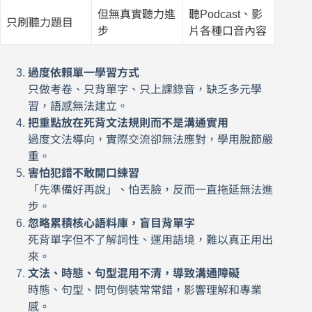
但無真實聽力進
聽Podcast、影
只刷聽力題目
步
片各種口音內容
過度依賴單一學習方式
只做考卷、只背單字、只上課錄音，缺乏多元學
習，語感無法建立。
把重點放在死背文法規則而不是溝通實用
過度文法導向，實際交流卻無法應對，學用脫節嚴
重。
害怕犯錯不敢開口練習
「先準備好再說」、怕丟臉，反而一直拖延無法進
步。
忽略累積核心語料庫，盲目背單字
死背單字但不了解詞性、運用語境，難以真正用出
來。
文法、時態、句型混用不清，導致溝通障礙
時態、句型、問句倒裝常常錯，影響理解和專業
感。