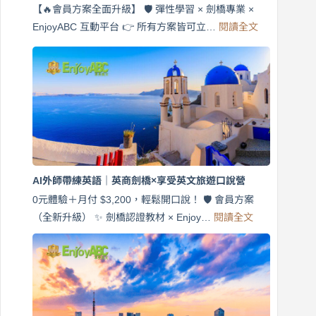
【🔥會員方案全面升級】 🛡️ 彈性學習 × 劍橋專業 ×
:
EnjoyABC 互動平台 👉 所有方案皆可立…
閱讀全文
免
費
7
天
說
英
語！
英
商
劍
橋
AI外師帶練英語｜英商劍橋×享受英文旅遊口說營
×
EnjoyABC
0元體驗＋月付 $3,200，輕鬆開口說！ 🛡️ 會員方案
旅
:
（全新升級） ✨ 劍橋認證教材 × Enjoy…
閱讀全文
AI
遊
外
口
師
說
帶
營
練
｜
英
月
語
付