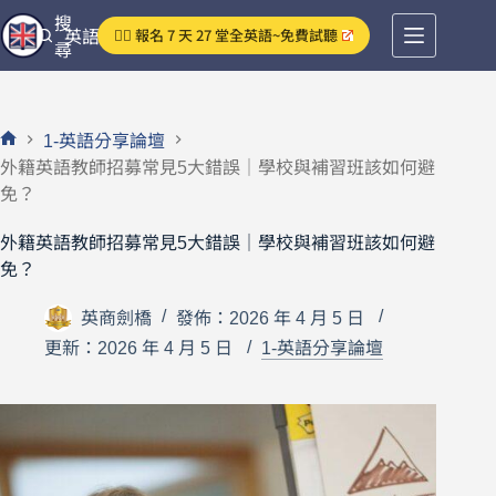
跳
搜
👉🏻 報名 7 天 27 堂全英語~免費試聽
英語分享論壇
至
尋
主
要
內
1-英語分享論壇
容
首
外籍英語教師招募常見5大錯誤｜學校與補習班該如何避
頁
免？
外籍英語教師招募常見5大錯誤｜學校與補習班該如何避
免？
英商劍橋
發佈：2026 年 4 月 5 日
更新：2026 年 4 月 5 日
1-英語分享論壇