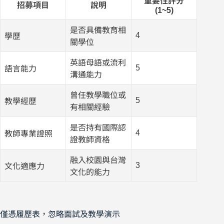
重要性評分
招募項目
說明
(1~5)
是否具備教育相
4
學歷
關學位
英語母語或流利
5
語言能力
溝通能力
曾任教學職位或
5
教學經歷
有相關經驗
是否持有國際認
4
教師專業證照
證教師資格
融入校園與台灣
3
文化適應力
文化的能力
僅憑履歷表，忽略面試及教學演示