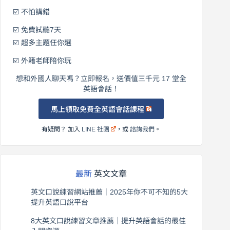
☑️ 不怕講錯
☑️ 免費試聽7天
☑️ 超多主題任你選
☑️ 外籍老師陪你玩
想和外國人聊天嗎？立即報名，送價值三千元 17 堂全
英語會話！
馬上領取免費全英語會話課程
有疑問？ 加入
LINE 社團
，或
諮詢我們
。
最新
英文文章
英文口說練習網站推薦｜2025年你不可不知的5大
提升英語口說平台
2026 年 8 月 7 日
8大英文口說練習文章推薦｜提升英語會話的最佳