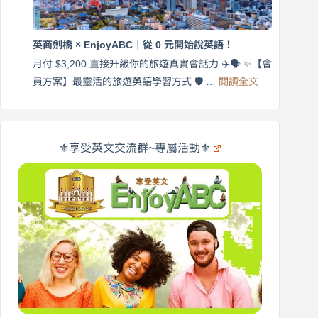
英
出
商
國
劍
更
英商劍橋 × EnjoyABC｜從 0 元開始說英語！
橋
自
×
月付 $3,200 直接升級你的旅遊真實會話力 ✈️🗣️ ✨【會
在
享
:
🌍
員方案】最靈活的旅遊英語學習方式 🛡️ …
閱讀全文
受
英
✨
英
商
文
劍
旅
橋
遊
×
⚜️享受英文交流群~專屬活動⚜️
EnjoyABC
口
｜
說
從
營
0
元
開
始
說
英
語！