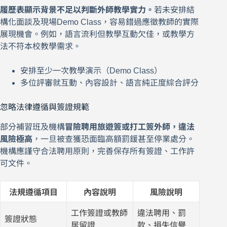
履歷表顯示背景不足以判斷外師教學實力。
若未安排結
構化面談及現場Demo Class，容易錯過應徵教師的實際
展現機會。例如，語言流利但教學互動欠佳，或教學方
法不符本校教學需求。
安排至少一次教學演示（Demo Class）
多位評審就互動、內容設計、語言純正度綜合評分
忽略法律遵循與簽證規範
部分補習班及機構
冒險聘用旅遊簽或打工簽外師，違法
風險極高
，一旦被查獲恐面臨高額罰鍰甚至停業處分。
機構應謹守合法聘用原則，完善保存所有簽證、工作許
可文件。
法規遵循項目
內容說明
風險說明
工作簽證或教師
違法聘用、罰
簽證狀態
居留證
款、損失信譽