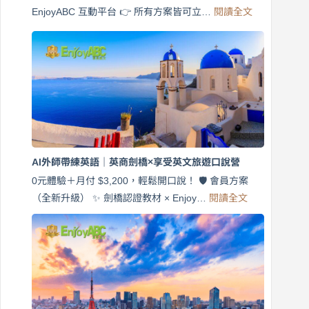
:
EnjoyABC 互動平台 👉 所有方案皆可立…
閱讀全文
免
費
7
天
說
英
語！
英
商
劍
橋
AI外師帶練英語｜英商劍橋×享受英文旅遊口說營
×
EnjoyABC
0元體驗＋月付 $3,200，輕鬆開口說！ 🛡️ 會員方案
旅
:
（全新升級） ✨ 劍橋認證教材 × Enjoy…
閱讀全文
AI
遊
外
口
師
說
帶
營
練
｜
英
月
語
付
｜
$3,200，