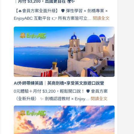
｜月付 $3,200，出國更自在 🌍✨
【🔥會員方案全面升級】 🛡️ 彈性學習 × 劍橋專業 ×
:
EnjoyABC 互動平台 👉 所有方案皆可立…
閱讀全文
免
費
7
天
說
英
語！
英
商
劍
橋
AI外師帶練英語｜英商劍橋×享受英文旅遊口說營
×
EnjoyABC
0元體驗＋月付 $3,200，輕鬆開口說！ 🛡️ 會員方案
旅
:
（全新升級） ✨ 劍橋認證教材 × Enjoy…
閱讀全文
AI
遊
外
口
師
說
帶
營
練
｜
英
月