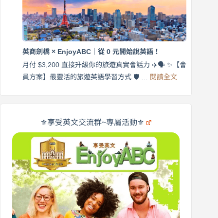
語
付
｜
$3,200，
英
出
商
國
劍
更
英商劍橋 × EnjoyABC｜從 0 元開始說英語！
橋
自
×
月付 $3,200 直接升級你的旅遊真實會話力 ✈️🗣️ ✨【會
在
享
:
🌍
員方案】最靈活的旅遊英語學習方式 🛡️ …
閱讀全文
受
英
✨
英
商
文
劍
旅
橋
遊
×
⚜️享受英文交流群~專屬活動⚜️
EnjoyABC
口
｜
說
從
營
0
元
開
始
說
英
語！