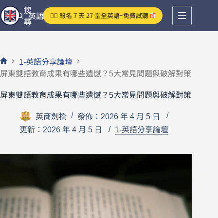
跳
搜
👉🏻 報名 7 天 27 堂全英語~免費試聽
英語分享論壇
至
尋
主
要
內
1-英語分享論壇
容
首
屏東雙語教育成果有哪些遺憾？5大常見問題與破解對策
頁
屏東雙語教育成果有哪些遺憾？5大常見問題與破解對策
英商劍橋
發佈：2026 年 4 月 5 日
更新：2026 年 4 月 5 日
1-英語分享論壇