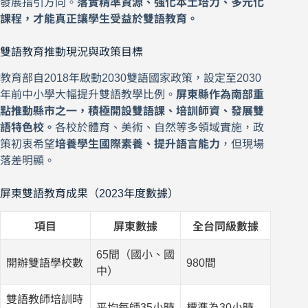
發展指引方向。
落實精準資源、強化本土培力、多元化
課程，才能真正讓學生受益於雙語教育。
雙語教育推動現況與政策目標
教育部自2018年啟動2030雙語國家政策，設定至2030
年前中小學大幅提升雙語教學比例。
屏東縣作為南部重
點推動縣市之一，積極開設雙語課、培訓師資、發展雙
語特色校。
各校於體育、美術、自然等多領域實施，政
策初衷希望
培養學生國際素養、提升語言能力
，但現場
落差明顯。
屏東雙語教育成果（2023年度數據）
項目
屏東數據
全台同級數據
65間（國小、國
開辦雙語學校數
980間
中）
雙語教師培訓時
平均每師35小時
標準為30小時