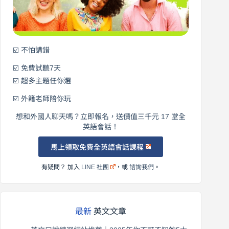
英
語！
☑️ 不怕講錯
☑️ 免費試聽7天
☑️ 超多主題任你選
☑️ 外籍老師陪你玩
想和外國人聊天嗎？立即報名，送價值三千元 17 堂全
英語會話！
馬上領取免費全英語會話課程
有疑問？ 加入
LINE 社團
，或
諮詢我們
。
最新
英文文章