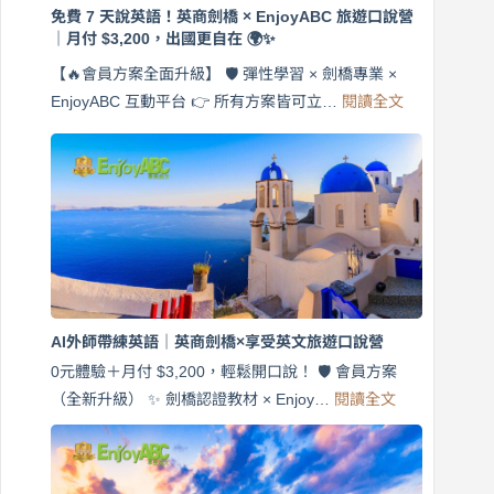
免費 7 天說英語！英商劍橋 × EnjoyABC 旅遊口說營
｜月付 $3,200，出國更自在 🌍✨
【🔥會員方案全面升級】 🛡️ 彈性學習 × 劍橋專業 ×
:
EnjoyABC 互動平台 👉 所有方案皆可立…
閱讀全文
免
費
7
天
說
英
語！
英
商
劍
橋
AI外師帶練英語｜英商劍橋×享受英文旅遊口說營
×
EnjoyABC
0元體驗＋月付 $3,200，輕鬆開口說！ 🛡️ 會員方案
旅
:
（全新升級） ✨ 劍橋認證教材 × Enjoy…
閱讀全文
AI
遊
外
口
師
說
帶
營