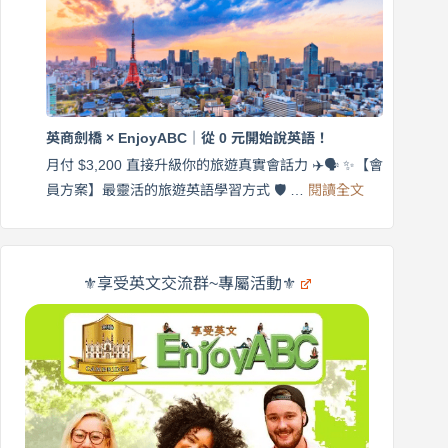
練
｜
英
月
語
付
｜
$3,200，
英
出
商
國
劍
更
英商劍橋 × EnjoyABC｜從 0 元開始說英語！
橋
自
×
月付 $3,200 直接升級你的旅遊真實會話力 ✈️🗣️ ✨【會
在
享
:
🌍
員方案】最靈活的旅遊英語學習方式 🛡️ …
閱讀全文
受
英
✨
英
商
文
劍
旅
橋
遊
×
⚜️享受英文交流群~專屬活動⚜️
EnjoyABC
口
｜
說
從
營
0
元
開
始
說