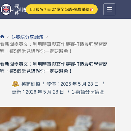
跳
搜
👉🏻 報名 7 天 27 堂全英語~免費試聽
英語分享論壇
至
尋
主
要
內
1-英語分享論壇
容
首
看新聞學英文：利用時事與寫作競賽打造最強學習歷
頁
程，這5個常見錯誤你一定要避免！
看新聞學英文：利用時事與寫作競賽打造最強學習歷
程，這5個常見錯誤你一定要避免！
英商劍橋
發佈：2026 年 5 月 28 日
更新：2026 年 5 月 28 日
1-英語分享論壇