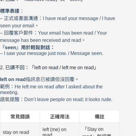
標準表達
：
– 正式或書面溝通：I have read your message / I have
seen your email。
– 回覆客戶郵件：Your email has been read / Your
message has been received and read。
『seen』用於輕鬆對話：
– I saw your message just now. / Message seen.
2. 已讀不回：「left on read / left me on read」
left on read
指訊息已被讀但沒回覆。
範例：He left me on read after I asked about the
meeting.
語氣提醒：Don’t leave people on read; it looks rude.
常見錯誤
正確用法
備註
「Stay on
left (me) on
stay on read
read