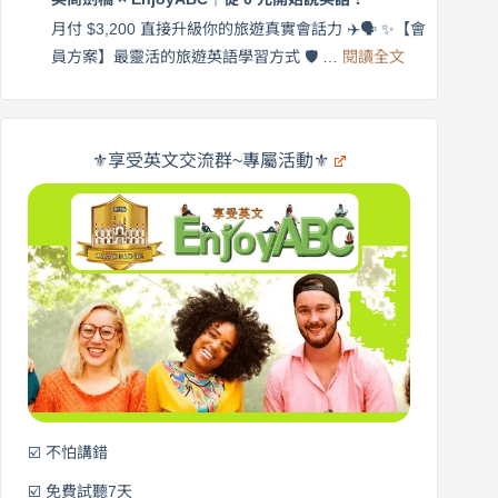
橋
自
×
月付 $3,200 直接升級你的旅遊真實會話力 ✈️🗣️ ✨【會
在
享
:
🌍
員方案】最靈活的旅遊英語學習方式 🛡️ …
閱讀全文
受
英
✨
英
商
文
劍
旅
橋
遊
×
⚜️享受英文交流群~專屬活動⚜️
EnjoyABC
口
｜
說
從
營
0
元
開
始
說
英
語！
☑️ 不怕講錯
☑️ 免費試聽7天