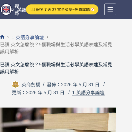
跳
搜
👉🏻 報名 7 天 27 堂全英語~免費試聽
英語分享論壇
至
尋
主
要
內
1-英語分享論壇
容
首
已讀 英文怎麼說？5個職場與生活必學英語表達及常見
頁
誤用解析
已讀 英文怎麼說？5個職場與生活必學英語表達及常見
誤用解析
英商劍橋
發佈：2026 年 5 月 31 日
更新：2026 年 5 月 31 日
1-英語分享論壇