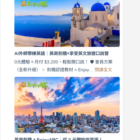
7
天
說
英
語！
英
商
劍
橋
AI外師帶練英語｜英商劍橋×享受英文旅遊口說營
×
EnjoyABC
0元體驗＋月付 $3,200，輕鬆開口說！ 🛡️ 會員方案
旅
:
（全新升級） ✨ 劍橋認證教材 × Enjoy…
閱讀全文
AI
遊
外
口
師
說
帶
營
練
｜
英
月
語
付
｜
$3,200，
英
出
商
國
劍
更
英商劍橋 × EnjoyABC｜從 0 元開始說英語！