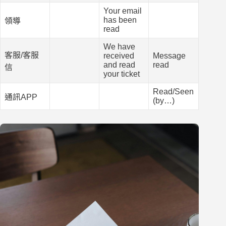
Your email
has been
領導
read
We have
客服/客服
received
Message
and read
read
信
your ticket
Read/Seen
通訊APP
(by…)