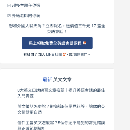
☑️ 超多主題任你選
☑️ 外籍老師陪你玩
想和外國人聊天嗎？立即報名，送價值三千元 17 堂全
英語會話！
馬上領取免費全英語會話課程
有疑問？ 加入
LINE 社團
，或
諮詢我們
。
最新
英文文章
8大英文口說練習文章推薦｜提升英語會話的最佳
入門資源
2026 年 8 月 6 日
英文情話怎麼說？避免這5個常見錯誤，讓你的英
文情話更自然
2026 年 8 月 5 日
信件主旨英文怎麼寫？5個你絕不能犯的常見錯誤
與正確範例解析