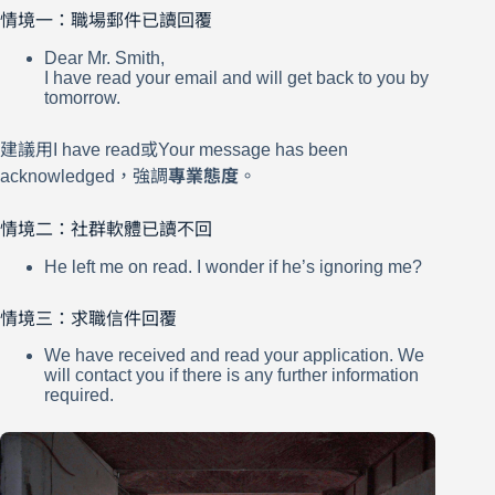
情境一：職場郵件已讀回覆
Dear Mr. Smith,
I have read your email and will get back to you by
tomorrow.
建議用I have read或Your message has been
acknowledged，強調
專業態度
。
情境二：社群軟體已讀不回
He left me on read. I wonder if he’s ignoring me?
情境三：求職信件回覆
We have received and read your application. We
will contact you if there is any further information
required.