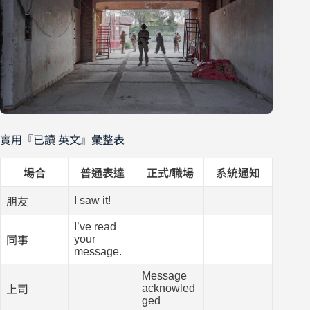
實用『已讀 英文』彙整表
場合
普通表達
正式/職場
系統通知
I saw it!
朋友
I’ve read
your
同事
message.
Message
acknowled
上司
ged