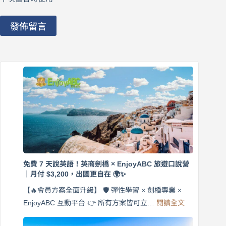
發佈留言
免費 7 天說英語！英商劍橋 × EnjoyABC 旅遊口說營
｜月付 $3,200，出國更自在 🌍✨
【🔥會員方案全面升級】 🛡️ 彈性學習 × 劍橋專業 ×
:
EnjoyABC 互動平台 👉 所有方案皆可立…
閱讀全文
免
費