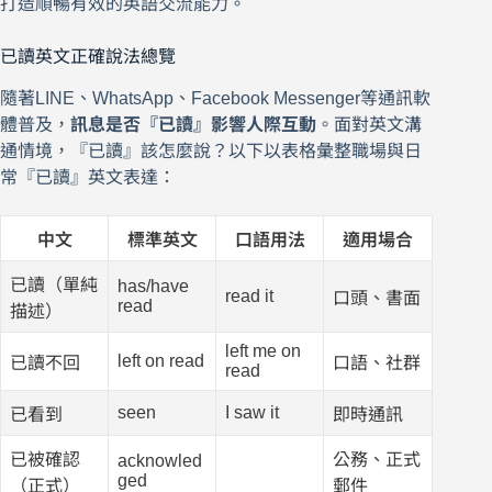
打造順暢有效的英語交流能力。
已讀英文正確說法總覽
隨著LINE、WhatsApp、Facebook Messenger等通訊軟
體普及，
訊息是否『已讀』影響人際互動
。面對英文溝
通情境，『已讀』該怎麼說？以下以表格彙整職場與日
常『已讀』英文表達：
中文
標準英文
口語用法
適用場合
已讀（單純
has/have
read it
口頭、書面
read
描述）
left me on
left on read
已讀不回
口語、社群
read
seen
I saw it
已看到
即時通訊
已被確認
公務、正式
acknowled
ged
（正式）
郵件