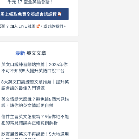
千元 17 堂全英語會話！
馬上領取免費全英語會話課程
疑問？ 加入
LINE 社團
，或
諮詢我們
。
最新
英文文章
英文口說練習網站推薦｜2025年你
不可不知的5大提升英語口說平台
2026 年 8 月 7 日
8大英文口說練習文章推薦｜提升英
語會話的最佳入門資源
2026 年 8 月 6 日
英文情話怎麼說？避免這5個常見錯
誤，讓你的英文情話更自然
2026 年 8 月 5 日
信件主旨英文怎麼寫？5個你絕不能
犯的常見錯誤與正確範例解析
2026 年 8 月 4 日
欣賞風景英文不再說錯！5大地道用