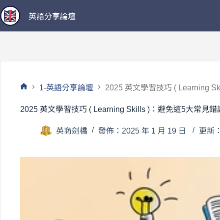
跳
英語分享論壇
至
主
要
內
容
1-英語分享論壇
2025 英文學習技巧 ( Learning 
首
頁
2025 英文學習技巧 ( Learning Skills )：避免這5大常見錯
英商劍橋
發佈：2025 年 1 月 19 日
更新：2