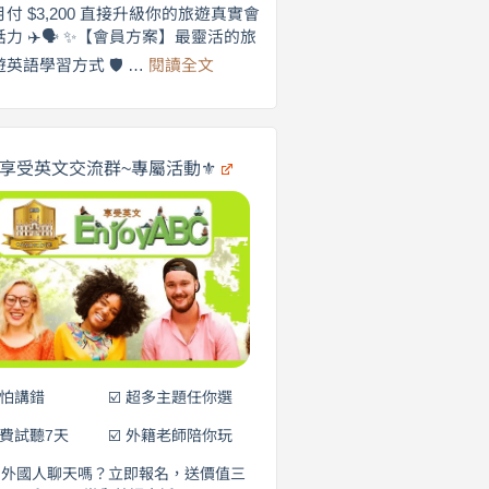
劍
月付 $3,200 直接升級你的旅遊真實會
更
橋
話力 ✈️🗣️ ✨【會員方案】最靈活的旅
自
×
:
遊英語學習方式 🛡️ …
閱讀全文
享
在
英
🌍
受
商
英
✨
劍
文
橋
旅
️享受英文交流群~專屬活動⚜️
×
遊
EnjoyABC
口
｜
說
從
0
營
元
開
始
說
英
語！
不怕講錯
☑️ 超多主題任你選
免費試聽7天
☑️ 外籍老師陪你玩
和外國人聊天嗎？立即報名，送價值三