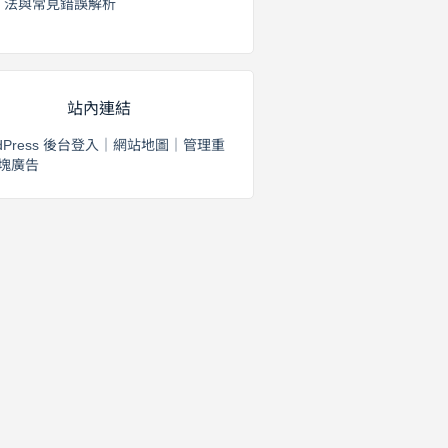
法與常見錯誤解析
2026 年 8 月 3 日
站內連結
dPress 後台登入
｜
網站地圖
｜
管理重
塊廣告