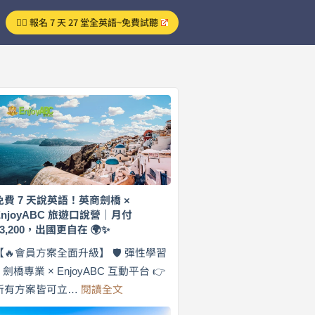
👉🏻 報名 7 天 27 堂全英語~免費試聽
免費 7 天說英語！英商劍橋 ×
EnjoyABC 旅遊口說營｜月付
$3,200，出國更自在 🌍✨
【🔥會員方案全面升級】 🛡️ 彈性學習
× 劍橋專業 × EnjoyABC 互動平台 👉
:
所有方案皆可立…
閱讀全文
免