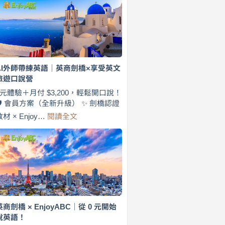
費
7
天
說
英
語！
英
AI外師帶練英語｜英商劍橋×享受英文
商
旅遊口說營
劍
橋
0元體驗＋月付 $3,200，輕鬆開口說！
×
🛡️ 會員方案（全新升級） ✨ 劍橋認證
EnjoyABC
:
教材 × Enjoy…
閱讀全文
旅
AI
遊
外
口
師
說
帶
營
練
｜
英
月
語
付
｜
$3,200，
英
英商劍橋 × EnjoyABC｜從 0 元開始
出
商
說英語！
國