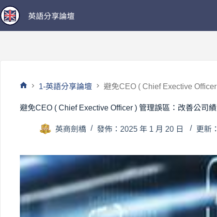
跳
英語分享論壇
至
主
要
內
容
1-英語分享論壇
避免CEO ( Chief Exective
首
頁
避免CEO ( Chief Exective Officer ) 管理誤區：改
英商劍橋
發佈：2025 年 1 月 20 日
更新：2