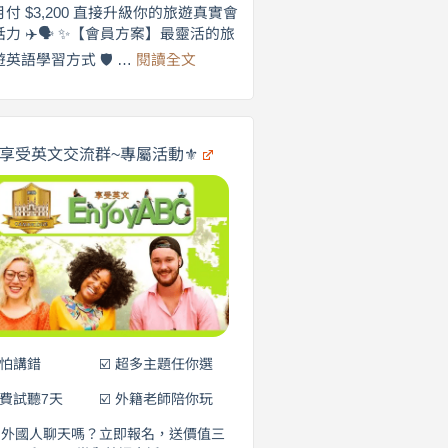
劍
月付 $3,200 直接升級你的旅遊真實會
更
橋
話力 ✈️🗣️ ✨【會員方案】最靈活的旅
自
×
:
遊英語學習方式 🛡️ …
閱讀全文
享
在
英
🌍
受
商
英
✨
劍
文
橋
旅
️享受英文交流群~專屬活動⚜️
×
遊
EnjoyABC
口
｜
說
從
0
營
元
開
始
說
英
語！
不怕講錯
☑️ 超多主題任你選
免費試聽7天
☑️ 外籍老師陪你玩
和外國人聊天嗎？立即報名，送價值三