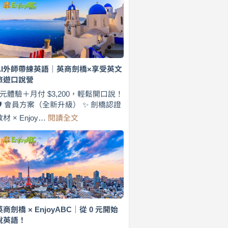
費
7
天
說
英
語！
英
AI外師帶練英語｜英商劍橋×享受英文
商
旅遊口說營
劍
橋
0元體驗＋月付 $3,200，輕鬆開口說！
×
🛡️ 會員方案（全新升級） ✨ 劍橋認證
EnjoyABC
:
教材 × Enjoy…
閱讀全文
旅
AI
遊
外
口
師
說
帶
營
練
｜
英
月
語
付
｜
$3,200，
英
英商劍橋 × EnjoyABC｜從 0 元開始
出
商
說英語！
國