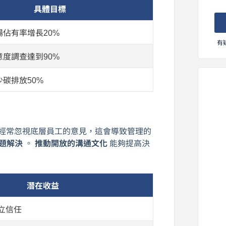
具體目標
佔有率增長20%
有
度調查達到90%
碳排放50%
O經常忽視底層員工的意見，這會導致管理的
題解決
。
推動開放的溝通文化
能夠提高決
潛在收益
立信任