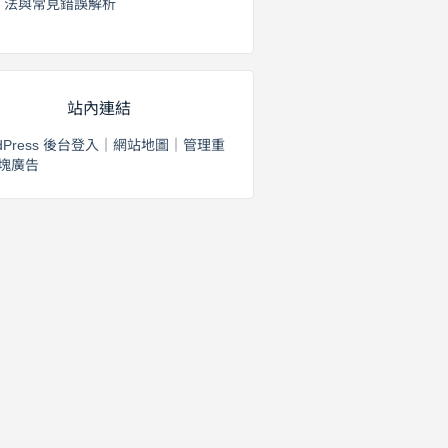
法與常見錯誤解析
2026 年 8 月 3 日
站內連結
dPress 後台登入
｜
網站地圖
｜
管理重
塊廣告