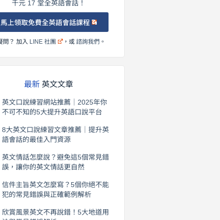
千元 17 堂全英語會話！
馬上領取免費全英語會話課程
疑問？ 加入
LINE 社團
，或
諮詢我們
。
最新
英文文章
英文口說練習網站推薦｜2025年你
不可不知的5大提升英語口說平台
2026 年 8 月 7 日
8大英文口說練習文章推薦｜提升英
語會話的最佳入門資源
2026 年 8 月 6 日
英文情話怎麼說？避免這5個常見錯
誤，讓你的英文情話更自然
2026 年 8 月 5 日
信件主旨英文怎麼寫？5個你絕不能
犯的常見錯誤與正確範例解析
2026 年 8 月 4 日
欣賞風景英文不再說錯！5大地道用