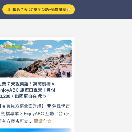
👉🏻 報名 7 天 27 堂全英語~免費試聽
免費 7 天說英語！英商劍橋 ×
EnjoyABC 旅遊口說營｜月付
$3,200，出國更自在 🌍✨
【🔥會員方案全面升級】 🛡️ 彈性學習
× 劍橋專業 × EnjoyABC 互動平台 👉
:
所有方案皆可立…
閱讀全文
免