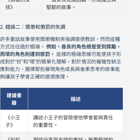
孩》
堅韌的故事。
2. 錯誤二：獎懲和懲罰的失調
許多童話故事使用獎懲機制來強調道德教訓，然而這種
方式往往過於極端。
例如，善良的角色總是受到獎勵，
而壞的角色則遭到懲罰。
這樣的極端思維可能使孩子形
成對於“好”和“壞”的簡單化理解，對於情況的複雜性缺乏
應對能力。選擇那些展現角色成長與後果思考的故事能
夠讓孩子學會正確的道德推理。
建議書
描述
籍
《小王
講述小王子的冒險使他學會愛與責任
子》
的重要性。
《彩虹
描述分享與友誼的美好，無需極端的