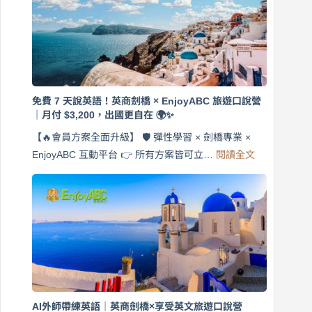
免費 7 天說英語！英商劍橋 × EnjoyABC 旅遊口說營
｜月付 $3,200，出國更自在 🌍✨
【🔥會員方案全面升級】 🛡️ 彈性學習 × 劍橋專業 ×
:
EnjoyABC 互動平台 👉 所有方案皆可立…
閱讀全文
免
費
7
天
說
英
語！
英
商
劍
橋
AI外師帶練英語｜英商劍橋×享受英文旅遊口說營