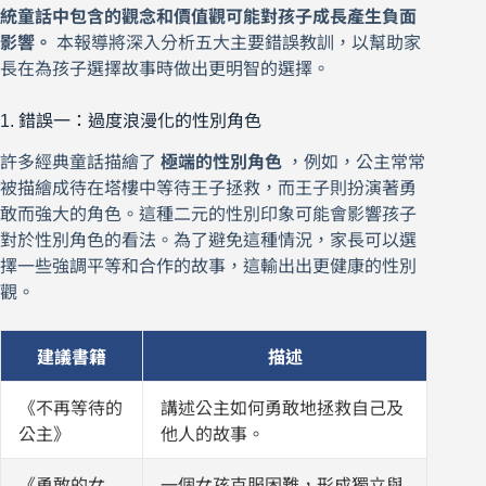
統童話中包含的觀念和價值觀可能對孩子成長產生負面
影響。
本報導將深入分析五大主要錯誤教訓，以幫助家
長在為孩子選擇故事時做出更明智的選擇。
1. 錯誤一：過度浪漫化的性別角色
許多經典童話描繪了
極端的性別角色
，例如，公主常常
被描繪成待在塔樓中等待王子拯救，而王子則扮演著勇
敢而強大的角色。這種二元的性別印象可能會影響孩子
對於性別角色的看法。為了避免這種情況，家長可以選
擇一些強調平等和合作的故事，這輸出出更健康的性別
觀。
建議書籍
描述
《不再等待的
講述公主如何勇敢地拯救自己及
公主》
他人的故事。
《勇敢的女
一個女孩克服困難，形成獨立與