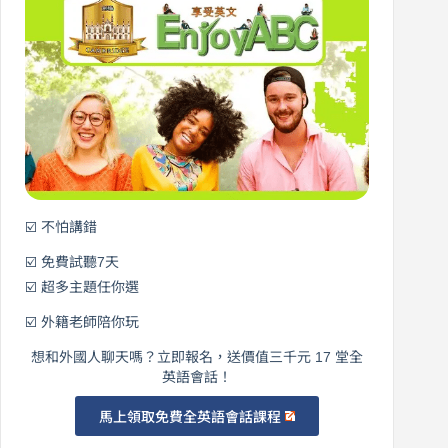
說
從
營
0
元
開
始
說
英
語！
☑️ 不怕講錯
☑️ 免費試聽7天
☑️ 超多主題任你選
☑️ 外籍老師陪你玩
想和外國人聊天嗎？立即報名，送價值三千元 17 堂全
英語會話！
馬上領取免費全英語會話課程