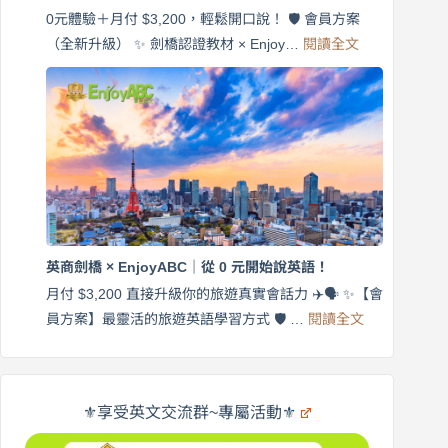
×
EnjoyABC
0元體驗＋月付 $3,200，輕鬆開口說！ 🛡️ 會員方案
旅
:
（全新升級） ✨ 劍橋認證教材 × Enjoy…
閱讀全文
AI
遊
外
口
師
說
帶
營
練
｜
英
月
語
付
｜
$3,200，
英
出
商
國
劍
更
英商劍橋 × EnjoyABC｜從 0 元開始說英語！
橋
自
×
月付 $3,200 直接升級你的旅遊真實會話力 ✈️🗣️ ✨【會
在
享
:
🌍
員方案】最靈活的旅遊英語學習方式 🛡️ …
閱讀全文
受
英
✨
英
商
文
劍
旅
橋
遊
×
⚜️享受英文交流群~專屬活動⚜️
EnjoyABC
口
｜