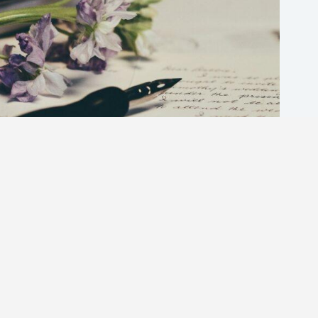
信件主旨英文怎麼寫？5個你絕不能犯的常見錯誤與正確
範例解析
英商劍橋
2026 年 8 月 4 日
1-英語分享論壇