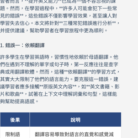
習者而言，**提升英文能力**已成為一個不容忽視的課
題。然而，在學習過程中，**許多人可能會犯下一些常
見的錯誤**，這些錯誤不僅影響學習效果，甚至讓人對
學習失去信心。本文將針對**三種常犯錯誤進行分析**，
并提供建議，幫助學習者在學習旅程中更為順利。
1. 錯誤一：依賴翻譯
許多學生在學習英語時，習慣性地依賴於母語翻譯。他
們在遇到不理解的單字或句子時，第一反應往往是查字
典或用翻譯軟體。然而，這種**依賴翻譯**的學習方式，
其實大大限制了他們的語言能力。要克服這一錯誤，建
議學習者應多接觸**原版英文內容**，如**英文書籍、影
片和歌曲**，試著在上下文中理解詞彙和句型，這樣能
夠幫助提高語感。
後果
說明
限制語
翻譯容易導致對語言的直覺和感覺減