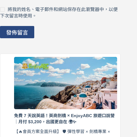
將我的姓名、電子郵件和網站保存在此瀏覽器中，以便
下次留言時使用。
發佈留言
免費 7 天說英語！英商劍橋 × EnjoyABC 旅遊口說營
｜月付 $3,200，出國更自在 🌍✨
【🔥會員方案全面升級】 🛡️ 彈性學習 × 劍橋專業 ×