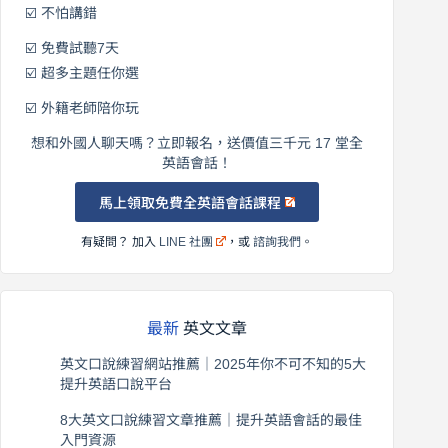
☑️ 不怕講錯
☑️ 免費試聽7天
☑️ 超多主題任你選
☑️ 外籍老師陪你玩
想和外國人聊天嗎？立即報名，送價值三千元 17 堂全
英語會話！
馬上領取免費全英語會話課程
有疑問？ 加入
LINE 社團
，或
諮詢我們
。
最新
英文文章
英文口說練習網站推薦｜2025年你不可不知的5大
提升英語口說平台
2026 年 8 月 7 日
8大英文口說練習文章推薦｜提升英語會話的最佳
入門資源