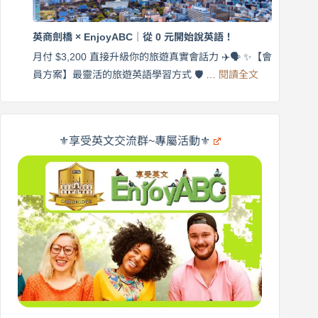
出
商
國
劍
更
英商劍橋 × EnjoyABC｜從 0 元開始說英語！
橋
自
×
月付 $3,200 直接升級你的旅遊真實會話力 ✈️🗣️ ✨【會
在
享
:
🌍
員方案】最靈活的旅遊英語學習方式 🛡️ …
閱讀全文
受
英
✨
英
商
文
劍
旅
橋
遊
×
⚜️享受英文交流群~專屬活動⚜️
EnjoyABC
口
｜
說
從
營
0
元
開
始
說
英
語！