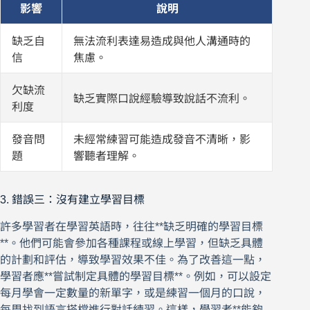
影響
說明
缺乏自
無法流利表達易造成與他人溝通時的
信
焦慮。
欠缺流
缺乏實際口說經驗導致說話不流利。
利度
發音問
未經常練習可能造成發音不清晰，影
題
響聽者理解。
3. 錯誤三：沒有建立學習目標
許多學習者在學習英語時，往往**缺乏明確的學習目標
**。他們可能會參加各種課程或線上學習，但缺乏具體
的計劃和評估，導致學習效果不佳。為了改善這一點，
學習者應**嘗試制定具體的學習目標**。例如，可以設定
每月學會一定數量的新單字，或是練習一個月的口說，
每周找到語言搭檔進行對話練習。這樣，學習者**能夠