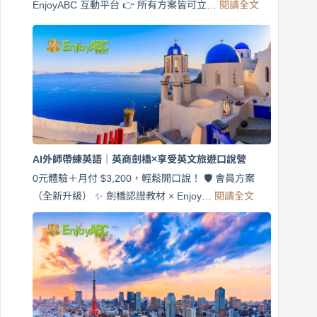
:
EnjoyABC 互動平台 👉 所有方案皆可立…
閱讀全文
免
費
7
天
說
英
語！
英
商
劍
橋
AI外師帶練英語｜英商劍橋×享受英文旅遊口說營
×
EnjoyABC
0元體驗＋月付 $3,200，輕鬆開口說！ 🛡️ 會員方案
旅
:
（全新升級） ✨ 劍橋認證教材 × Enjoy…
閱讀全文
AI
遊
外
口
師
說
帶
營
練
｜
英
月
語
付
｜
$3,200，
英