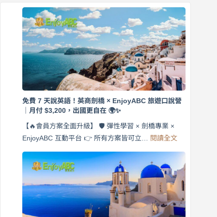
免費 7 天說英語！英商劍橋 × EnjoyABC 旅遊口說營
｜月付 $3,200，出國更自在 🌍✨
【🔥會員方案全面升級】 🛡️ 彈性學習 × 劍橋專業 ×
:
EnjoyABC 互動平台 👉 所有方案皆可立…
閱讀全文
免
費
7
天
說
英
語！
英