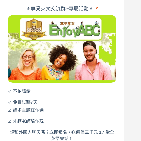
旅
橋
遊
×
⚜️享受英文交流群~專屬活動⚜️
EnjoyABC
口
｜
說
從
營
0
元
開
始
說
英
語！
☑️ 不怕講錯
☑️ 免費試聽7天
☑️ 超多主題任你選
☑️ 外籍老師陪你玩
想和外國人聊天嗎？立即報名，送價值三千元 17 堂全
英語會話！