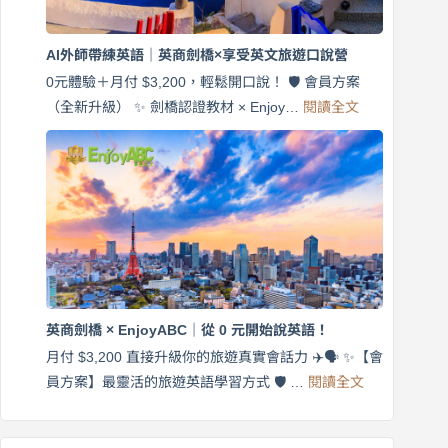
商
劍
橋
AI外師帶練英語｜英商劍橋×享受英文旅遊口說營
×
EnjoyABC
0元體驗＋月付 $3,200，輕鬆開口說！ 🛡️ 會員方案
旅
:
（全新升級） ✨ 劍橋認證教材 × Enjoy…
閱讀全文
AI
遊
外
口
師
說
帶
營
練
｜
英
月
語
付
｜
$3,200，
英
出
商
國
劍
更
英商劍橋 × EnjoyABC｜從 0 元開始說英語！
橋
自
×
月付 $3,200 直接升級你的旅遊真實會話力 ✈️🗣️ ✨【會
在
享
:
🌍
員方案】最靈活的旅遊英語學習方式 🛡️ …
閱讀全文
受
英
✨
英
商
文
劍