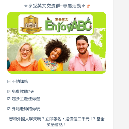
橋
遊
×
⚜️享受英文交流群~專屬活動⚜️
EnjoyABC
口
｜
說
從
營
0
元
開
始
說
英
語！
☑️ 不怕講錯
☑️ 免費試聽7天
☑️ 超多主題任你選
☑️ 外籍老師陪你玩
想和外國人聊天嗎？立即報名，送價值三千元 17 堂全
英語會話！