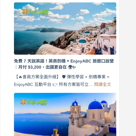
免費 7 天說英語！英商劍橋 × EnjoyABC 旅遊口說營
｜月付 $3,200，出國更自在 🌍✨
【🔥會員方案全面升級】 🛡️ 彈性學習 × 劍橋專業 ×
:
EnjoyABC 互動平台 👉 所有方案皆可立…
閱讀全文
免
費
7
天
說
英
語！
英