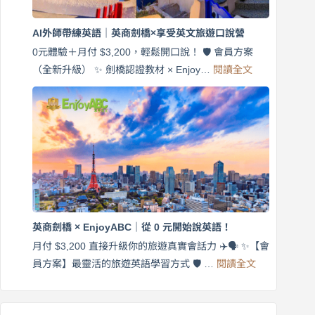
商
劍
橋
AI外師帶練英語｜英商劍橋×享受英文旅遊口說營
×
EnjoyABC
0元體驗＋月付 $3,200，輕鬆開口說！ 🛡️ 會員方案
旅
:
（全新升級） ✨ 劍橋認證教材 × Enjoy…
閱讀全文
AI
遊
外
口
師
說
帶
營
練
｜
英
月
語
付
｜
$3,200，
英
出
商
國
劍
更
英商劍橋 × EnjoyABC｜從 0 元開始說英語！
橋
自
×
月付 $3,200 直接升級你的旅遊真實會話力 ✈️🗣️ ✨【會
在
享
:
🌍
員方案】最靈活的旅遊英語學習方式 🛡️ …
閱讀全文
受
英
✨
英
商
文
劍
旅