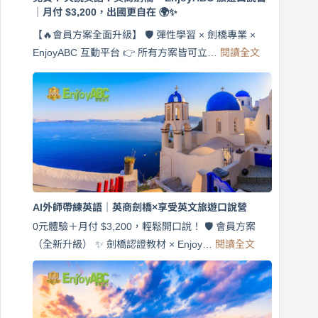
｜月付 $3,200，出國更自在 🌍✨
【🔥會員方案全面升級】 🛡️ 彈性學習 × 劍橋專業 ×
:
EnjoyABC 互動平台 👉 所有方案皆可立…
閱讀全文
免
費
7
天
說
英
語！
英
商
劍
橋
AI外師帶練英語｜英商劍橋×享受英文旅遊口說營
×
EnjoyABC
0元體驗＋月付 $3,200，輕鬆開口說！ 🛡️ 會員方案
旅
:
（全新升級） ✨ 劍橋認證教材 × Enjoy…
閱讀全文
AI
遊
外
口
師
說
帶
營
練
｜