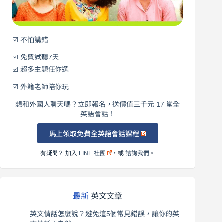
語！
☑️ 不怕講錯
☑️ 免費試聽7天
☑️ 超多主題任你選
☑️ 外籍老師陪你玩
想和外國人聊天嗎？立即報名，送價值三千元 17 堂全
英語會話！
馬上領取免費全英語會話課程
有疑問？ 加入
LINE 社團
，或
諮詢我們
。
最新
英文文章
英文情話怎麼說？避免這5個常見錯誤，讓你的英