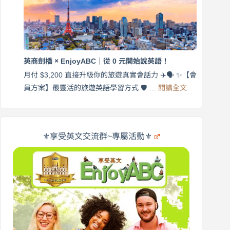
英
月
語
付
｜
$3,200，
英
出
商
國
劍
更
英商劍橋 × EnjoyABC｜從 0 元開始說英語！
橋
自
×
月付 $3,200 直接升級你的旅遊真實會話力 ✈️🗣️ ✨【會
在
享
:
🌍
員方案】最靈活的旅遊英語學習方式 🛡️ …
閱讀全文
受
英
✨
英
商
文
劍
旅
橋
遊
×
⚜️享受英文交流群~專屬活動⚜️
EnjoyABC
口
｜
說
從
營
0
元
開
始
說
英