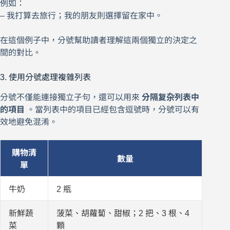
例如：
– 我打算去旅行；我的朋友則選擇留在家中。
在這個例子中，分號幫助讀者理解這兩個獨立的決定之
間的對比。
3. 使用分號處理複雜列表
分號不僅能連接獨立子句，還可以用來
分隔复杂列表中
的項目
。當列表中的項目已經包含逗號時，分號可以有
效地避免混淆。
購物清
數量
單
牛奶
2 瓶
新鮮蔬
菠菜、胡蘿蔔、甜椒；2 把、3 根、4
菜
顆