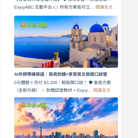
:
EnjoyABC 互動平台 👉 所有方案皆可立…
閱讀全文
免
費
7
天
說
英
語！
英
商
劍
橋
AI外師帶練英語｜英商劍橋×享受英文旅遊口說營
×
EnjoyABC
0元體驗＋月付 $3,200，輕鬆開口說！ 🛡️ 會員方案
旅
:
（全新升級） ✨ 劍橋認證教材 × Enjoy…
閱讀全文
AI
遊
外
口
師
說
帶
營
練
｜
英
月
語
付
｜
$3,200，