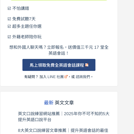
☑️ 不怕講錯
☑️ 免費試聽7天
☑️ 超多主題任你選
☑️ 外籍老師陪你玩
想和外國人聊天嗎？立即報名，送價值三千元 17 堂全
英語會話！
馬上領取免費全英語會話課程
有疑問？ 加入
LINE 社團
，或
諮詢我們
。
最新
英文文章
英文口說練習網站推薦｜2025年你不可不知的5大
提升英語口說平台
2026 年 8 月 7 日
8大英文口說練習文章推薦｜提升英語會話的最佳