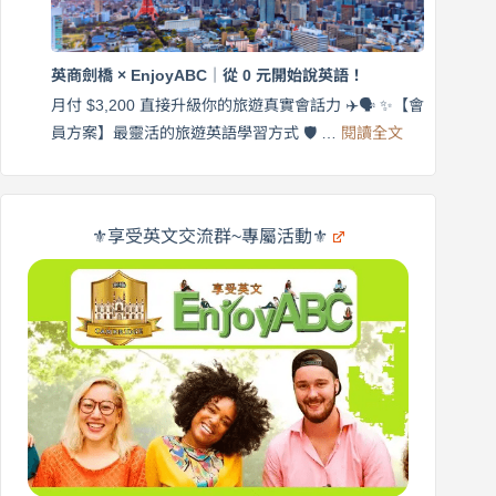
英
出
商
國
劍
更
英商劍橋 × EnjoyABC｜從 0 元開始說英語！
橋
自
×
月付 $3,200 直接升級你的旅遊真實會話力 ✈️🗣️ ✨【會
在
享
:
🌍
員方案】最靈活的旅遊英語學習方式 🛡️ …
閱讀全文
受
英
✨
英
商
文
劍
旅
橋
遊
×
⚜️享受英文交流群~專屬活動⚜️
EnjoyABC
口
｜
說
從
營
0
元
開
始
說
英
語！