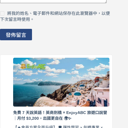
將我的姓名、電子郵件和網站保存在此瀏覽器中，以便
下次留言時使用。
發佈留言
免費 7 天說英語！英商劍橋 × EnjoyABC 旅遊口說營
｜月付 $3,200，出國更自在 🌍✨
【🔥會員方案全面升級】 🛡️ 彈性學習 × 劍橋專業 ×