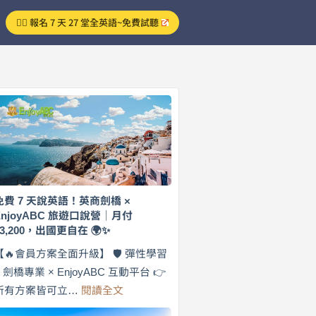
👉🏻 報名 7 天 27 堂全英語~免費試聽
免費 7 天說英語！英商劍橋 ×
EnjoyABC 旅遊口說營｜月付
$3,200，出國更自在 🌍✨
【🔥會員方案全面升級】 🛡️ 彈性學習
× 劍橋專業 × EnjoyABC 互動平台 👉
:
所有方案皆可立…
閱讀全文
免