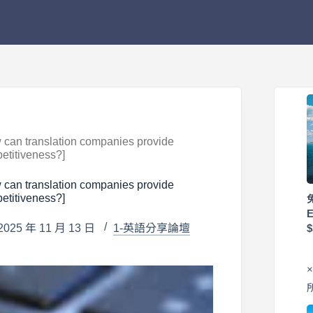
lation companies provide
etitiveness?]
lation companies provide
etitiveness?]
25 年 11 月 13 日
1-英語分享論壇