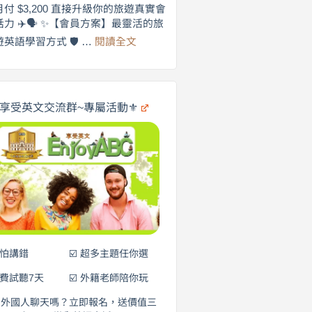
劍
月付 $3,200 直接升級你的旅遊真實會
更
橋
話力 ✈️🗣️ ✨【會員方案】最靈活的旅
自
×
:
遊英語學習方式 🛡️ …
閱讀全文
享
在
英
🌍
受
商
英
✨
劍
文
橋
旅
️享受英文交流群~專屬活動⚜️
×
遊
EnjoyABC
口
｜
說
從
0
營
元
開
始
說
英
語！
不怕講錯
☑️ 超多主題任你選
免費試聽7天
☑️ 外籍老師陪你玩
和外國人聊天嗎？立即報名，送價值三