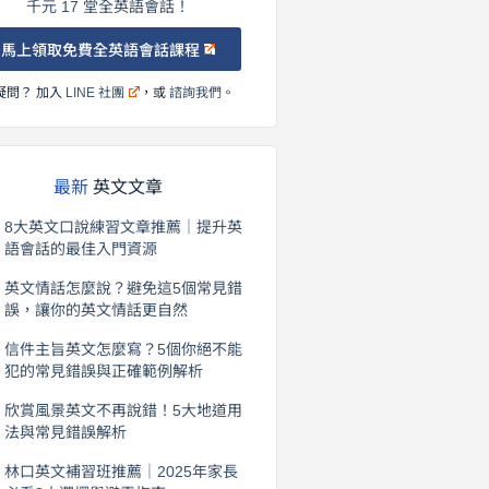
千元 17 堂全英語會話！
馬上領取免費全英語會話課程
疑問？ 加入
LINE 社團
，或
諮詢我們
。
最新
英文文章
8大英文口說練習文章推薦｜提升英
語會話的最佳入門資源
2026 年 8 月 6 日
英文情話怎麼說？避免這5個常見錯
誤，讓你的英文情話更自然
2026 年 8 月 5 日
信件主旨英文怎麼寫？5個你絕不能
犯的常見錯誤與正確範例解析
2026 年 8 月 4 日
欣賞風景英文不再說錯！5大地道用
法與常見錯誤解析
2026 年 8 月 3 日
林口英文補習班推薦｜2025年家長