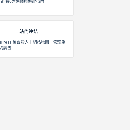
必看8大選擇與避雷指南
2026 年 8 月 2 日
站內連結
dPress 後台登入
｜
網站地圖
｜
管理重
塊廣告