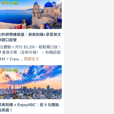
費
7
天
說
英
語！
英
AI外師帶練英語｜英商劍橋×享受英文
商
旅遊口說營
劍
橋
0元體驗＋月付 $3,200，輕鬆開口說！
×
🛡️ 會員方案（全新升級） ✨ 劍橋認證
EnjoyABC
:
教材 × Enjoy…
閱讀全文
旅
AI
遊
外
口
師
說
帶
營
練
｜
英
月
語
付
｜
$3,200，
英
英商劍橋 × EnjoyABC｜從 0 元開始
出
商
說英語！
國