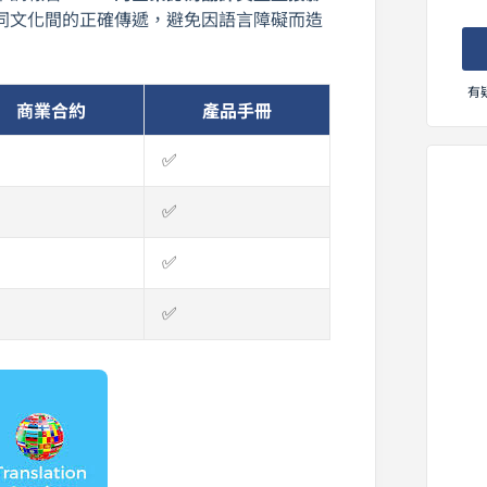
同文化間的正確傳遞，避免因語言障礙而造
有
商業合約
產品手冊
✅
✅
✅
✅