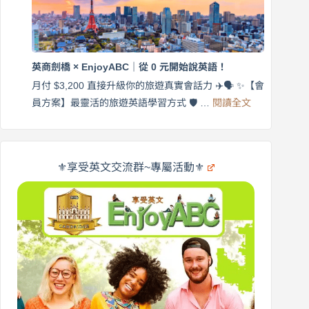
語
付
｜
$3,200，
英
出
商
國
劍
更
英商劍橋 × EnjoyABC｜從 0 元開始說英語！
橋
自
×
月付 $3,200 直接升級你的旅遊真實會話力 ✈️🗣️ ✨【會
在
享
:
🌍
員方案】最靈活的旅遊英語學習方式 🛡️ …
閱讀全文
受
英
✨
英
商
文
劍
旅
橋
遊
×
⚜️享受英文交流群~專屬活動⚜️
EnjoyABC
口
｜
說
從
營
0
元
開
始
說
英
語！