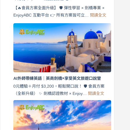
【🔥會員方案全面升級】 🛡️ 彈性學習 × 劍橋專業 ×
:
EnjoyABC 互動平台 👉 所有方案皆可立…
閱讀全文
免
費
7
天
說
英
語！
英
商
劍
橋
AI外師帶練英語｜英商劍橋×享受英文旅遊口說營
×
EnjoyABC
0元體驗＋月付 $3,200，輕鬆開口說！ 🛡️ 會員方案
旅
:
（全新升級） ✨ 劍橋認證教材 × Enjoy…
閱讀全文
AI
遊
外
口
師
說
帶
營
練
｜
英
月