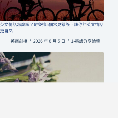
英文情話怎麼說？避免這5個常見錯誤，讓你的英文情話
更自然
英商劍橋
2026 年 8 月 5 日
1-英語分享論壇