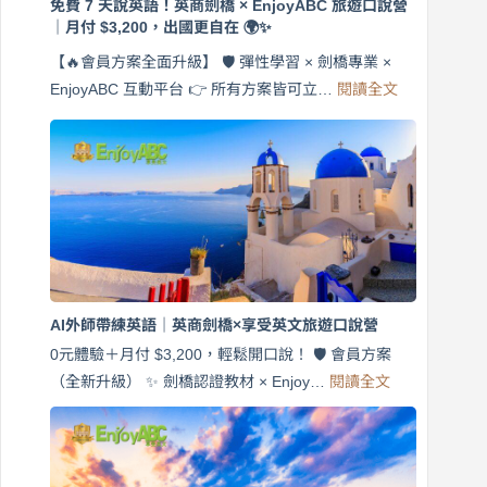
免費 7 天說英語！英商劍橋 × EnjoyABC 旅遊口說營
｜月付 $3,200，出國更自在 🌍✨
【🔥會員方案全面升級】 🛡️ 彈性學習 × 劍橋專業 ×
:
EnjoyABC 互動平台 👉 所有方案皆可立…
閱讀全文
免
費
7
天
說
英
語！
英
商
劍
橋
AI外師帶練英語｜英商劍橋×享受英文旅遊口說營
×
EnjoyABC
0元體驗＋月付 $3,200，輕鬆開口說！ 🛡️ 會員方案
旅
:
（全新升級） ✨ 劍橋認證教材 × Enjoy…
閱讀全文
AI
遊
外
口
師
說
帶
營
練
｜