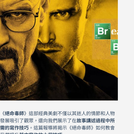
《
絕命毒師
》這部經典美劇不僅以其迷人的情節和人物
發展吸引了觀眾，還向我們展示了在
故事講述過程中所
需的寫作技巧
。這篇報導將揭示《絕命毒師》如何教會