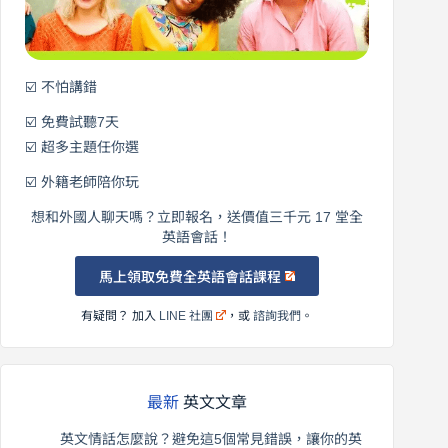
語！
☑️ 不怕講錯
☑️ 免費試聽7天
☑️ 超多主題任你選
☑️ 外籍老師陪你玩
想和外國人聊天嗎？立即報名，送價值三千元 17 堂全
英語會話！
馬上領取免費全英語會話課程
有疑問？ 加入
LINE 社團
，或
諮詢我們
。
最新
英文文章
英文情話怎麼說？避免這5個常見錯誤，讓你的英