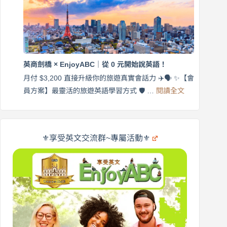
英
月
語
付
｜
$3,200，
英
出
商
國
劍
更
英商劍橋 × EnjoyABC｜從 0 元開始說英語！
橋
自
×
月付 $3,200 直接升級你的旅遊真實會話力 ✈️🗣️ ✨【會
在
享
:
🌍
員方案】最靈活的旅遊英語學習方式 🛡️ …
閱讀全文
受
英
✨
英
商
文
劍
旅
橋
遊
×
⚜️享受英文交流群~專屬活動⚜️
EnjoyABC
口
｜
說
從
營
0
元
開
始
說
英