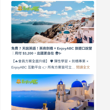
免費 7 天說英語！英商劍橋 × EnjoyABC 旅遊口說營
｜月付 $3,200，出國更自在 🌍✨
【🔥會員方案全面升級】 🛡️ 彈性學習 × 劍橋專業 ×
:
EnjoyABC 互動平台 👉 所有方案皆可立…
閱讀全文
免
費
7
天
說
英
語！
英
商