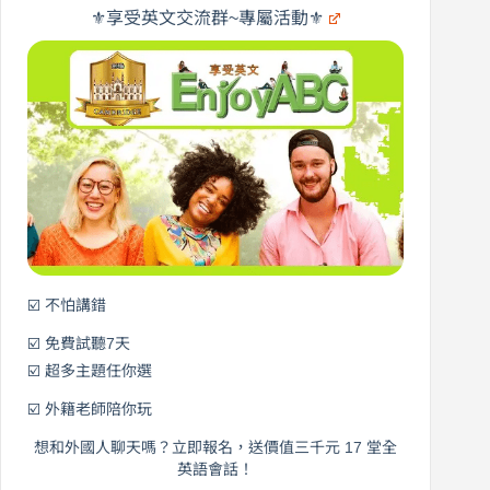
遊
×
⚜️享受英文交流群~專屬活動⚜️
EnjoyABC
口
｜
說
從
營
0
元
開
始
說
英
語！
☑️ 不怕講錯
☑️ 免費試聽7天
☑️ 超多主題任你選
☑️ 外籍老師陪你玩
想和外國人聊天嗎？立即報名，送價值三千元 17 堂全
英語會話！