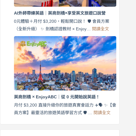
劍
橋
AI外師帶練英語｜英商劍橋×享受英文旅遊口說營
×
EnjoyABC
0元體驗＋月付 $3,200，輕鬆開口說！ 🛡️ 會員方案
旅
:
（全新升級） ✨ 劍橋認證教材 × Enjoy…
閱讀全文
AI
遊
外
口
師
說
帶
營
練
｜
英
月
語
付
｜
$3,200，
英
出
商
國
劍
更
英商劍橋 × EnjoyABC｜從 0 元開始說英語！
橋
自
×
月付 $3,200 直接升級你的旅遊真實會話力 ✈️🗣️ ✨【會
在
享
:
🌍
員方案】最靈活的旅遊英語學習方式 🛡️ …
閱讀全文
受
英
✨
英
商
文
劍
旅
橋