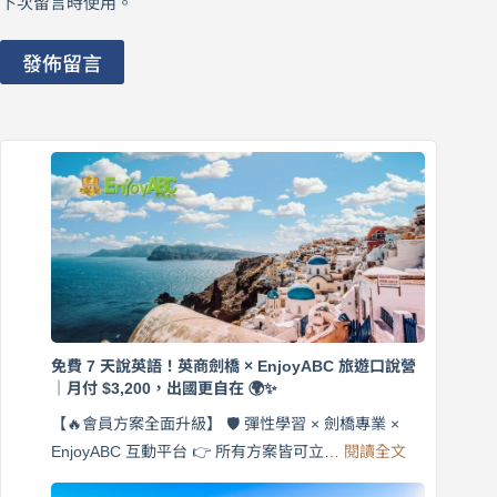
下次留言時使用。
發佈留言
免費 7 天說英語！英商劍橋 × EnjoyABC 旅遊口說營
｜月付 $3,200，出國更自在 🌍✨
【🔥會員方案全面升級】 🛡️ 彈性學習 × 劍橋專業 ×
:
EnjoyABC 互動平台 👉 所有方案皆可立…
閱讀全文
免
費