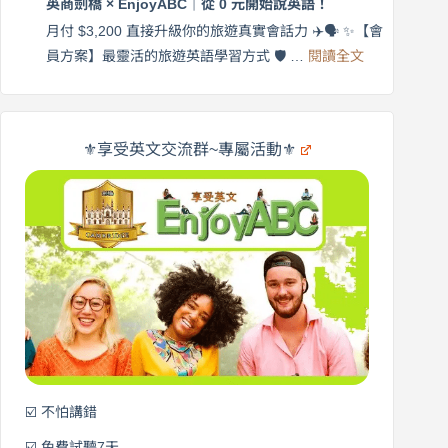
英商劍橋 × EnjoyABC｜從 0 元開始說英語！
橋
自
×
月付 $3,200 直接升級你的旅遊真實會話力 ✈️🗣️ ✨【會
在
享
:
🌍
員方案】最靈活的旅遊英語學習方式 🛡️ …
閱讀全文
受
英
✨
英
商
文
劍
旅
橋
遊
×
⚜️享受英文交流群~專屬活動⚜️
EnjoyABC
口
｜
說
從
營
0
元
開
始
說
英
語！
☑️ 不怕講錯
☑️ 免費試聽7天