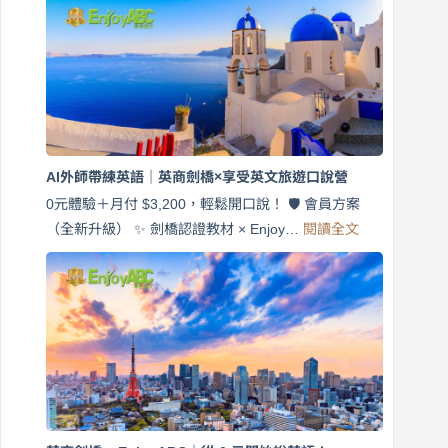
7
天
說
英
語！
英
商
劍
橋
AI外師帶練英語｜英商劍橋×享受英文旅遊口說營
×
EnjoyABC
0元體驗＋月付 $3,200，輕鬆開口說！ 🛡️ 會員方案
旅
:
（全新升級） ✨ 劍橋認證教材 × Enjoy…
閱讀全文
AI
遊
外
口
師
說
帶
營
練
｜
英
月
語
付
｜
$3,200，
英
出
商
國
劍
更