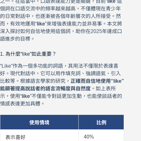
之一。在這當中，口語表達能力更是關鍵，目前“
like
”這
個詞在口語交流中的頻率越來越高，不僅體現在青少年
的日常對話中，也逐漸被各個年齡層次的人所接受。然
而，有效地運用“
like
”來增強表達能力並非易事。本文將
深入探討如何自信地使用這個詞，助你在2025年達成口
語進步的目標。
1. 為什麼“like”如此重要？
“Like”作為一個多功能的詞語，其用法不僅限於表達喜
好。現代對話中，它可以用作填充詞、強調語氣、引入
比較等。根據語言學家的研究，
正確而自信地使用“like”
能顯著提高說話者的語言流暢度與自然度
。如上表所
示，使用“
like
”不僅能令對話更加生動，也能使談話者的
情感表達更加具體。
使用情境
比例
40%
表示喜好