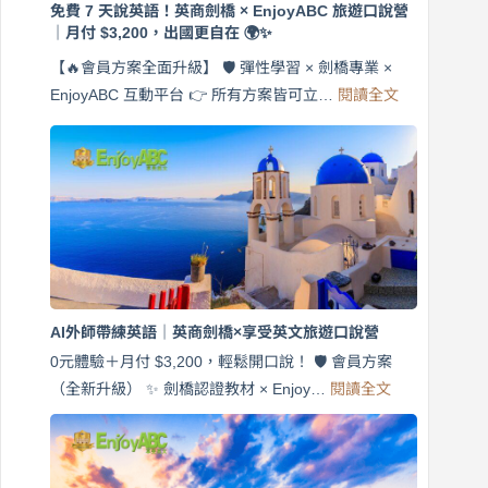
免費 7 天說英語！英商劍橋 × EnjoyABC 旅遊口說營
｜月付 $3,200，出國更自在 🌍✨
【🔥會員方案全面升級】 🛡️ 彈性學習 × 劍橋專業 ×
:
EnjoyABC 互動平台 👉 所有方案皆可立…
閱讀全文
免
費
7
天
說
英
語！
英
商
劍
橋
AI外師帶練英語｜英商劍橋×享受英文旅遊口說營
×
EnjoyABC
0元體驗＋月付 $3,200，輕鬆開口說！ 🛡️ 會員方案
旅
:
（全新升級） ✨ 劍橋認證教材 × Enjoy…
閱讀全文
AI
遊
外
口
師
說
帶
營
練