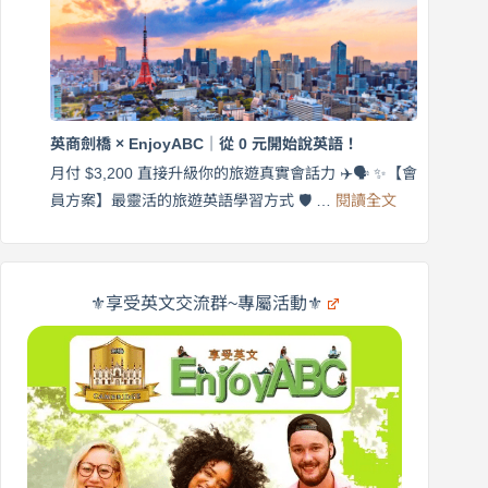
｜
英
月
語
付
｜
$3,200，
英
出
商
國
劍
更
英商劍橋 × EnjoyABC｜從 0 元開始說英語！
橋
自
×
月付 $3,200 直接升級你的旅遊真實會話力 ✈️🗣️ ✨【會
在
享
:
🌍
員方案】最靈活的旅遊英語學習方式 🛡️ …
閱讀全文
受
英
✨
英
商
文
劍
旅
橋
遊
×
⚜️享受英文交流群~專屬活動⚜️
EnjoyABC
口
｜
說
從
營
0
元
開
始
說
英