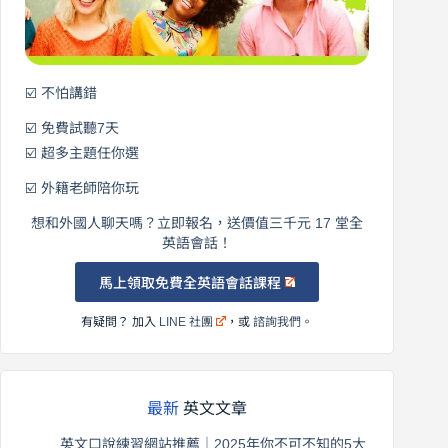
語！
☑️ 不怕講錯
☑️ 免費試聽7天
☑️ 超多主題任你選
☑️ 外籍老師陪你玩
想和外國人聊天嗎？立即報名，送價值三千元 17 堂全
英語會話！
馬上領取免費全英語會話課程
有疑問？ 加入
LINE 社團
，或
諮詢我們
。
最新
英文文章
英文口說練習網站推薦｜2025年你不可不知的5大