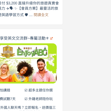
劍
月付 $3,200 直接升級你的旅遊真實會
更
橋
話力 ✈️🗣️ ✨【會員方案】最靈活的旅
自
×
:
遊英語學習方式 🛡️ …
閱讀全文
享
在
英
🌍
受
商
英
✨
劍
文
橋
旅
️享受英文交流群~專屬活動⚜️
×
遊
EnjoyABC
口
｜
說
從
0
營
元
開
始
說
英
語！
不怕講錯
☑️ 超多主題任你選
免費試聽7天
☑️ 外籍老師陪你玩
和外國人聊天嗎？立即報名，送價值三