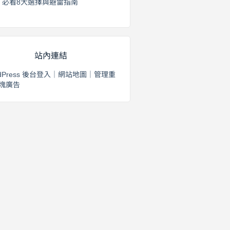
必看8大選擇與避雷指南
2026 年 8 月 2 日
站內連結
dPress 後台登入
｜
網站地圖
｜
管理重
塊廣告