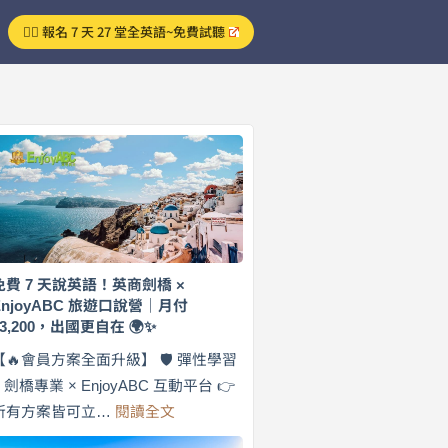
👉🏻 報名 7 天 27 堂全英語~免費試聽
免費 7 天說英語！英商劍橋 ×
EnjoyABC 旅遊口說營｜月付
$3,200，出國更自在 🌍✨
【🔥會員方案全面升級】 🛡️ 彈性學習
× 劍橋專業 × EnjoyABC 互動平台 👉
:
所有方案皆可立…
閱讀全文
免