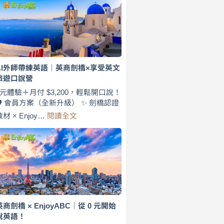
費
7
天
說
英
語！
英
AI外師帶練英語｜英商劍橋×享受英文
商
旅遊口說營
劍
橋
0元體驗＋月付 $3,200，輕鬆開口說！
×
🛡️ 會員方案（全新升級） ✨ 劍橋認證
EnjoyABC
:
教材 × Enjoy…
閱讀全文
旅
AI
遊
外
口
師
說
帶
營
練
｜
英
月
語
付
｜
$3,200，
英
英商劍橋 × EnjoyABC｜從 0 元開始
出
商
說英語！
國