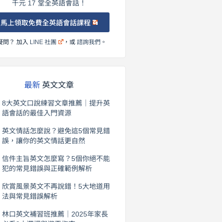
千元 17 堂全英語會話！
馬上領取免費全英語會話課程
疑問？ 加入
LINE 社團
，或
諮詢我們
。
最新
英文文章
8大英文口說練習文章推薦｜提升英
語會話的最佳入門資源
2026 年 8 月 6 日
英文情話怎麼說？避免這5個常見錯
誤，讓你的英文情話更自然
2026 年 8 月 5 日
信件主旨英文怎麼寫？5個你絕不能
犯的常見錯誤與正確範例解析
2026 年 8 月 4 日
欣賞風景英文不再說錯！5大地道用
法與常見錯誤解析
2026 年 8 月 3 日
林口英文補習班推薦｜2025年家長