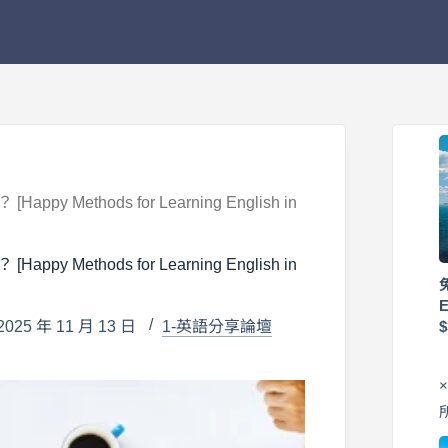
thods for Learning English in
thods for Learning English in
25 年 11 月 13 日
1-英語分享論壇