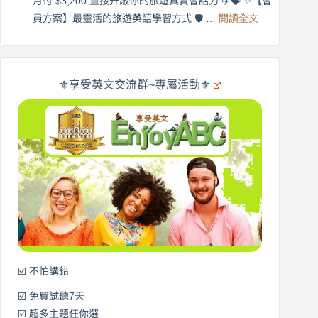
月付 $3,200 直接升級你的旅遊真實會話力 ✈️🗣️ ✨【會
在
享
:
🌍
員方案】最靈活的旅遊英語學習方式 🛡️ …
閱讀全文
受
英
✨
英
商
文
劍
旅
橋
遊
×
⚜️享受英文交流群~專屬活動⚜️
EnjoyABC
口
｜
說
從
營
0
元
開
始
說
英
語！
☑️ 不怕講錯
☑️ 免費試聽7天
☑️ 超多主題任你選