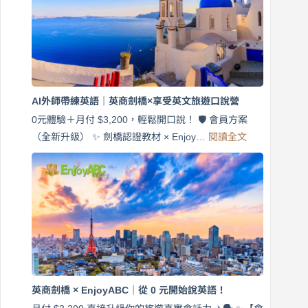
天
說
英
語！
英
商
劍
橋
AI外師帶練英語｜英商劍橋×享受英文旅遊口說營
×
EnjoyABC
0元體驗＋月付 $3,200，輕鬆開口說！ 🛡️ 會員方案
旅
:
（全新升級） ✨ 劍橋認證教材 × Enjoy…
閱讀全文
AI
遊
外
口
師
說
帶
營
練
｜
英
月
語
付
｜
$3,200，
英
出
商
國
劍
更
英商劍橋 × EnjoyABC｜從 0 元開始說英語！
橋
自
×