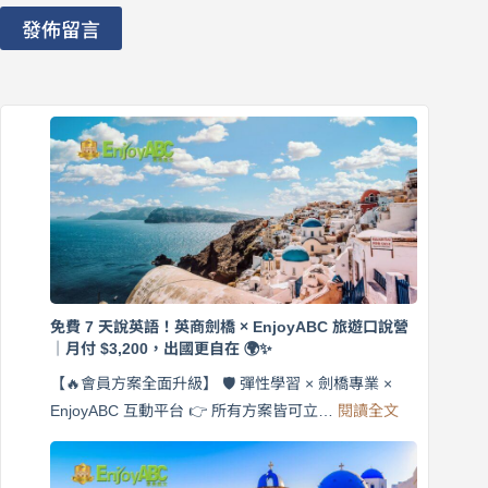
發佈留言
免費 7 天說英語！英商劍橋 × EnjoyABC 旅遊口說營
｜月付 $3,200，出國更自在 🌍✨
【🔥會員方案全面升級】 🛡️ 彈性學習 × 劍橋專業 ×
:
EnjoyABC 互動平台 👉 所有方案皆可立…
閱讀全文
免
費
7