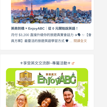
英
月
語
付
｜
$3,200，
英
出
商
國
劍
更
英商劍橋 × EnjoyABC｜從 0 元開始說英語！
橋
自
×
月付 $3,200 直接升級你的旅遊真實會話力 ✈️🗣️ ✨【會
在
享
:
🌍
員方案】最靈活的旅遊英語學習方式 🛡️ …
閱讀全文
受
英
✨
英
商
文
劍
旅
橋
遊
×
⚜️享受英文交流群~專屬活動⚜️
EnjoyABC
口
｜
說
從
營
0
元
開
始
說
英