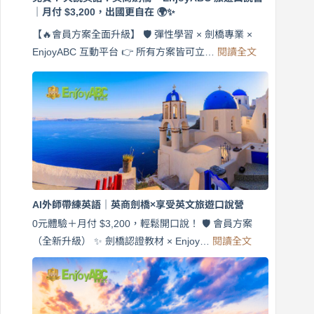
｜月付 $3,200，出國更自在 🌍✨
【🔥會員方案全面升級】 🛡️ 彈性學習 × 劍橋專業 ×
:
EnjoyABC 互動平台 👉 所有方案皆可立…
閱讀全文
免
費
7
天
說
英
語！
英
商
劍
橋
AI外師帶練英語｜英商劍橋×享受英文旅遊口說營
×
EnjoyABC
0元體驗＋月付 $3,200，輕鬆開口說！ 🛡️ 會員方案
旅
:
（全新升級） ✨ 劍橋認證教材 × Enjoy…
閱讀全文
AI
遊
外
口
師
說
帶
營
練
｜