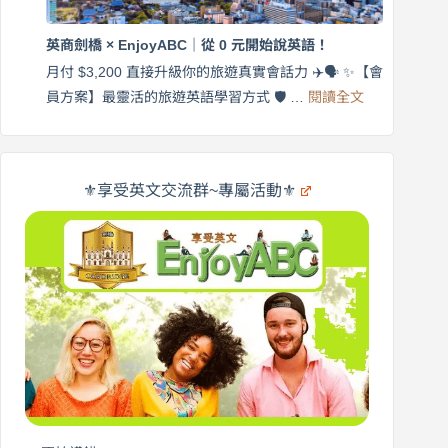
商
國
劍
更
英商劍橋 × EnjoyABC｜從 0 元開始說英語！
橋
自
×
月付 $3,200 直接升級你的旅遊真實會話力 ✈️🗣️ ✨【會
在
享
:
🌍
員方案】最靈活的旅遊英語學習方式 🛡️ …
閱讀全文
受
英
✨
英
商
文
劍
旅
橋
遊
×
⚜️享受英文交流群~專屬活動⚜️
EnjoyABC
口
｜
說
從
營
0
元
開
始
說
英
語！