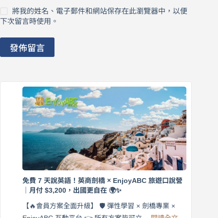
將我的姓名、電子郵件和網站保存在此瀏覽器中，以便
下次留言時使用。
發佈留言
免費 7 天說英語！英商劍橋 × EnjoyABC 旅遊口說營
｜月付 $3,200，出國更自在 🌍✨
【🔥會員方案全面升級】 🛡️ 彈性學習 × 劍橋專業 ×
:
EnjoyABC 互動平台 👉 所有方案皆可立…
閱讀全文