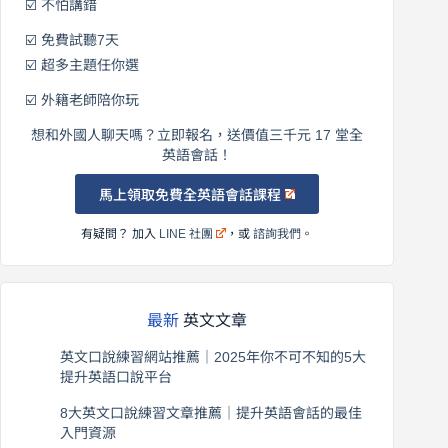
☑️ 不怕講錯
☑️ 免費試聽7天
☑️ 超多主題任你選
☑️ 外籍老師陪你玩
想和外國人聊天嗎？立即報名，送價值三千元 17 堂全
英語會話！
馬上領取免費全英語會話課程
有疑問？ 加入
LINE 社團
，或
諮詢我們
。
最新
英文文章
英文口說練習網站推薦｜2025年你不可不知的5大
提升英語口說平台
2026 年 8 月 7 日
8大英文口說練習文章推薦｜提升英語會話的最佳
入門資源