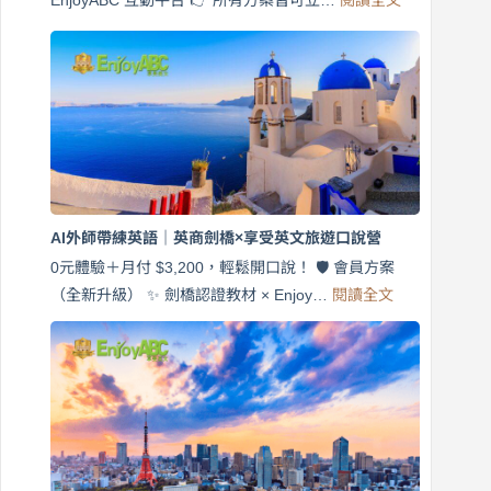
免
費
7
天
說
英
語！
英
商
劍
橋
AI外師帶練英語｜英商劍橋×享受英文旅遊口說營
×
EnjoyABC
0元體驗＋月付 $3,200，輕鬆開口說！ 🛡️ 會員方案
旅
:
（全新升級） ✨ 劍橋認證教材 × Enjoy…
閱讀全文
AI
遊
外
口
師
說
帶
營
練
｜
英
月
語
付
｜
$3,200，
英
出