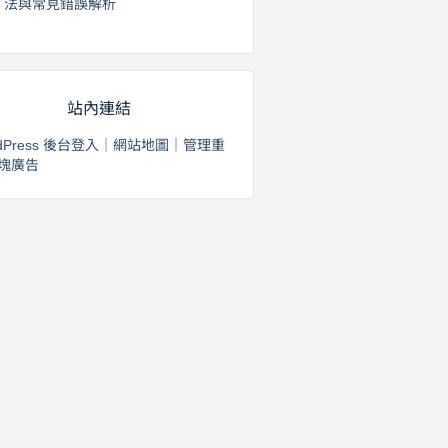
法與常見錯誤解析
2026 年 8 月 3 日
站內連結
dPress 後台登入
｜
網站地圖
｜
管理重
塊廣告