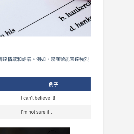
傳達情感和語氣。例如，感嘆號能表達強烈
例子
I can’t believe it!
I’m not sure if…