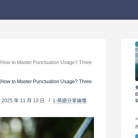
ter Punctuation Usage? Three
ter Punctuation Usage? Three
025 年 11 月 13 日
1-英語分享論壇