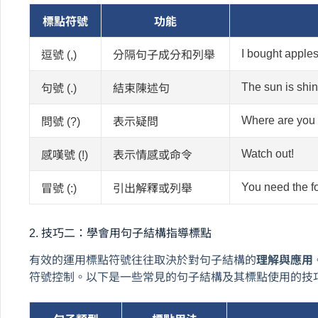
標點符號
功能
I bought apple
逗號 (,)
分隔句子成分和列舉
The sun is shin
句號 (.)
結束陳述句
Where are you
問號 (?)
表示疑問
Watch out!
感嘆號 (!)
表示情感或命令
You need the f
冒號 (:)
引出解釋或列舉
2. 技巧二：學會用句子結構指導標點
有效的運用標點符號往往取決於對句子結構的
理解與應用
符號控制。以下是一些常見的句子結構及其標點使用的技