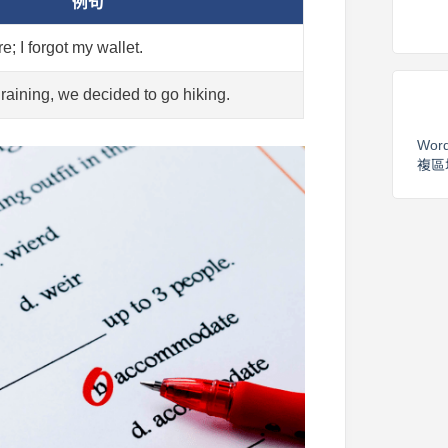
例句
re; I forgot my wallet.
raining, we decided to go hiking.
Wor
複區