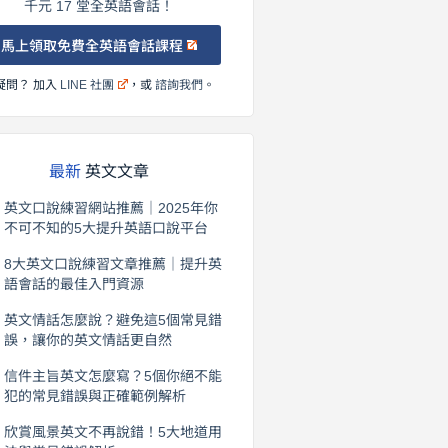
千元 17 堂全英語會話！
馬上領取免費全英語會話課程
疑問？ 加入
LINE 社團
，或
諮詢我們
。
最新
英文文章
英文口說練習網站推薦｜2025年你
不可不知的5大提升英語口說平台
2026 年 8 月 7 日
8大英文口說練習文章推薦｜提升英
語會話的最佳入門資源
2026 年 8 月 6 日
英文情話怎麼說？避免這5個常見錯
誤，讓你的英文情話更自然
2026 年 8 月 5 日
信件主旨英文怎麼寫？5個你絕不能
犯的常見錯誤與正確範例解析
2026 年 8 月 4 日
欣賞風景英文不再說錯！5大地道用