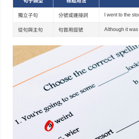
句子類型
標點用法
I went to the sto
獨立子句
分號或連接詞
Although it was 
從句與主句
句首用逗號