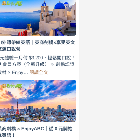
費
7
天
說
英
語！
英
AI外師帶練英語｜英商劍橋×享受英文
商
旅遊口說營
劍
橋
0元體驗＋月付 $3,200，輕鬆開口說！
×
🛡️ 會員方案（全新升級） ✨ 劍橋認證
EnjoyABC
:
教材 × Enjoy…
閱讀全文
旅
AI
遊
外
口
師
說
帶
營
練
｜
英
月
語
付
｜
$3,200，
英
英商劍橋 × EnjoyABC｜從 0 元開始
出
商
說英語！
國