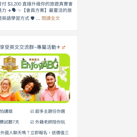
劍
月付 $3,200 直接升級你的旅遊真實會
更
橋
話力 ✈️🗣️ ✨【會員方案】最靈活的旅
自
×
:
遊英語學習方式 🛡️ …
閱讀全文
享
在
英
🌍
受
商
英
✨
劍
文
橋
旅
️享受英文交流群~專屬活動⚜️
×
遊
EnjoyABC
口
｜
說
從
0
營
元
開
始
說
英
語！
不怕講錯
☑️ 超多主題任你選
免費試聽7天
☑️ 外籍老師陪你玩
和外國人聊天嗎？立即報名，送價值三