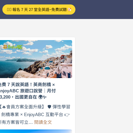
👉🏻 報名 7 天 27 堂全英語~免費試聽
免費 7 天說英語！英商劍橋 ×
EnjoyABC 旅遊口說營｜月付
$3,200，出國更自在 🌍✨
【🔥會員方案全面升級】 🛡️ 彈性學習
× 劍橋專業 × EnjoyABC 互動平台 👉
:
所有方案皆可立…
閱讀全文
免