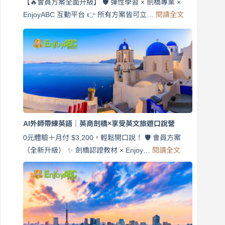
【🔥會員方案全面升級】 🛡️ 彈性學習 × 劍橋專業 ×
:
EnjoyABC 互動平台 👉 所有方案皆可立…
閱讀全文
免
費
7
天
說
英
語！
英
商
劍
橋
AI外師帶練英語｜英商劍橋×享受英文旅遊口說營
×
EnjoyABC
0元體驗＋月付 $3,200，輕鬆開口說！ 🛡️ 會員方案
旅
:
（全新升級） ✨ 劍橋認證教材 × Enjoy…
閱讀全文
AI
遊
外
口
師
說
帶
營
練
｜
英
月
語
付