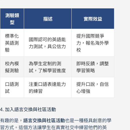
測驗類
描述
實際效益
型
標準化
提升國際競爭
國際認可的英語能
英語測
力，報名海外學
力測試，具公信力
驗
校
校內模
為學生定制的測
即時反饋，調整
擬測驗
試，了解學習進度
學習策略
口語測
注重口語表達能力
提升口說，自信
試
的練習
心增強
4. 加入語言交換與社區活動
有趣的是，
語言交換與社區活動
也是一種極具創意的學
習方式。這個方法讓學生在真實社交中練習他們的英