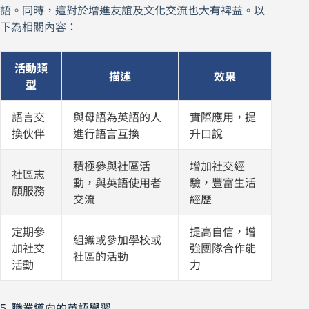
語。同時，這對於增進友誼及文化交流也大有裨益。以
下為相關內容：
活動類
描述
效果
型
語言交
與母語為英語的人
實際應用，提
換伙伴
進行語言互換
升口說
積極參與社區活
增加社交經
社區志
動，與英語使用者
驗，豐富生活
願服務
交流
經歷
定期參
提高自信，增
組織或參加學校或
加社交
強團隊合作能
社區的活動
活動
力
5. 職業導向的英語學習