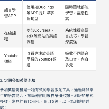
使用如Duolingo
隨時隨地都能
語言學
等APP提升單字
學習，靈活性
習APP
及句型
高
參加Coursera、
系統性提高語
在線課
edX等網站的英語
言技巧，學習
程
課程
深度強
收看專注於英語
吸收不同語音
Youtube
學習的Youtube頻
及口音，內容
頻道
道
多元
3. 定期參加英語測驗
參加
英語測驗
是一種有效的學習激勵工具，通過測試學
生的語言能力，幫助他們明確自身優劣勢。測驗的形式
多樣，常見的有TOEFL、IELTS等。以下為測驗的益
處：