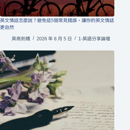
英文情話怎麼說？避免這5個常見錯誤，讓你的英文情話
更自然
英商劍橋
2026 年 8 月 5 日
1-英語分享論壇