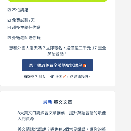
☑️ 不怕講錯
☑️ 免費試聽7天
☑️ 超多主題任你選
☑️ 外籍老師陪你玩
想和外國人聊天嗎？立即報名，送價值三千元 17 堂全
英語會話！
馬上領取免費全英語會話課程
有疑問？ 加入
LINE 社團
，或
諮詢我們
。
最新
英文文章
8大英文口說練習文章推薦｜提升英語會話的最佳
入門資源
2026 年 8 月 6 日
英文情話怎麼說？避免這5個常見錯誤，讓你的英