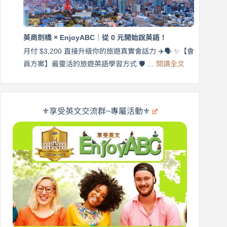
｜
$3,200，
英
出
商
國
劍
更
英商劍橋 × EnjoyABC｜從 0 元開始說英語！
橋
自
×
月付 $3,200 直接升級你的旅遊真實會話力 ✈️🗣️ ✨【會
在
享
:
🌍
員方案】最靈活的旅遊英語學習方式 🛡️ …
閱讀全文
受
英
✨
英
商
文
劍
旅
橋
遊
×
⚜️享受英文交流群~專屬活動⚜️
EnjoyABC
口
｜
說
從
營
0
元
開
始
說
英
語！