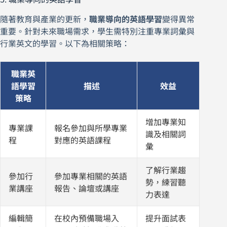
隨著教育與產業的更新，
職業導向的英語學習
變得異常
重要。針對未來職場需求，學生需特別注重專業詞彙與
行業英文的學習。以下為相關策略：
職業英
語學習
描述
效益
策略
增加專業知
專業課
報名參加與所學專業
識及相關詞
程
對應的英語課程
彙
了解行業趨
參加行
參加專業相關的英語
勢，練習聽
業講座
報告、論壇或講座
力表達
編輯簡
在校內預備職場入
提升面試表