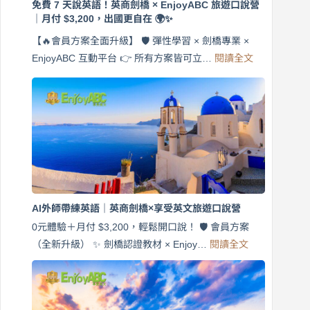
免費 7 天說英語！英商劍橋 × EnjoyABC 旅遊口說營
｜月付 $3,200，出國更自在 🌍✨
【🔥會員方案全面升級】 🛡️ 彈性學習 × 劍橋專業 ×
:
EnjoyABC 互動平台 👉 所有方案皆可立…
閱讀全文
免
費
7
天
說
英
語！
英
商
劍
橋
AI外師帶練英語｜英商劍橋×享受英文旅遊口說營
×
EnjoyABC
0元體驗＋月付 $3,200，輕鬆開口說！ 🛡️ 會員方案
旅
:
（全新升級） ✨ 劍橋認證教材 × Enjoy…
閱讀全文
AI
遊
外
口
師
說
帶
營
練
｜