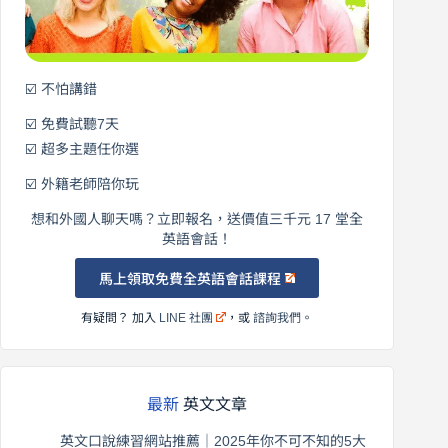
語！
☑️ 不怕講錯
☑️ 免費試聽7天
☑️ 超多主題任你選
☑️ 外籍老師陪你玩
想和外國人聊天嗎？立即報名，送價值三千元 17 堂全
英語會話！
馬上領取免費全英語會話課程
有疑問？ 加入
LINE 社團
，或
諮詢我們
。
最新
英文文章
英文口說練習網站推薦｜2025年你不可不知的5大