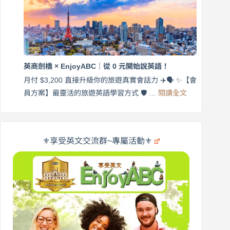
英
月
語
付
｜
$3,200，
英
出
商
國
劍
更
英商劍橋 × EnjoyABC｜從 0 元開始說英語！
橋
自
×
月付 $3,200 直接升級你的旅遊真實會話力 ✈️🗣️ ✨【會
在
享
:
🌍
員方案】最靈活的旅遊英語學習方式 🛡️ …
閱讀全文
受
英
✨
英
商
文
劍
旅
橋
遊
×
⚜️享受英文交流群~專屬活動⚜️
EnjoyABC
口
｜
說
從
營
0
元
開
始
說
英