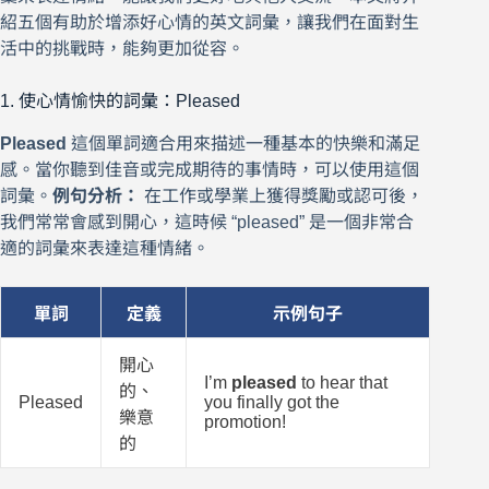
紹五個有助於增添好心情的英文詞彙，讓我們在面對生
活中的挑戰時，能夠更加從容。
1. 使心情愉快的詞彙：Pleased
Pleased
這個單詞適合用來描述一種基本的快樂和滿足
感。當你聽到佳音或完成期待的事情時，可以使用這個
詞彙。
例句分析：
在工作或學業上獲得獎勵或認可後，
我們常常會感到開心，這時候 “pleased” 是一個非常合
適的詞彙來表達這種情緒。
單詞
定義
示例句子
開心
I’m
pleased
to hear that
的、
Pleased
you finally got the
樂意
promotion!
的