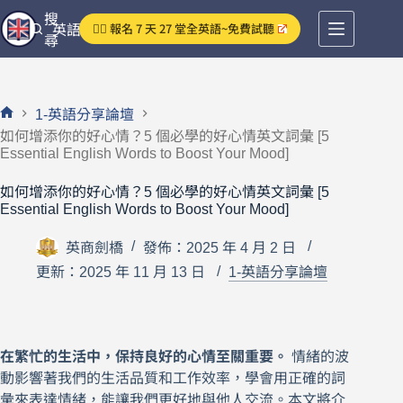
跳
搜
👉🏻 報名 7 天 27 堂全英語~免費試聽
英語分享論壇
至
尋
主
要
內
1-英語分享論壇
容
首
如何增添你的好心情？5 個必學的好心情英文詞彙 [5
頁
Essential English Words to Boost Your Mood]
如何增添你的好心情？5 個必學的好心情英文詞彙 [5
Essential English Words to Boost Your Mood]
英商劍橋
發佈：2025 年 4 月 2 日
更新：2025 年 11 月 13 日
1-英語分享論壇
在繁忙的生活中，保持良好的心情至關重要。
情緒的波
動影響著我們的生活品質和工作效率，學會用正確的詞
彙來表達情緒，能讓我們更好地與他人交流。本文將介