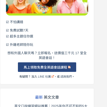
語！
☑️ 不怕講錯
☑️ 免費試聽7天
☑️ 超多主題任你選
☑️ 外籍老師陪你玩
想和外國人聊天嗎？立即報名，送價值三千元 17 堂全
英語會話！
馬上領取免費全英語會話課程
有疑問？ 加入
LINE 社團
，或
諮詢我們
。
最新
英文文章
英文口說練習網站推薦｜2025年你不可不知的5大