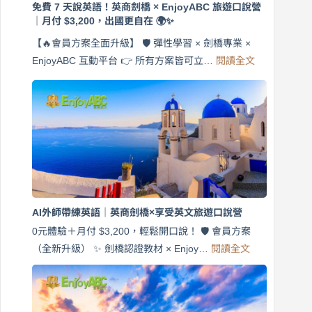
免費 7 天說英語！英商劍橋 × EnjoyABC 旅遊口說營
｜月付 $3,200，出國更自在 🌍✨
【🔥會員方案全面升級】 🛡️ 彈性學習 × 劍橋專業 ×
:
EnjoyABC 互動平台 👉 所有方案皆可立…
閱讀全文
免
費
7
天
說
英
語！
英
商
劍
橋
AI外師帶練英語｜英商劍橋×享受英文旅遊口說營
×
EnjoyABC
0元體驗＋月付 $3,200，輕鬆開口說！ 🛡️ 會員方案
旅
:
（全新升級） ✨ 劍橋認證教材 × Enjoy…
閱讀全文
AI
遊
外
口
師
說
帶
營
練