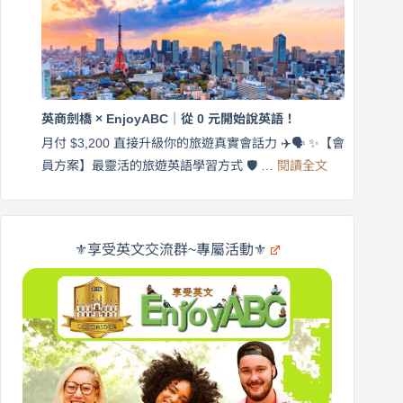
｜
英
月
語
付
｜
$3,200，
英
出
商
國
劍
更
英商劍橋 × EnjoyABC｜從 0 元開始說英語！
橋
自
×
月付 $3,200 直接升級你的旅遊真實會話力 ✈️🗣️ ✨【會
在
享
:
🌍
員方案】最靈活的旅遊英語學習方式 🛡️ …
閱讀全文
受
英
✨
英
商
文
劍
旅
橋
遊
×
⚜️享受英文交流群~專屬活動⚜️
EnjoyABC
口
｜
說
從
營
0
元
開
始
說
英